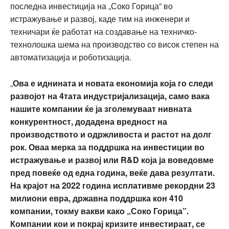
последна инвестиција на „Соко Горица” во
истражување и развој, каде тим на инженери и
техничари ќе работат на создавање на техничко-
технолошка шема на производство со висок степен на
автоматизација и роботизација.
„
Ова е иднината и новата економија која го следи
развојот на 4тата индустријализација, само вака
нашите компании ќе ја зголемуваат нивната
конкурентност, додадена вредност на
производството и одржливоста и растот на долг
рок. Оваа мерка за поддршка на инвестиции во
истражување и развој или R&D која ја воведовме
пред повеќе од една година, веќе дава резултати.
На крајот на 2022 година исплативме рекордни 23
милиони евра, државна поддршка кон 410
компании, токму вакви како „Соко Горица”.
Компании кои и покрај кризите инвестираат, се