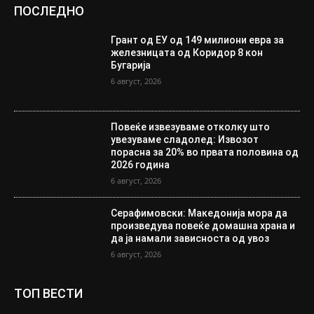
ПОСЛЕДНО
Грант од ЕУ од 149 милиони евра за
железницата од Коридор 8 кон
Бугарија
6 август, 2026
Повеќе извезуваме отколку што
увезуваме сладолед: Извозот
порасна за 20% во првата половина од
2026 година
6 август, 2026
Серафимовски: Македонија мора да
произведува повеќе домашна храна и
да ја намали зависноста од увоз
6 август, 2026
ТОП ВЕСТИ