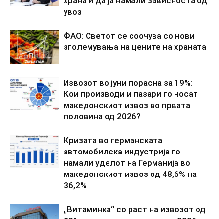
храна и да ја намали зависноста од
увоз
ФАО: Светот се соочува со нови
зголемувања на цените на храната
Извозот во јуни порасна за 19%:
Кои производи и пазари го носат
македонскиот извоз во првата
половина од 2026?
Кризата во германската
автомобилска индустрија го
намали уделот на Германија во
македонскиот извоз од 48,6% на
36,2%
„Витаминка“ со раст на извозот од