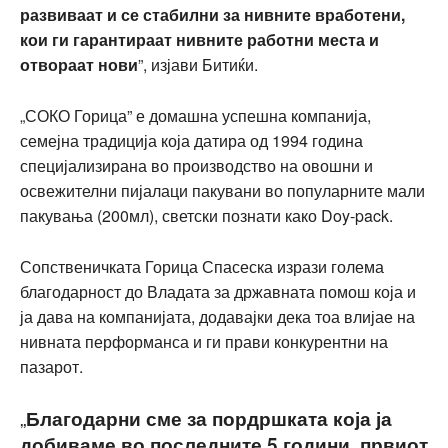
развиваат и се стабилни за нивните вработени,
кои ги гарантираат нивните работни места и
отвораат нови
”, изјави Битиќи.
„СОКО Горица” е домашна успешна компанија,
семејна традиција која датира од 1994 година
специјализирана во производство на овошни и
освежителни пијалаци пакувани во популарните мали
пакувања (200мл), светски познати како Doy-pack.
Сопственичката Горица Спасеска изрази голема
благодарност до Владата за државната помош која и
ја дава на компанијата, додавајки дека тоа влијае на
нивната перформанса и ги прави конкурентни на
пазарот.
„
Благодарни сме за пордршката која ја
добиваме во последните 5 години, првиот