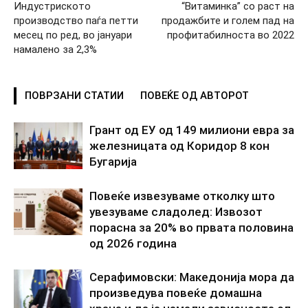
Индустриското
“Витаминка” со раст на
производство паѓа петти
продажбите и голем пад на
месец по ред, во јануари
профитабилноста во 2022
намалено за 2,3%
ПОВРЗАНИ СТАТИИ
ПОВЕЌЕ ОД АВТОРОТ
Грант од ЕУ од 149 милиони евра за
железницата од Коридор 8 кон
Бугарија
Повеќе извезуваме отколку што
увезуваме сладолед: Извозот
порасна за 20% во првата половина
од 2026 година
Серафимовски: Македонија мора да
произведува повеќе домашна