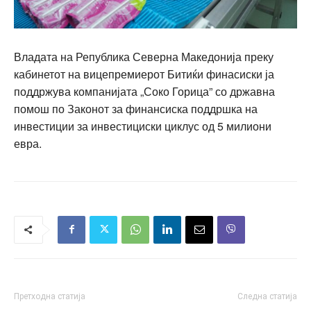
Владата на Република Северна Македонија преку
кабинетот на вицепремиерот Битиќи финасиски ја
поддржува компанијата „Соко Горица” со државна
помош по Законот за финансиска поддршка на
инвестиции за инвестициски циклус од 5 милиони
евра.
Претходна статија
Следна статија