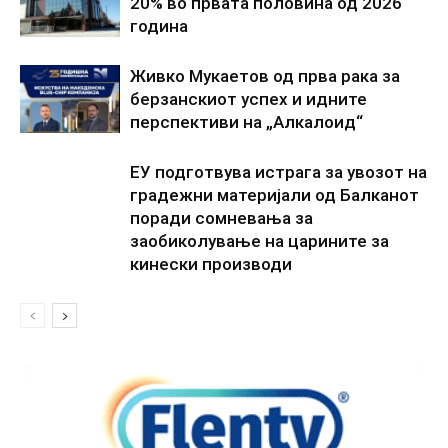
20% во првата половина од 2026
година
Живко Мукаетов од прва рака за
берзанскиот успех и идните
перспективи на „Алкалоид“
ЕУ подготвува истрага за увозот на
градежни материјали од Балканот
поради сомневања за
заобиколување на царините за
кинески производи