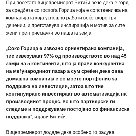
При посетата,вицепремиерот Битиќи рече дека е горд
за средбата со госпоѓа Горица која е сопственичка на
компанијата која успешно работи веќе скоро три
децении, и претставува инспирација и мотив за сите
жени претприемачки во нашата земја.
„
Соко Горица е извозно ориентирана компанија,
тие извезуваат 97% од производството во над 45
земји на 5 континенти, што ја прави конкурентна
на меѓународниот пазар а сум среќен дека оваа
домашна компанија е во моето портфолио за
поддршка на инвестиции, затоа што тие
континуирано инвестираат во автоматизација на
производниот процес, во што партнерски ги
следиме и поддржуваме постојано со финансиска
поддршкa
”, изјави Битиќи.
Вицепремиерот додаде дека особено го радува