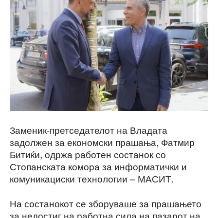
Заменик-претседателот на Владата
задолжен за економски прашања, Фатмир
Битиќи, одржа работен состанок со
Стопанската комора за информатички и
комуникациски технологии – МАСИТ.
На состанокот се зборуваше за прашањето
за недостиг на работна сила на пазарот на