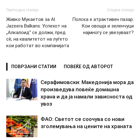
Претходна статија
Следна статија
Живко Мукаетов за Al
Полска е атрактивен пазар:
Jazeera Balkans: Успехот на
Кои овошја и зеленчуци
„Алкалоид“ се должи, пред
најмногу се увезуваат?
сѐ, на квалитетот на луѓето
кои работат во компанијата
ПОВРЗАНИ СТАТИИ
ПОВЕЌЕ ОД АВТОРОТ
Серафимовски: Македонија мора да
произведува повеќе домашна
храна и да ја намали зависноста од
увоз
ФАО: Светот се соочува со нови
зголемувања на цените на храната