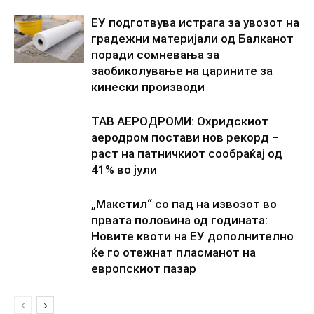
ЕУ подготвува истрага за увозот на
градежни материјали од Балканот
поради сомневања за
заобиколување на царините за
кинески производи
ТАВ АЕРОДРОМИ: Охридскиот
аеродром постави нов рекорд –
раст на патничкиот сообраќај од
41% во јули
„Макстил“ со пад на извозот во
првата половина од годината:
Новите квоти на ЕУ дополнително
ќе го отежнат пласманот на
европскиот пазар