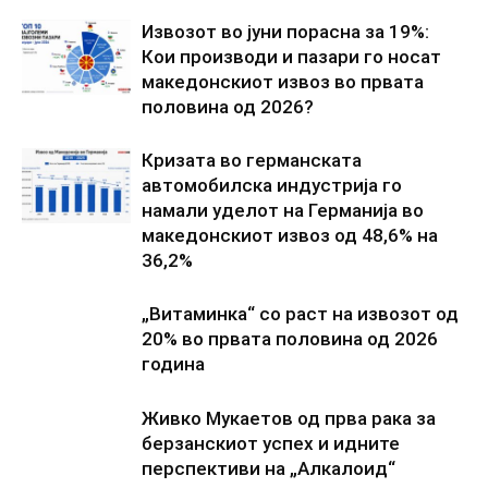
Извозот во јуни порасна за 19%:
Кои производи и пазари го носат
македонскиот извоз во првата
половина од 2026?
Кризата во германската
автомобилска индустрија го
намали уделот на Германија во
македонскиот извоз од 48,6% на
36,2%
„Витаминка“ со раст на извозот од
20% во првата половина од 2026
година
Живко Мукаетов од прва рака за
берзанскиот успех и идните
перспективи на „Алкалоид“