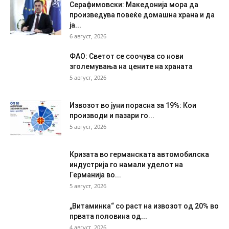
Серафимовски: Македонија мора да
произведува повеќе домашна храна и да
ја...
6 август, 2026
ФАО: Светот се соочува со нови
зголемувања на цените на храната
5 август, 2026
Извозот во јуни порасна за 19%: Кои
производи и пазари го...
5 август, 2026
Кризата во германската автомобилска
индустрија го намали уделот на
Германија во...
5 август, 2026
„Витаминка“ со раст на извозот од 20% во
првата половина од...
4 август, 2026