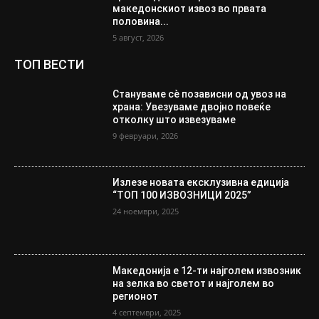
македонскиот извоз во првата
половина...
5 август, 2026
ТОП ВЕСТИ
Стануваме сè позависни од увоз на
храна: Увезуваме двојно повеќе
отколку што извезуваме
9 февруари, 2026
Излезе новата ексклузивна едиција
“ТОП 100 ИЗВОЗНИЦИ 2025”
24 ноември, 2025
Македонија е 12-ти најголем извозник
на зелка во светот и најголем во
регионот
4 септември, 2025