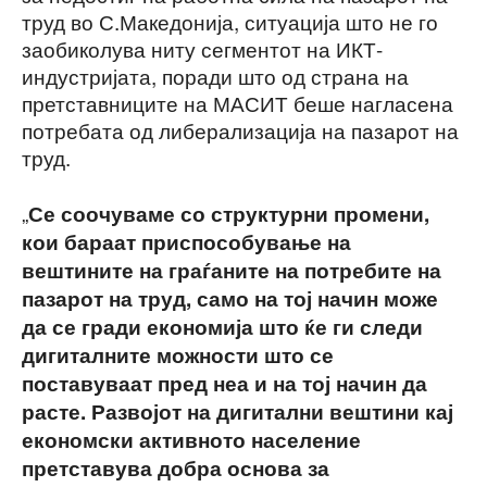
труд во С.Македонија, ситуација што не го
заобиколува ниту сегментот на ИКТ-
индустријата, поради што од страна на
претставниците на МАСИТ беше нагласена
потребата од либерализација на пазарот на
труд.
„
Се соочуваме со структурни промени,
кои бараат приспособување на
вештините на граѓаните на потребите на
пазарот на труд, само на тој начин може
да се гради економија што ќе ги следи
дигиталните можности што се
поставуваат пред неа и на тој начин да
расте. Развојот на дигитални вештини кај
економски активното население
претставува добра основа за