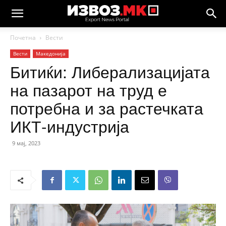
Почетна
Вести
Вести
Македонија
Битиќи: Либерализацијата
на пазарот на труд е
потребна и за растечката
ИКТ-индустрија
9 мај, 2023