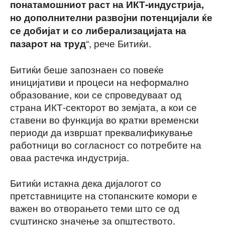
понатамошниот раст на ИКТ-индустрија,
но дополнителни развојни потенцијали ќе
се добијат и со либерализацијата на
“, рече Битиќи.
пазарот на труд
Битиќи беше запознаен со повеќе
иницијативи и процеси на неформално
образование, кои се спроведуваат од
страна ИКТ-секторот во земјата, а кои се
ставени во функција во кратки временски
периоди да извршат преквалификување
работници во согласност со потребите на
оваа растечка индустрија.
Битиќи истакна дека дијалогот со
претставниците на стопанските комори е
важен во отворањето теми што се од
суштинско значење за општеството.