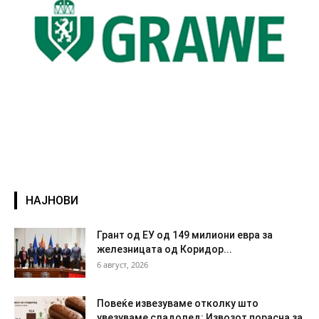
НАЈНОВИ
Грант од ЕУ од 149 милиони евра за
железницата од Коридор...
6 август, 2026
Повеќе извезуваме отколку што
увезуваме сладолед: Извозот порасна за