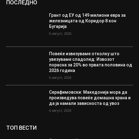
ПОСЛЕДНО
Грант од ЕУ од 149 милиони евра за
железницата од Коридор 8 кон
Бугарија
6 август, 2026
Повеќе извезуваме отколку што
увезуваме сладолед: Извозот
порасна за 20% во првата половина од
2026 година
6 август, 2026
Серафимовски: Македонија мора да
произведува повеќе домашна храна и
да ја намали зависноста од увоз
6 август, 2026
ТОП ВЕСТИ