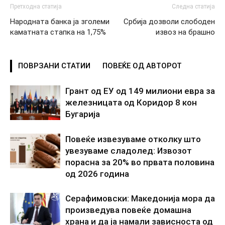
Претходна статија
Следна статија
Народната банка ја зголеми
Србија дозволи слободен
каматната стапка на 1,75%
извоз на брашно
ПОВРЗАНИ СТАТИИ
ПОВЕЌЕ ОД АВТОРОТ
Грант од ЕУ од 149 милиони евра за
железницата од Коридор 8 кон
Бугарија
Повеќе извезуваме отколку што
увезуваме сладолед: Извозот
порасна за 20% во првата половина
од 2026 година
Серафимовски: Македонија мора да
произведува повеќе домашна
храна и да ја намали зависноста од