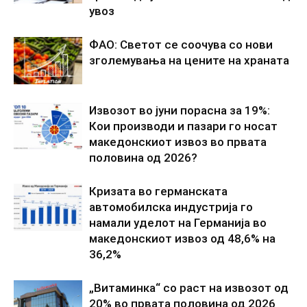
увоз
ФАО: Светот се соочува со нови
зголемувања на цените на храната
Извозот во јуни порасна за 19%:
Кои производи и пазари го носат
македонскиот извоз во првата
половина од 2026?
Кризата во германската
автомобилска индустрија го
намали уделот на Германија во
македонскиот извоз од 48,6% на
36,2%
„Витаминка“ со раст на извозот од
20% во првата половина од 2026