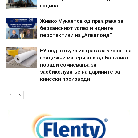
година
Живко Мукаетов од прва рака за
берзанскиот успех и идните
перспективи на „Алкалоид“
ЕУ подготвува истрага за увозот на
градежни материјали од Балканот
поради сомневања за
заобиколување на царините за
кинески производи