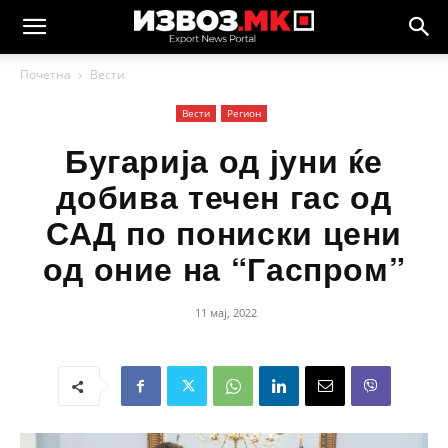
Почетна
Вести
Вести
Регион
Бугарија од јуни ќе
добива течен гас од
САД по пониски цени
од оние на “Гаспром”
11 мај, 2022