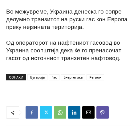
Во межувреме, Украина денеска го сопре
делумно транзитот на руски гас кон Европа
преку нејзината територија.
Од операторот на нафтениот гасовод во
Украина соопштија дека ќе го пренасочат
гасот од источниот транзитен нафтовод.
ОЗНАКИ
Бугарија
Гас
Енергетика
Регион