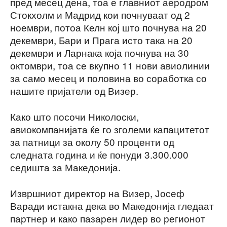
пред месец дена, тоа е главниот аеродром
Стокхолм и Мадрид кои почнуваат од 2
ноември, потоа Келн кој што почнува на 20
декември, Бари и Прага исто така на 20
декември и Ларнака која почнува на 30
октомври, тоа се вкупно 11 нови авиолинии
за само месец и половина во соработка со
нашите пријатели од Визер.
Како што посочи Николоски,
авиокомпанијата ќе го зголеми капацитетот
за патници за околу 50 проценти од
следната година и ќе понуди 3.300.000
седишта за Македонија.
Извршниот директор на Визер, Јосеф
Варади истакна дека во Македонија гледаат
партнер и како пазарен лидер во регионот