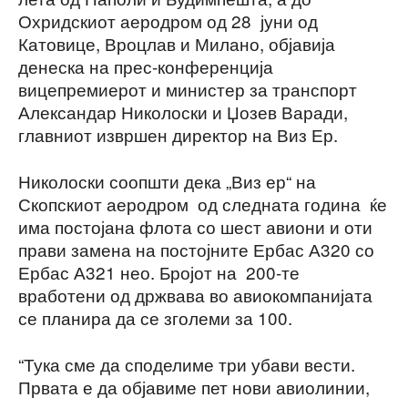
Охридскиот аеродром од 28 јуни од
Катовице, Вроцлав и Милано, објавија
денеска на прес-конференција
вицепремиерот и министер за транспорт
Александар Николоски и Џозев Варади,
главниот извршен директор на Виз Ер.
Николоски соопшти дека „Виз ер“ на
Скопскиот аеродром од следната година ќе
има постојана флота со шест авиони и оти
прави замена на постојните Ербас А320 со
Ербас А321 нео. Бројот на 200-те
вработени од држвава во авиокомпанијата
се планира да се зголеми за 100.
“Тука сме да споделиме три убави вести.
Првата е да објавиме пет нови авиолинии,