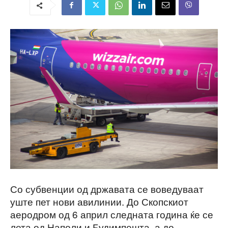
Со субвенции од државата се воведуваат
уште пет нови авилинии. До Скопскиот
аеродром од 6 април следната година ќе се
лета од Наполи и Будимпешта, а до