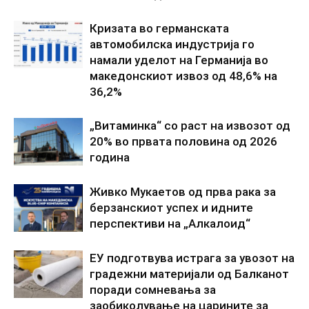
Кризата во германската
автомобилска индустрија го
намали уделот на Германија во
македонскиот извоз од 48,6% на
36,2%
„Витаминка“ со раст на извозот од
20% во првата половина од 2026
година
Живко Мукаетов од прва рака за
берзанскиот успех и идните
перспективи на „Алкалоид“
ЕУ подготвува истрага за увозот на
градежни материјали од Балканот
поради сомневања за
заобиколување на царините за