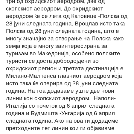
три од охридскиот аеродром, две од
скопскиот аеродром. До охридскиот
аеродром ќе се лета од Катовице -Полска од
28 јуни следната година, Вроцлав исто така
Полска од 28 јуни следната година, што е
многу значајно за отворање на Полска како
земја која е многу заинтересирана за
туризам во Македонија, особено полските
туристи се доста добродојдени во
охридскиот регион и третата дестинација е
Милано-Малпенса главниот аеродром која
исто така ќе оперира од 28 јуни следната
година. На тоа додаваме уште две нови
линии кон скопскиот аеродром, Наполи-
Италија со почеток од 6 април следната
година и Будмишта -Унгарија од 6 април
следната година. Ако на ова ги додадеме
претходните пет линии кои ги објавивме