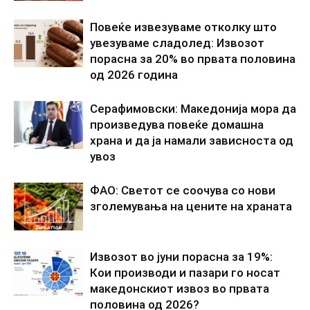
Повеќе извезуваме отколку што
увезуваме сладолед: Извозот
порасна за 20% во првата половина
од 2026 година
Серафимовски: Македонија мора да
произведува повеќе домашна
храна и да ја намали зависноста од
увоз
ФАО: Светот се соочува со нови
зголемувања на цените на храната
Извозот во јуни порасна за 19%:
Кои производи и пазари го носат
македонскиот извоз во првата
половина од 2026?