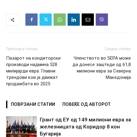
Претходна статија
Следна статија
Пазарот на кондиторски
Членството во SEPA може
производи надмина 528
да донесе заштеди од 61,8
милијарди евра: Главни
милиони евра за Северна
трендови кои ја движат
Македонија
продажбата во 2025
ПОВРЗАНИ СТАТИИ
ПОВЕЌЕ ОД АВТОРОТ
Грант од ЕУ од 149 милиони евра за
железницата од Коридор 8 кон
Бугарија