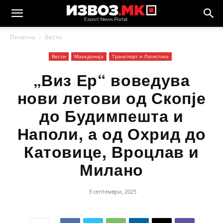
Почетна
Вести
Вести
Македонија
Транспорт и Логистика
„Виз Ер“ воведува
нови летови од Скопје
до Будимпешта и
Наполи, а од Охрид до
Катовице, Вроцлав и
Милано
3 септември, 2025