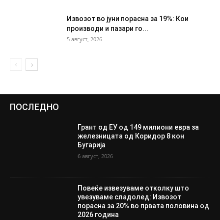
Извозот во јуни порасна за 19%: Кои
производи и пазари го...
5 август, 2026
ПОСЛЕДНО
Грант од ЕУ од 149 милиони евра за
железницата од Коридор 8 кон
Бугарија
6 август, 2026
Повеќе извезуваме отколку што
увезуваме сладолед: Извозот
порасна за 20% во првата половина од
2026 година