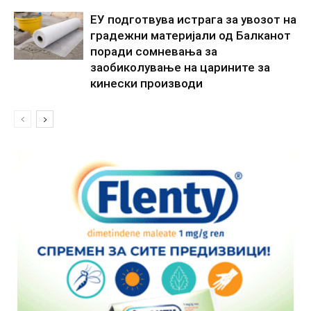
ЕУ подготвува истрага за увозот на
градежни материјали од Балканот
поради сомневања за
заобиколување на царините за
кинески производи