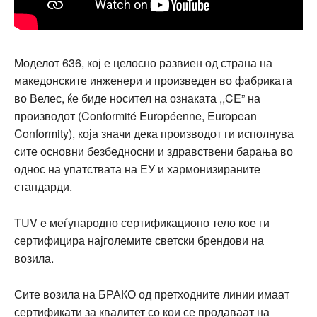
Mоделот 636, кој е целосно развиен од страна на
македонските инженери и произведен во фабриката
во Велес, ќе биде носител на ознаката ,,CE” на
производот (Conformité Européenne, European
Conformity), која значи дека производот ги исполнува
сите основни безбедносни и здравствени барања во
однос на упатствата на ЕУ и хармонизираните
стандарди.
TUV e меѓународно сертификационо тело кое ги
сертифицира најголемите светски брендови на
возила.
Сите возила на БРАКО од претходните линии имаат
сертификати за квалитет со кои се продаваат на