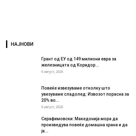
НАЈНОВИ
Грант од ЕУ од 149 милиони евра за
железницата од Коридор...
6 август, 2026
Повеќе извезуваме отколку што
увезуваме сладолед: Извозот порасна за
20% во...
6 август, 2026
Серафимовски: Македонија мора да
произведува повеќе домашна храна и да
ја...