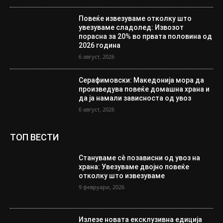
Повеќе извезуваме отколку што
увезуваме сладолед: Извозот
порасна за 20% во првата половина од
2026 година
6 август, 2026
Серафимовски: Македонија мора да
произведува повеќе домашна храна и
да ја намали зависноста од увоз
6 август, 2026
ТОП ВЕСТИ
Стануваме сè позависни од увоз на
храна: Увезуваме двојно повеќе
отколку што извезуваме
9 февруари, 2026
Излезе новата ексклузивна едиција