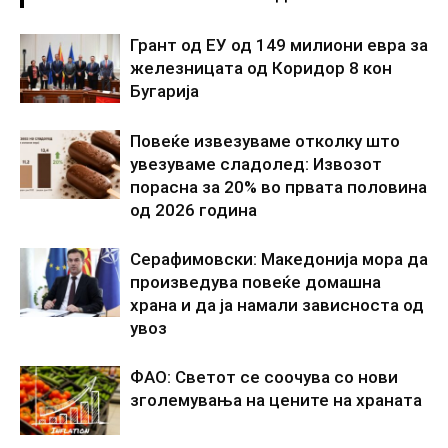
Грант од ЕУ од 149 милиони евра за
железницата од Коридор 8 кон
Бугарија
Повеќе извезуваме отколку што
увезуваме сладолед: Извозот
порасна за 20% во првата половина
од 2026 година
Серафимовски: Македонија мора да
произведува повеќе домашна
храна и да ја намали зависноста од
увоз
ФАО: Светот се соочува со нови
зголемувања на цените на храната