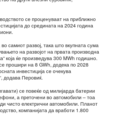
водството се проценуваат на приближно
естицијата до средината на 2024 година
иони.
 во самиот развој, така што вкупната сума
увањето на развојот на првата производна
ка“ која ќе произведува 300 MWh годишно.
 се прошири на 8 GWh, додека по 2028
сната инвестиција се очекува
, додава Перовиќ.
гавати) се повеќе од милијарда батерии
ефони, а преточени во автомобили – тоа
ади чисто електрични автомобили. Планот
водство, компанијата да вработи 1.800