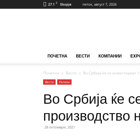
C
27.1
петок, август 7, 2026
Skopje
ИзвозМК
ПОЧЕТНА
ВЕСТИ
КОМПАНИИ
EXP
Почетна
Вести
Во Србија ќе се инвестираат 1
Вести
Регион
Во Србија ќе с
производство н
28 октомври, 2021