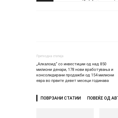
Сподели
Претходна статија
„Алкалоид“ со инвестиции од над 850
милиони денари, 178 нови вработувања и
консолидирани продажби од 154 милиони
евра во првите девет месеци годинава
ПОВРЗАНИ СТАТИИ
ПОВЕЌЕ ОД А