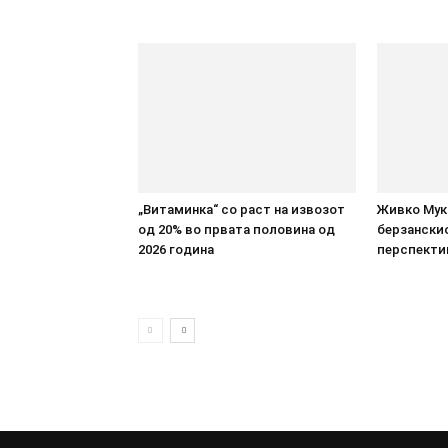
„Витаминка“ со раст на извозот
Живко Мука
од 20% во првата половина од
берзанскио
2026 година
перспекти