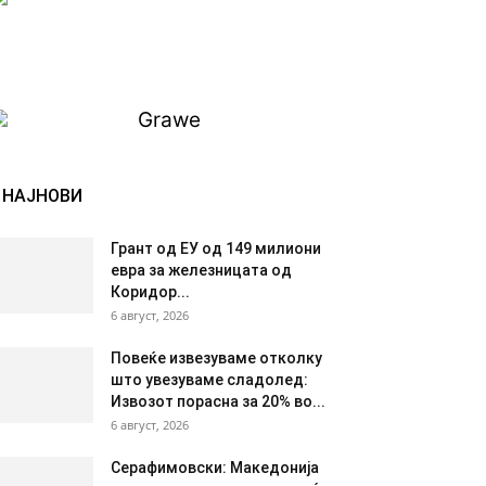
НАЈНОВИ
Грант од ЕУ од 149 милиони
евра за железницата од
Коридор...
6 август, 2026
Повеќе извезуваме отколку
што увезуваме сладолед:
Извозот порасна за 20% во...
6 август, 2026
Серафимовски: Македонија