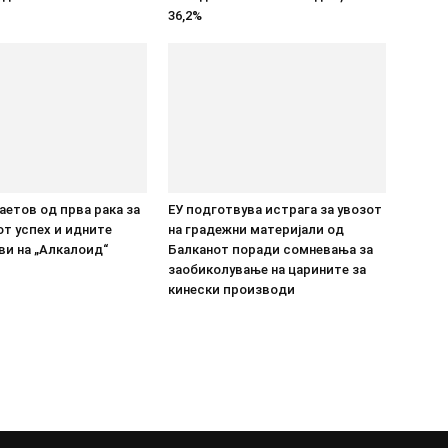
36,2%
етов од прва рака за
ЕУ подготвува истрага за увозот
т успех и идните
на градежни материјали од
ви на „Алкалоид“
Балканот поради сомневања за
заобиколување на царините за
кинески производи