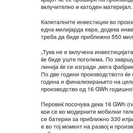
вклучително и катоден материјал.
Капиталните инвестиции во произ
една милијарда евра, додека инв
треба да биде приближно 550 мил
„Тука не е вклучена инвестицијата
ќе биде уште поголема. По заврш
линија ќе се изгради „мега фабри
По две години производството ќе
година и финализирањето на цело
производство од 16 GWh годишно“
Перовиќ посочува дека 16 GWh (ги
кои се во модерните мобилни тел
се батерии за приближно 330 илј
е во тој момент на развој и произ