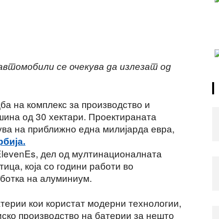
втомобили се очекува да излезат од
ба на комплекс за производство и
ина од 30 хектари. Проектираната
ува на приближно една милијарда евра,
рбија.
ElevenEs, дел од мултинационалната
тица, која со години работи во
аботка на алуминиум.
терии кои користат модерни технологии,
иско производство на батерии за нешто