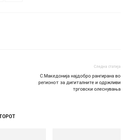
Следна статија
С.Македонија најдобро рангирана во
регионот за дигиталните и одржливи
трговски олеснувања
ВТОРОТ