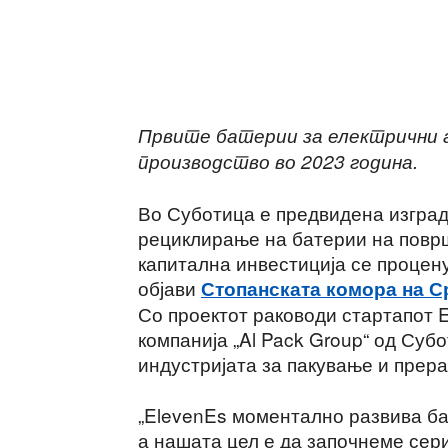
Сподели
Првите батерии за електрични а
производство во 2023 година.
Во Суботица е предвидена изград
рециклирање на батерии на површ
капитална инвестиција се процен
објави
Стопанската комора на С
Со проектот раководи стартапот 
компанија „Al Pack Group“ од Субо
индустријата за пакување и прер
„ElevenEs моментално развива ба
а нашата цел е да започнеме сер