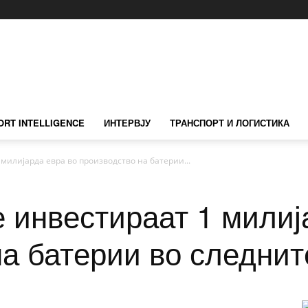
ORT INTELLIGENCE
ИНТЕРВЈУ
ТРАНСПОРТ И ЛОГИСТИКА
 милијарда евра во производство на батерии...
е инвестираат 1 милиј
а батерии во следнит