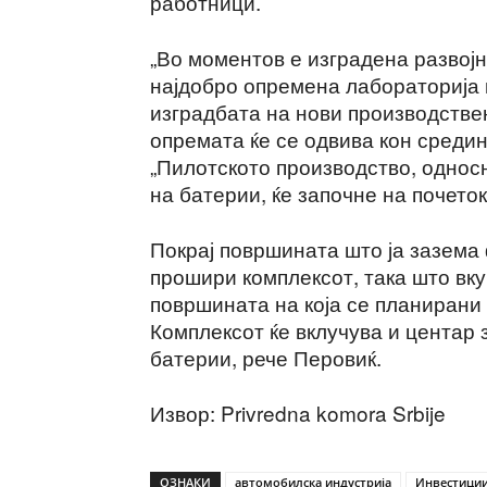
работници.
„Во моментов е изградена развојн
најдобро опремена лабораторија в
изградбата на нови производствен
опремата ќе се одвива кон средин
„Пилотското производство, однос
на батерии, ќе започне на почеток
Покрај површината што ја зазема 
прошири комплексот, така што вку
површината на која се планирани 
Комплексот ќе вклучува и центар
батерии, рече Перовиќ.
Извор: Privredna komora Srbije
ОЗНАКИ
автомобилска индустрија
Инвестици