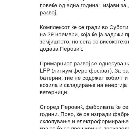
повеќе од една година“, изјави за
развој.
Комплексот ќе се гради во Субот
на 29 ноември, која ќе ја задржи 
земјиштето, но сега со високотех
додава Перовиќ.
Примарниот развој се однесува н
LFP (литиум феро фосфат). За ра
батерии, тие не содржат кобалт и
возила и складирање на енергија
ветерници.
Според Перовиќ, фабриката ќе се
години. Прво, ќе се изгради фабр
склопување и електроформирање 
крајот ќе се прошири на производ