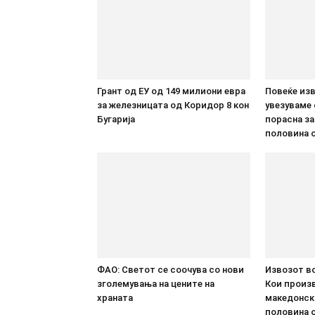
Грант од ЕУ од 149 милиони евра
Повеќе из
за железницата од Коридор 8 кон
увезуваме
Бугарија
порасна за
половина о
ФАО: Светот се соочува со нови
Извозот во
зголемувања на цените на
Кои произв
храната
македонск
половина о