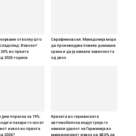
везуваме отколку што
Серафимовски: Македонија мора
 сладолед: Извозот
да произведува повеќе домашна
 20% во првата
храна и да ја намали зависноста
д 2026 година
од увоз
 јуни порасна за 19%:
Кризата во германската
оди и пазари го носат
автомобилска индустрија го
иот извоз во првата
намали уделот на Германија во
д 2026?
македонскиот извоз од 48,6% на