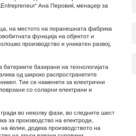
 „Entrepreneur“ Ана Перовиќ, менаџер за
ица, на местото на поранешната фабрика
првобитната функција на објектот и
нолошко производство и уникатен развој,
а батериите базирани на технологијата
злика од широко распространетите
 никел. Тие се наменети за електрични
 поврзани со соларни електрани и
 гради во неколку фази, во следните шест
ика за производство на електроди,
на ќелии, додека производството на
ство на други влезни суровини,