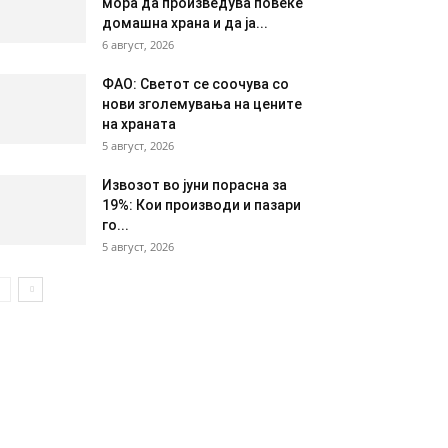
мора да произведува повеќе
домашна храна и да ја...
6 август, 2026
ФАО: Светот се соочува со
нови зголемувања на цените
на храната
5 август, 2026
Извозот во јуни порасна за
19%: Кои производи и пазари
го...
5 август, 2026