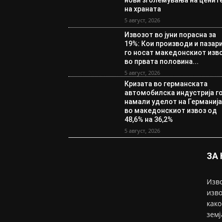
нови зголемувања на ценит
на храната
5 август, 2026
Извозот во јуни порасна за
19%: Кои производи и пазар
го носат македонскиот изв
во првата половина...
5 август, 2026
Кризата во германската
автомобилска индустрија г
намали уделот на Германиј
во македонскиот извоз од
48,6% на 36,2%
5 август, 2026
ЗА
Изво
изво
како
земј