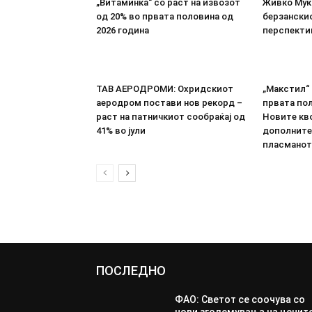
„Витаминка“ со раст на извозот
Живко Мука
од 20% во првата половина од
берзанскио
2026 година
перспекти
ТАВ АЕРОДРОМИ: Охридскиот
„Макстил“ 
аеродром постави нов рекорд –
првата пол
раст на патничкиот сообраќај од
Новите кво
41% во јули
дополните
пласманот
ПОСЛЕДНО
ФАО: Светот се соочува со