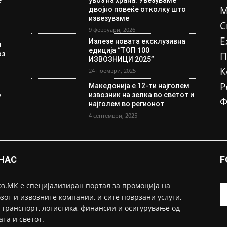
е
увоз на храна: Увезуваме
М
двојно повеќе отколку што
извезуваме
С
9 февруари, 2026
Е
Излезе новата ексклузивна
и
едиција “ТОП 100
оз
П
ИЗВОЗНИЦИ 2025”
К
24 ноември, 2025
Р
Македонија е 12-ти најголем
о
извозник на зелка во светот и
Ф
а
најголем во регионот
4 септември, 2025
 НАС
F
з.МК е специјализиран портал за промоција на
зот и извозните компании, и сите поврзани услуги,
 транспорт, логистика, финансии и осигурување од
ата и светот.