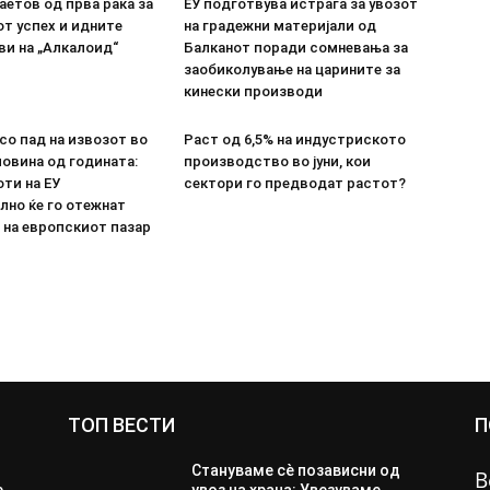
етов од прва рака за
ЕУ подготвува истрага за увозот
т успех и идните
на градежни материјали од
ви на „Алкалоид“
Балканот поради сомневања за
заобиколување на царините за
кинески производи
со пад на извозот во
Раст од 6,5% на индустриското
овина од годината:
производство во јуни, кои
ти на ЕУ
сектори го предводат растот?
лно ќе го отежнат
 на европскиот пазар
ТОП ВЕСТИ
П
Стануваме сè позависни од
В