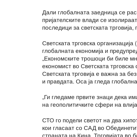
Дали глобалната заедница се рас
пријателските влади се изолираат
последици за светската трговија,
Светската трговска организација 
глобалната економија и предупре
„Економските трошоци би биле мно
економист во Светската трговска 
Светската трговија е важна за б
и правдата. Оса ја гледа глобалн
„Ги гледаме првите знаци дека им
на геополитичките сфери на влија
СТО го подели светот на два хипот
кои гласаат со САД во Обединетит
страната на Кина. Трговијата во 