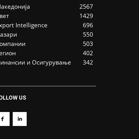
акедонија
2567
вет
1429
xport Intelligence
696
азари
550
омпании
503
егион
402
инансии и Осигурување
342
OLLOW US