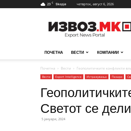
C
23
четврток, август 6, 2026
Skopje
ИзвозМК
ПОЧЕТНА
ВЕСТИ
КОМПАНИИ
Почетна
Вести
Геополитичките конфликти влиј
Вести
Еxport Intelligence
Истражувања
Пазари
Св
Геополитичките
Светот се дели
5 јануари, 2024