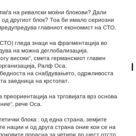
паѓа на ривалски моќни блокови? Дали
 од другиот блок? Тоа би имало сериозни
 предупредува главниот економист на СТО.
(СТО) гледа знаци на фрагментација во
дува на можна деглобализација.
гу високи“, смета германскиот главен
организација, Ралф Оса.
езбедноста на снабдувањето, одржливоста
ата заедница на крстопат.
а преориентација на трговијата врз основа
ние“, рече Оса.
етички блока : од една страна, земјите
е нации и од друга страна оние кои се на
блоковите порасна за четири до шест отсто