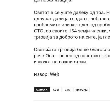
Светот е се уште далеку од тоа. Н
одлучат дали ја гледаат глобална
проблемите или како дел од проб
СТО, со своите 164 земји-членки,
трговија за доброто на сите, ја г
Светската трговија беше благосло
рече Оса – освен од почетокот, к
извозот на важни стоки.
Извор: Welt
ОЗНАКИ
Свет
СТО
трговија