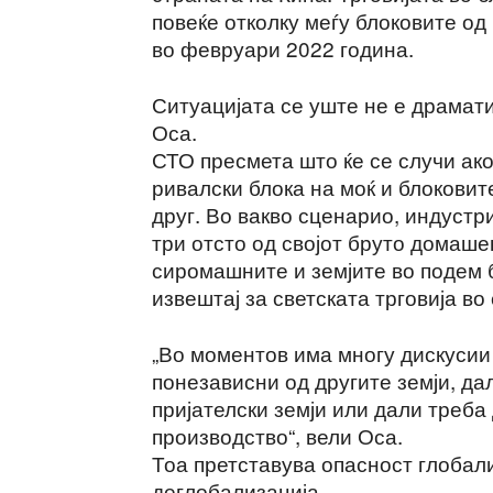
повеќе отколку меѓу блоковите од
во февруари 2022 година.
Ситуацијата се уште не е драмати
Оса.
СТО пресмета што ќе се случи ако
ривалски блока на моќ и блоковит
друг. Во вакво сценарио, индустр
три отсто од својот бруто домаше
сиромашните и земјите во подем 
извештај за светската трговија во
„Во моментов има многу дискусии
понезависни од другите земји, да
пријателски земји или дали треба
производство“, вели Оса.
Тоа претставува опасност глобали
деглобализација.