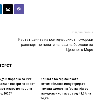
Следна статија
Растат цените на контејнерскиот поморски
транспорт по новите напади на бродови во
Црвеното Море
ВТОРОТ
 јуни порасна за 19%:
Кризата во германската
оди и пазари го носат
автомобилска индустрија го
иот извоз во првата
намали уделот на Германија во
д 2026?
македонскиот извоз од 48,6% на
36,2%