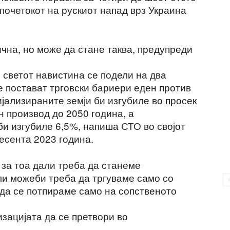
 почетокот на рускиот напад врз Украина
чна, но може да стане таква, предупреди
 светот навистина се подели на два
е постават трговски бариери еден против
ијализираните земји би изгубиле во просек
н производ до 2050 година, а
би изгубиле 6,5%, напиша СТО во својот
 есента 2023 година.
 за тоа дали треба да станеме
ли можеби треба да тргуваме само со
 да се потпираме само на сопственото
зацијата да се претвори во