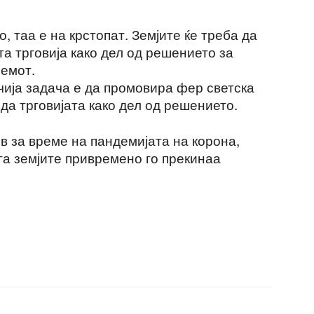
о, таа е на крстопат. Земјите ќе треба да
та трговија како дел од решението за
лемот.
 чија задача е да промовира фер светска
леда трговијата како дел од решението.
в за време на пандемијата на корона,
ога земјите привремено го прекинаа