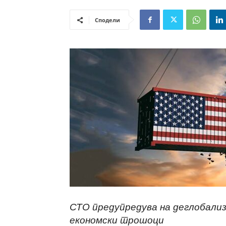
Сподели
СТО предупредува на деглобализа
економски трошоци