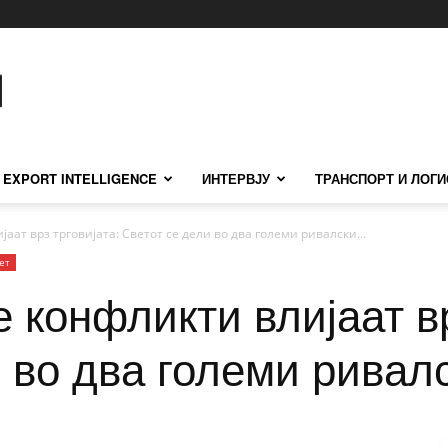
EXPORT INTELLIGENCE
ИНТЕРВЈУ
ТРАНСПОРТ И ЛОГИ
аат врз трговијата: Светот се дели во два големи ривалски...
ет
 конфликти влијаат вр
 во два големи ривал