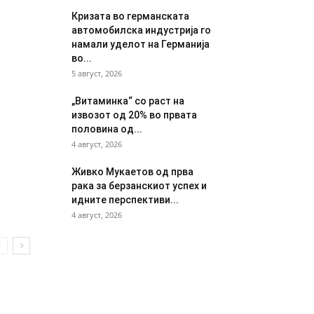
Кризата во германската
автомобилска индустрија го
намали уделот на Германија
во...
5 август, 2026
„Витаминка“ со раст на
извозот од 20% во првата
половина од...
4 август, 2026
Живко Мукаетов од прва
рака за берзанскиот успех и
идните перспективи...
4 август, 2026