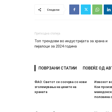
Сподели
Претходна статија
Топ трендови во индустријата за храна и
пијалоци за 2024 година
ПОВРЗАНИ СТАТИИ
ПОВЕЌЕ ОД А
ФАО: Светот се соочува со нови
Извозот во
зголемувања на цените на
Кои произв
храната
македонск
половина о