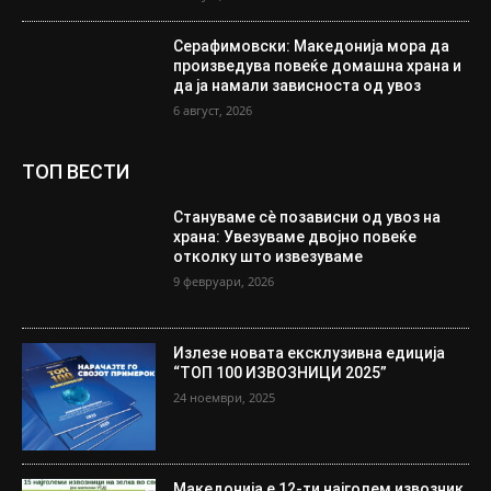
Серафимовски: Македонија мора да
произведува повеќе домашна храна и
да ја намали зависноста од увоз
6 август, 2026
ТОП ВЕСТИ
Стануваме сè позависни од увоз на
храна: Увезуваме двојно повеќе
отколку што извезуваме
9 февруари, 2026
Излезе новата ексклузивна едиција
“ТОП 100 ИЗВОЗНИЦИ 2025”
24 ноември, 2025
Македонија е 12-ти најголем извозник