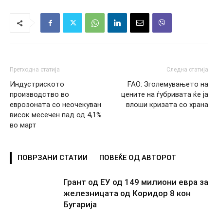
Претходна статија
Следна статија
Индустриското
FAO: Зголемувањето на
производство во
цените на ѓубривата ќе ја
еврозоната со неочекуван
влоши кризата со храна
висок месечен пад од 4,1%
во март
ПОВРЗАНИ СТАТИИ
ПОВЕЌЕ ОД АВТОРОТ
Грант од ЕУ од 149 милиони евра за
железницата од Коридор 8 кон
Бугарија