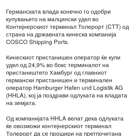
Германската влада конечно го одобри
купувањето на малцински удел во
Контејнерскиот терминал Толерорт (CTT) од
страна на државната кинеска компанија
COSCO Shipping Ports.
Кинескиот пристанишен оператор ќе купи
удел од 24,9% во бокс терминалот на
пристаништето Хамбург од главниот
германски пристанишен и терминален
оператор Hamburger Hafen und Logistik AG
(HHLA), кој ја поздрави одлуката на владата
на земјата.
Од компанијата HHLA велат дека одлуката
ќе овозможи контејнерскиот терминал
Толерорт да се прошири на претпочитана