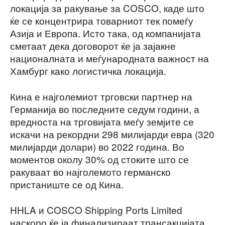
локација за ракување за COSCO, каде што
ќе се концентрира товарниот тек помеѓу
Азија и Европа. Исто така, од компанијата
сметаат дека договорот ќе ја зајакне
националната и меѓународната важност на
Хамбург како логистичка локација.
Кина е најголемиот трговски партнер на
Германија во последните седум години, а
вредноста на трговијата меѓу земјите се
искачи на рекордни 298 милијарди евра (320
милијарди долари) во 2022 година. Во
моментов околу 30% од стоките што се
ракуваат во најголемото германско
пристаниште се од Кина.
HHLA и COSCO Shipping Ports Limited
наскоро ќе ја финализираат трансакцијата,