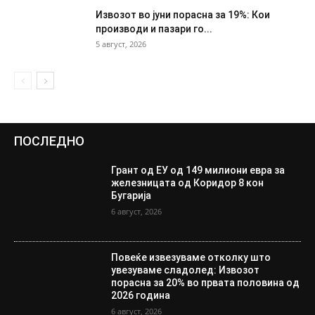
Извозот во јуни порасна за 19%: Кои
производи и пазари го...
5 август, 2026
ПОСЛЕДНО
Грант од ЕУ од 149 милиони евра за
железницата од Коридор 8 кон
Бугарија
6 август, 2026
Повеќе извезуваме отколку што
увезуваме сладолед: Извозот
порасна за 20% во првата половина од
2026 година
6 август, 2026