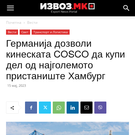
Почетна
Вести
Вести
Свет
Транспорт и Логистика
Германија дозволи
кинеската COSCO да купи
дел од најголемото
пристаниште Хамбург
15 мај, 2023