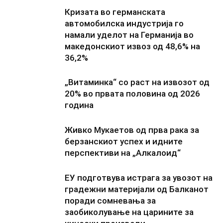
Кризата во германската
автомобилска индустрија го
намали уделот на Германија во
македонскиот извоз од 48,6% на
36,2%
„Витаминка“ со раст на извозот од
20% во првата половина од 2026
година
Живко Мукаетов од прва рака за
берзанскиот успех и идните
перспективи на „Алкалоид“
ЕУ подготвува истрага за увозот на
градежни материјали од Балканот
поради сомневања за
заобиколување на царините за