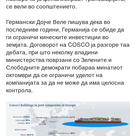
се вели во соопштението.
Германски Дојче Веле пишува дека во
последниве години, Германија се обиде да
ги ограничи кинеските инвестиции во
земјата. Договорот на COSCO ја разгоре таа
дебата, при што неколку владини
министерства поврзани со Зелените и
Слободните демократи побараа минатиот
октомври да се ограничи уделот на
компанијата за да не може да има целосна
контрола.