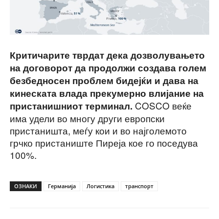
Критичарите тврдат дека дозволувањето
на договорот да продолжи создава голем
безбедносен проблем бидејќи и дава на
кинеската влада прекумерно влијание на
COSCO веќе
пристанишниот терминал.
има удели во многу други европски
пристаништа, меѓу кои и во најголемото
грчко пристаниште Пиреја кое го поседува
100%.
ОЗНАКИ
Германија
Логистика
транспорт