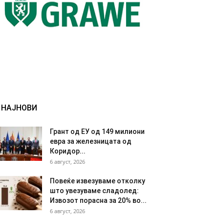
НАЈНОВИ
Грант од ЕУ од 149 милиони
евра за железницата од
Коридор...
6 август, 2026
Повеќе извезуваме отколку
што увезуваме сладолед:
Извозот порасна за 20% во...
6 август, 2026