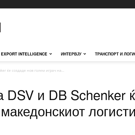
EXPORT INTELLIGENCE
ИНТЕРВЈУ
ТРАНСПОРТ И ЛОГИ
er ќе создаде нов голем играч на...
а DSV и DB Schenker ќ
 македонскиот логист