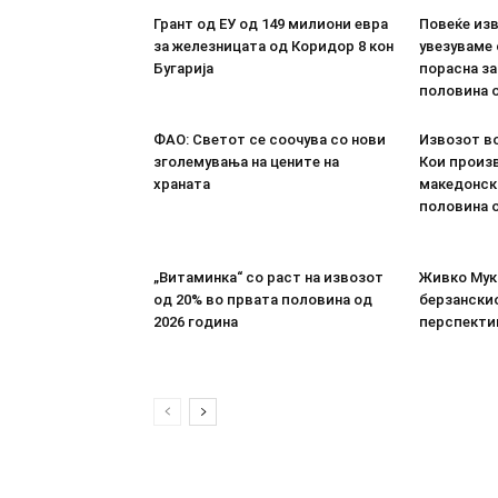
Грант од ЕУ од 149 милиони евра
Повеќе из
за железницата од Коридор 8 кон
увезуваме
Бугарија
порасна за
половина о
ФАО: Светот се соочува со нови
Извозот во
зголемувања на цените на
Кои произв
храната
македонск
половина о
„Витаминка“ со раст на извозот
Живко Мука
од 20% во првата половина од
берзанскио
2026 година
перспекти