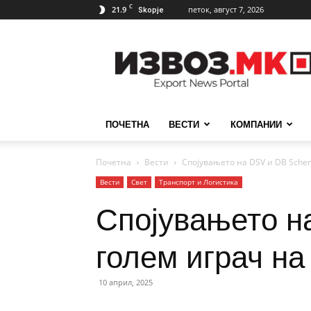
C
21.9
петок, август 7, 2026
Skopje
ИзвозМК
ПОЧЕТНА
ВЕСТИ
КОМПАНИИ
Почетна
Вести
Спојувањето на DSV и DB Schenk
Вести
Свет
Транспорт и Логистика
Спојувањето н
голем играч на
10 април, 2025