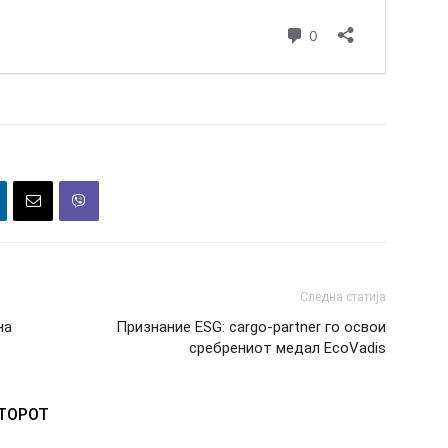
Следна статија
на
Признание ESG: cargo-partner го освои
сребрениот медал EcoVadis
ВТОРОТ