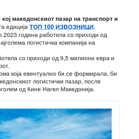
е кој македонскиот пазар на транспорт и
та едиција
,
ТОП 100 ИЗВОЗНИЦИ
о 2023 година работела со приходи од
ајголема логистичка компанија на
ботела со приходи од 9,5 милиони евра и
рот.
рма која евентуално би се формирала, би
акедонскиот логистички пазар, после
голем од Кине Нагел Македонија.