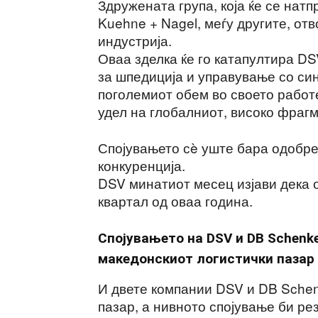
Здружената група, која ќе се натп
Kuehne + Nagel, меѓу другите, отв
индустрија.
Оваа зделка ќе го катапултира DS
за шпедиција и управување со си
поголемиот обем во своето работе
удел на глобалниот, високо фрагм
Спојувањето сè уште бара одобре
конкуренција.
DSV минатиот месец изјави дека о
квартал од оваа година.
Спојувањето на DSV и DB Schenke
македонскиот логистички пазар
И двете компании DSV и DB Schen
пазар, а нивното спојување би ре