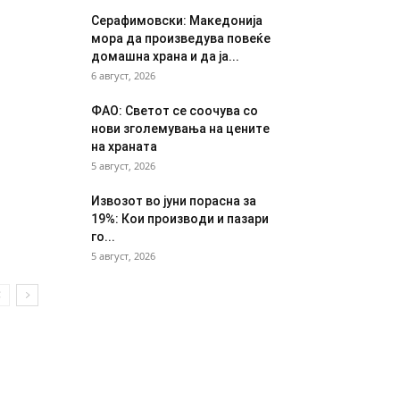
Серафимовски: Македонија
мора да произведува повеќе
домашна храна и да ја...
6 август, 2026
ФАО: Светот се соочува со
нови зголемувања на цените
на храната
5 август, 2026
Извозот во јуни порасна за
19%: Кои производи и пазари
го...
5 август, 2026