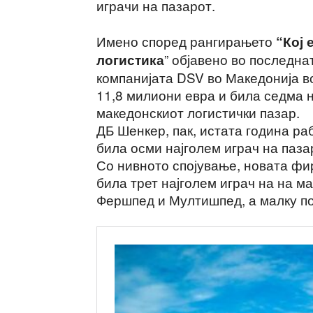
играчи на пазарот.
Имено според рангирањето
“Кој 
” објавено во последна
логистика
компанијата DSV во Македонија в
11,8 милиони евра и била седма н
македонскиот логистички пазар.
ДБ Шенкер, пак, истата година ра
била осми најголем играч на паза
Со нивното спојување, новата фи
била трет најголем играч на на м
Фершпед и Мултишпед, а малку по