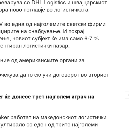
реварува со DHL Logistics и швајцарскиот
ора ново поглавје во логистичката
V во една од најголемите светски фирми
нџирите на снабдување. И покрај
ње, новиот субјект ќе има само 6-7 %
ентиран логистички пазар.
ние од американските органи за
чекува да го склучи договорот во вториот
r ќе донесе трет најголем играч на
ker работат на македонскиот логистички
зултирало со еден од трите најголеми