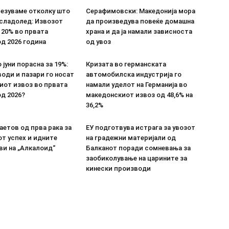
везуваме отколку што
Серафимовски: Македонија мора
 сладолед: Извозот
да произведува повеќе домашна
 20% во првата
храна и да ја намали зависноста
д 2026 година
од увоз
 јуни порасна за 19%:
Кризата во германската
оди и пазари го носат
автомобилска индустрија го
иот извоз во првата
намали уделот на Германија во
д 2026?
македонскиот извоз од 48,6% на
36,2%
етов од прва рака за
ЕУ подготвува истрага за увозот
т успех и идните
на градежни материјали од
ви на „Алкалоид“
Балканот поради сомневања за
заобиколување на царините за
кинески производи