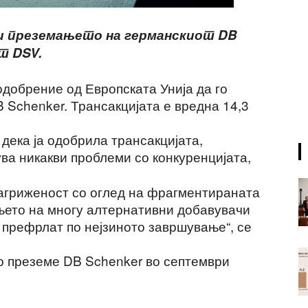
ри преземањето на германскиот DB
т DSV.
одобрение од Европската Унија да го
 Schenker. Трансакцијата е вредна 14,3
 дека ја одобрила трансакцијата,
ува никакви проблеми со конкуренцијата,
загриженост со оглед на фрагментираната
њето на многу алтернативни добавувачи
 префрлат по нејзиното завршување“, се
го преземе DB Schenker во септември