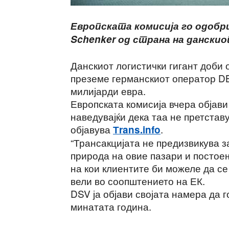
Европската комисија го одоб
Schenker од страна на данскио
Данскиот логистички гигант доби 
преземе германскиот оператор DB
милијарди евра.
Европската комисија вчера објави
наведувајќи дека таа не претстав
објавува
.
Тrans.info
“Трансакцијата не предизвикува 
природа на овие пазари и постое
на кои клиентите би можеле да се
вели во соопштението на ЕК.
DSV ја објави својата намера да 
минатата година.