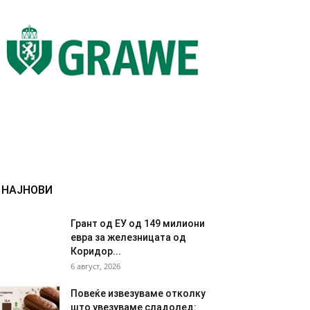
НАЈНОВИ
Грант од ЕУ од 149 милиони
евра за железницата од
Коридор...
6 август, 2026
Повеќе извезуваме отколку
што увезуваме сладолед: