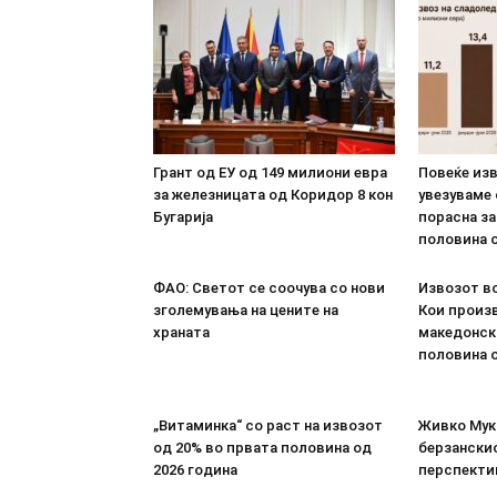
Грант од ЕУ од 149 милиони евра
Повеќе из
за железницата од Коридор 8 кон
увезуваме
Бугарија
порасна за
половина о
ФАО: Светот се соочува со нови
Извозот во
зголемувања на цените на
Кои произв
храната
македонск
половина о
„Витаминка“ со раст на извозот
Живко Мука
од 20% во првата половина од
берзанскио
2026 година
перспекти