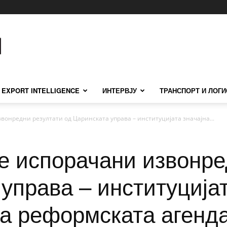
EXPORT INTELLIGENCE
ИНТЕРВЈУ
ТРАНСПОРТ И ЛОГИ
вонредни резултати од Царинската управа – институцијата значајна...
ме испорачани извонре
управа – институцијат
а реформската агенд