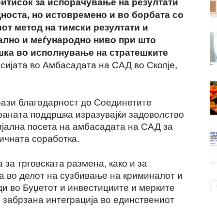
притисок за испорачување на резултати
дноста, но истовремено и во борбата со
иот метод на тимски резултати и
ално и меѓународно ниво при што
шка во исполнување на стратешките
сијата во Амбасадата на САД во Скопје,
рази благодарност до Соединетите
аната поддршка изразувајќи задоволство
ијална посета на амбасадата на САД за
личната соработка.
 за трговската размена, како и за
а во делот на сузбивање на криминалот и
ди во Буџетот и инвестициите и мерките
л забрзана интеграција во единствениот