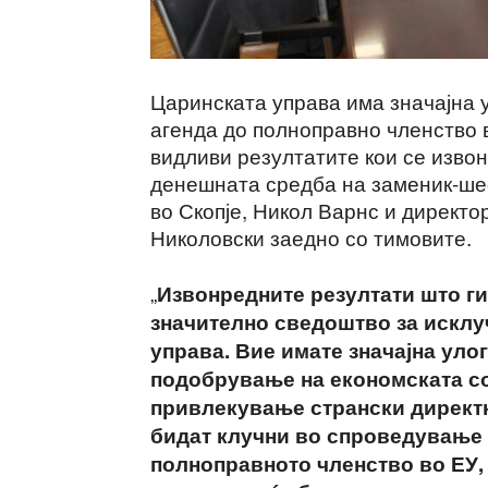
Царинската управа има значајна 
агенда до полноправно членство в
видливи резултатите кои се извон
денешната средба на заменик-ше
во Скопје, Никол Варнс и директо
Николовски заедно со тимовите.
„
Извонредните резултати што ги
значително сведоштво за исклу
управа. Вие имате значајна уло
подобрување на економската со
привлекување странски директн
бидат клучни во спроведување 
полноправното членство во ЕУ,