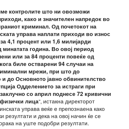
вме контролите што ни овозможи
приходи, како и значителен напредок во
ираниот криминал. Од почетокот на
ската управа наплати приходи во износ
за 4,1 процент или 1,6 милијарди
 минатата година. Во овој период
лени или за 84 проценти повеќе од
кога биле остварени 94 случаи на
иминални мрежи, при што до
 и до Основното јавно обвинителство
упција Одделението за истраги при
 заклучно со април поднесе 72 кривични
“, истакна директорот
 физички лица
инската управа веќе е препознаена како
и резултати и дека на овој начин ќе се
порака на уште подобри резултати.