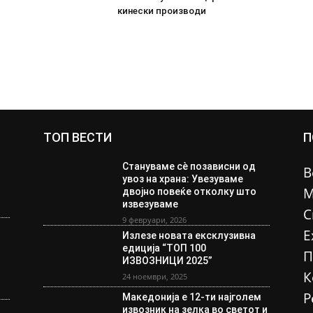
кинески производи
ТОП ВЕСТИ
П
Стануваме сè позависни од
В
увоз на храна: Увезуваме
М
двојно повеќе отколку што
извезуваме
С
9 февруари, 2026
Е
Излезе новата ексклузивна
едиција “ТОП 100
П
ИЗВОЗНИЦИ 2025”
К
24 ноември, 2025
Р
Македонија е 12-ти најголем
извозник на зелка во светот и