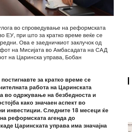
улога во спроведување на реформската
о ЕУ, при што за кратко време веќе се
редни. Ова е заедничкиот заклучок од
фот на Мисијата во Амбасадата на САД
рот на Царинска управа, Бобан
 постигнавте за кратко време се
чителната работа на Царинската
га во одржување на безбедноста и
стојба како значаен аспект во
и инвестиции. Следните 18 месеци ќе
на реформската агенда до
 каде Царинската управа има значајна