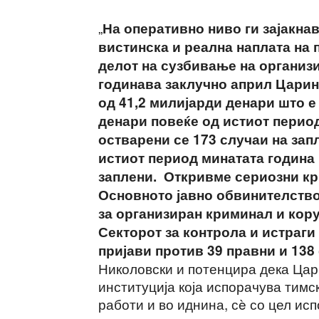
„
На оперативно ниво ги зајакна
вистинска и реална наплата на 
делот на сузбивање на организ
годинава заклучно април Царин
од 41,2 милијарди денари што е 
денари повеќе од истиот период
остварени се 173 случаи на зап
истиот период минатата година 
заплени. Откривме сериозни кр
Основното јавно обвинителство
за организиран криминал и кор
Секторот за контрола и истраги
пријави против 39 правни и 138
Николовски и потенцира дека Цар
институција која испорачува тимск
работи и во иднина, сè со цел ис