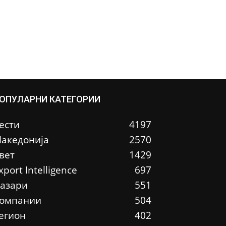
ОПУЛАРНИ КАТЕГОРИИ
ести
4197
акедонија
2570
вет
1429
xport Intelligence
697
азари
551
омпании
504
егион
402