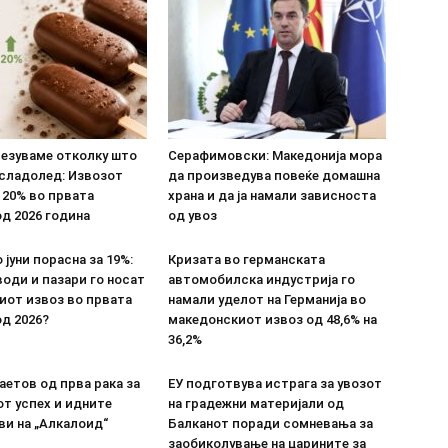
везуваме отколку што
Серафимовски: Македонија мора
 сладолед: Извозот
да произведува повеќе домашна
 20% во првата
храна и да ја намали зависноста
д 2026 година
од увоз
 јуни порасна за 19%:
Кризата во германската
оди и пазари го носат
автомобилска индустрија го
иот извоз во првата
намали уделот на Германија во
д 2026?
македонскиот извоз од 48,6% на
36,2%
етов од прва рака за
ЕУ подготвува истрага за увозот
т успех и идните
на градежни материјали од
ви на „Алкалоид“
Балканот поради сомневања за
заобиколување на царините за