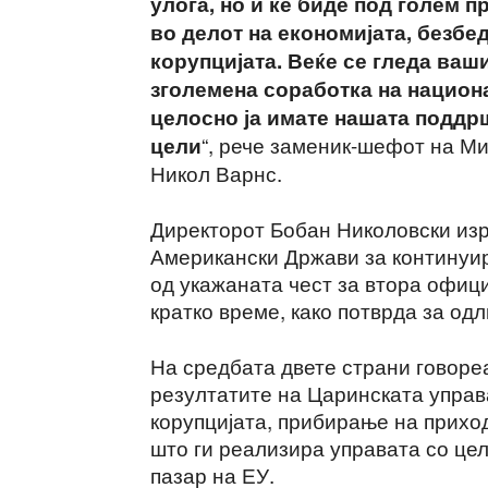
улога, но и ќе биде под голем 
во делот на економијата, безбе
корупцијата. Веќе се гледа ваш
зголемена соработка на национ
целосно ја имате нашата поддр
“, рече заменик-шефот на Ми
цели
Никол Варнс.
Директорот Бобан Николовски из
Американски Држави за континуир
од укажаната чест за втора офиц
кратко време, како потврда за од
На средбата двете страни говореа
резултатите на Царинската управ
корупцијата, прибирање на прихо
што ги реализира управата со це
пазар на ЕУ.