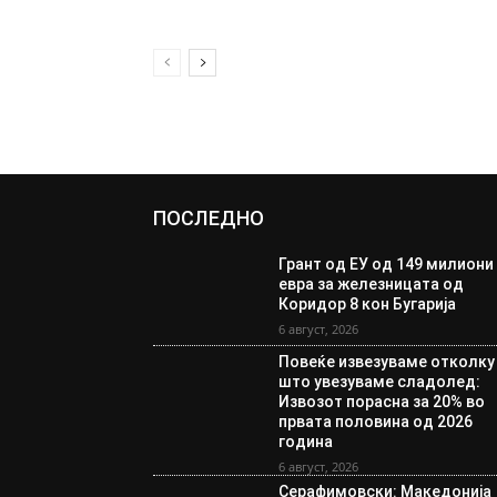
ПОСЛЕДНО
Грант од ЕУ од 149 милиони
евра за железницата од
Коридор 8 кон Бугарија
6 август, 2026
Повеќе извезуваме отколку
што увезуваме сладолед:
Извозот порасна за 20% во
првата половина од 2026
година
6 август, 2026
Серафимовски: Македонија