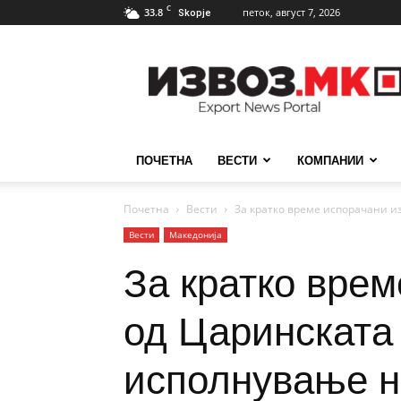
C
33.8
петок, август 7, 2026
Skopje
ИзвозМК
ПОЧЕТНА
ВЕСТИ
КОМПАНИИ
Почетна
Вести
За кратко време испорачани из
Вести
Македонија
За кратко вре
од Царинската 
исполнување н