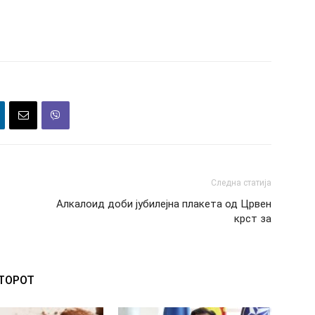
Следна статија
Алкалоид доби јубилејна плакета од Црвен
крст за
ВТОРОТ