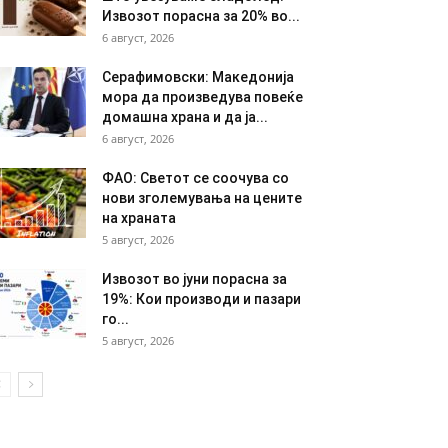
Извозот порасна за 20% во...
6 август, 2026
Серафимовски: Македонија
мора да произведува повеќе
домашна храна и да ја...
6 август, 2026
ФАО: Светот се соочува со
нови зголемувања на цените
на храната
5 август, 2026
Извозот во јуни порасна за
19%: Кои производи и пазари
го...
5 август, 2026