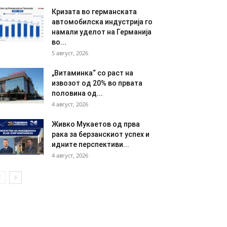
Кризата во германската
автомобилска индустрија го
намали уделот на Германија
во...
5 август, 2026
„Витаминка“ со раст на
извозот од 20% во првата
половина од...
4 август, 2026
Живко Мукаетов од прва
рака за берзанскиот успех и
идните перспективи...
4 август, 2026