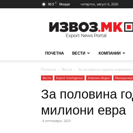
C
30.5
четврток, август 6, 2026
Skopje
ИзвозМК
ПОЧЕТНА
ВЕСТИ
КОМПАНИИ
Почетна
Вести
За половина година извезени 
Вести
Еxport Intelligence
Извозен Водич
Македонија
За половина го
милиони евра
4 септември, 2023