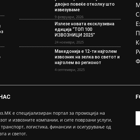
М
двојно повеќе отколку што
извезуваме
С
9 февруари, 2026
Е
Излезе новата ексклузивна
и
едиција “ТОП 100
оз
П
ИЗВОЗНИЦИ 2025”
К
24 ноември, 2025
Р
Македонија е 12-ти најголем
о
извозник на зелка во светот и
Ф
а
најголем во регионот
4 септември, 2025
 НАС
F
з.МК е специјализиран портал за промоција на
зот и извозните компании, и сите поврзани услуги,
 транспорт, логистика, финансии и осигурување од
ата и светот.