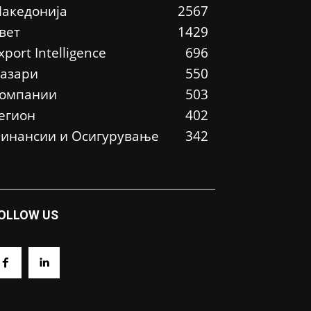
акедонија
2567
вет
1429
xport Intelligence
696
азари
550
омпании
503
егион
402
инансии и Осигурување
342
OLLOW US