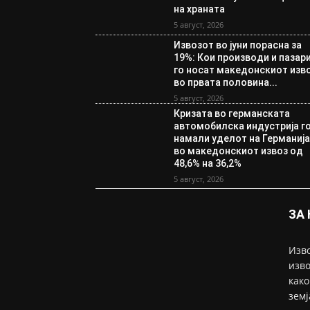
на храната
5 август, 2026
Извозот во јуни порасна за
19%: Кои производи и пазар
го носат македонскиот изв
во првата половина...
5 август, 2026
Кризата во германската
автомобилска индустрија г
намали уделот на Германиј
во македонскиот извоз од
48,6% на 36,2%
5 август, 2026
ЗА
Изво
изво
како
земј