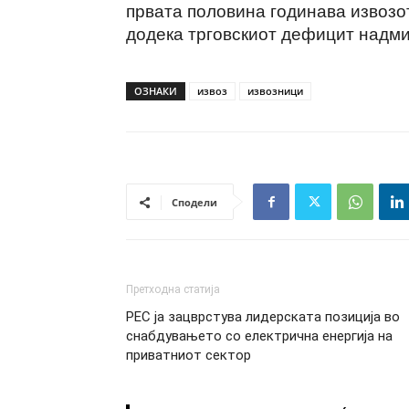
првата половина годинава извозо
додека трговскиот дефицит надми
ОЗНАКИ
извоз
извозници
Сподели
Претходна статија
РЕС ја зацврстува лидерската позиција во
снабдувањето со електрична енергија на
приватниот сектор