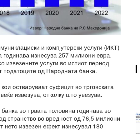
муниклациски и компјутерски услуги (ИКТ)
а годинава изнесува 257 милиони евра.
со извезените услуги во истиот период
т податоците од Народната банка.
 кои остваруваат суфицит во трговската
веќе извезува, отколку што увезува.
банка во првата половина годинава во
од странство во вредност од 76,5 милиони
от нето извезен ефект изнесувал 180