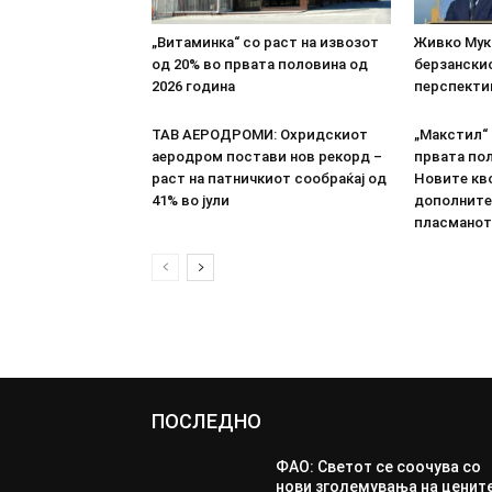
„Витаминка“ со раст на извозот
Живко Мука
од 20% во првата половина од
берзанскио
2026 година
перспекти
ТАВ АЕРОДРОМИ: Охридскиот
„Макстил“ 
аеродром постави нов рекорд –
првата пол
раст на патничкиот сообраќај од
Новите кво
41% во јули
дополните
пласманот
ПОСЛЕДНО
ФАО: Светот се соочува со
нови зголемувања на ценит