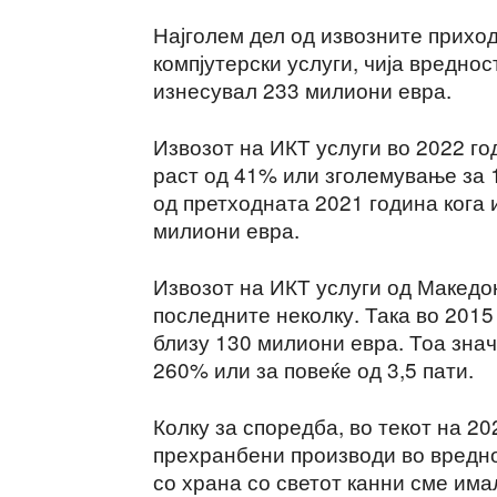
Најголем дел од извозните приход
компјутерски услуги, чија вредно
изнесувал 233 милиони евра.
Извозот на ИКТ услуги во 2022 г
раст од 41% или зголемување за 
од претходната 2021 година кога
милиони евра.
Извозот на ИКТ услуги од Македон
последните неколку. Така во 2015
близу 130 милиони евра. Тоа знач
260% или за повеќе од 3,5 пати.
Колку за споредба, во текот на 2
прехранбени производи во вреднос
со храна со светот канни сме им