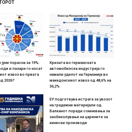
ВТОРОТ
 јуни порасна за 19%:
Кризата во германската
оди и пазари го носат
автомобилска индустрија го
иот извоз во првата
намали уделот на Германија во
д 2026?
македонскиот извоз од 48,6% на
36,2%
ЕУ подготвува истрага за увозот
на градежни материјали од
Балканот поради сомневања за
заобиколување на царините за
кинески производи