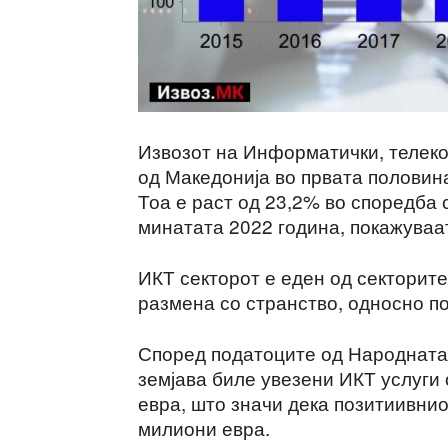
Извозот на Информатички, телеко
од Македонија во првата половин
Тоа е раст од 23,2% во споредба 
минатата 2022 година, покажуваа
ИКТ секторот е еден од секторите
размена со странство, односно по
Според податоците од Народната 
земјава биле увезени ИКТ услуги 
евра, што значи дека позитиивни
милиони евра.