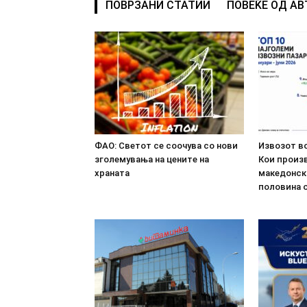
ПОВРЗАНИ СТАТИИ
ПОВЕЌЕ ОД А
ФАО: Светот се соочува со нови
Извозот во
зголемувања на цените на
Кои произв
храната
македонск
половина о