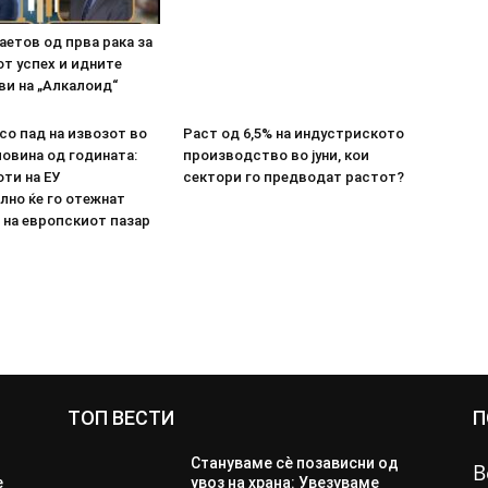
етов од прва рака за
т успех и идните
ви на „Алкалоид“
со пад на извозот во
Раст од 6,5% на индустриското
овина од годината:
производство во јуни, кои
ти на ЕУ
сектори го предводат растот?
лно ќе го отежнат
 на европскиот пазар
ТОП ВЕСТИ
П
Стануваме сè позависни од
В
е
увоз на храна: Увезуваме