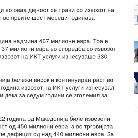
и во оваа дејност се прави со извозот на
ст во првите шест месеци годинава
одина надмина 467 милиони евра. Тоа е
137 милиони евра во споредба со извозот
 извозот на ИКТ услуги изнесуваше 330
ија бележи висок и континуиран раст во
 година извозот на ИКТ услуги изнесувал
и дека за седум години се зголемил за
022 година од Македонија биле извезени
т од 450 милиони евра, а во трговијата
але дефицит од над 440 милиони евра. За