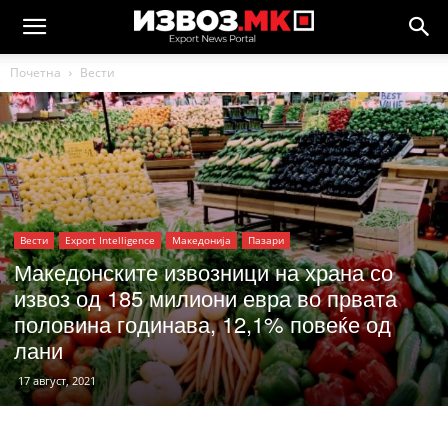
Почетна
Вести
Вести
Еxport Intelligence
Македонија
Пазари
Македонските извозници на храна со
извоз од 185 милиони евра во првата
половина годинава, 12,1% повеќе од
лани
17 август, 2021