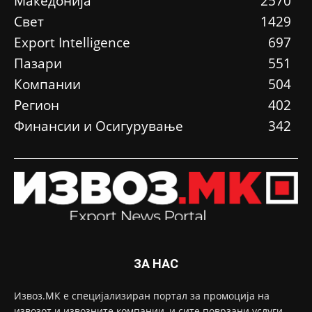
Македонија
2570
Свет
1429
Еxport Intelligence
697
Пазари
551
Компании
504
Регион
402
Финансии и Осигурување
342
ЗА НАС
Извоз.МК е специјализиран портал за промоција на
извозот и извозните компании, и сите поврзани услуги,