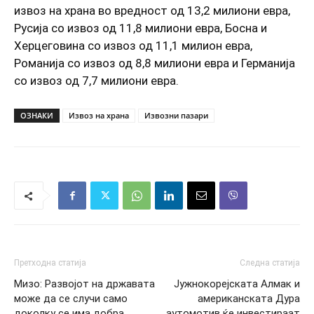
извоз на храна во вредност од 13,2 милиони евра,
Русија со извоз од 11,8 милиони евра, Босна и
Херцеговина со извоз од 11,1 милион евра,
Романија со извоз од 8,8 милиони евра и Германија
со извоз од 7,7 милиони евра.
ОЗНАКИ
Извоз на храна
Извозни пазари
Претходна статија
Следна статија
Мизо: Развојот на државата
Јужнокорејската Алмак и
може да се случи само
американската Дура
доколку се има добра
аутомотив ќе инвестираат