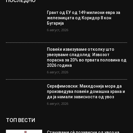
ПОСЛЕДНО
Грант од ЕУ од 149 милиони евра за
железницата од Коридор 8 кон
Бугарија
6 август, 2026
Повеќе извезуваме отколку што
увезуваме сладолед: Извозот
порасна за 20% во првата половина од
2026 година
6 август, 2026
Серафимовски: Македонија мора да
произведува повеќе домашна храна и
да ја намали зависноста од увоз
6 август, 2026
ТОП ВЕСТИ
Стануваме сè позависни од увоз на