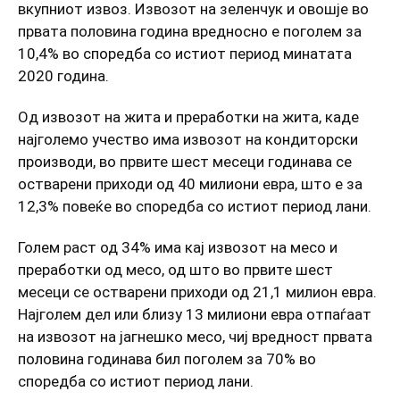
вкупниот извоз. Извозот на зеленчук и овошје во
првата половина година вредносно е поголем за
10,4% во споредба со истиот период минатата
2020 година.
Од извозот на жита и преработки на жита, каде
најголемо учество има извозот на кондиторски
производи, во првите шест месеци годинава се
остварени приходи од 40 милиони евра, што е за
12,3% повеќе во споредба со истиот период лани.
Голем раст од 34% има кај извозот на месо и
преработки од месо, од што во првите шест
месеци се остварени приходи од 21,1 милион евра.
Најголем дел или близу 13 милиони евра отпаѓаат
на извозот на јагнешко месо, чиј вредност првата
половина годинава бил поголем за 70% во
споредба со истиот период лани.