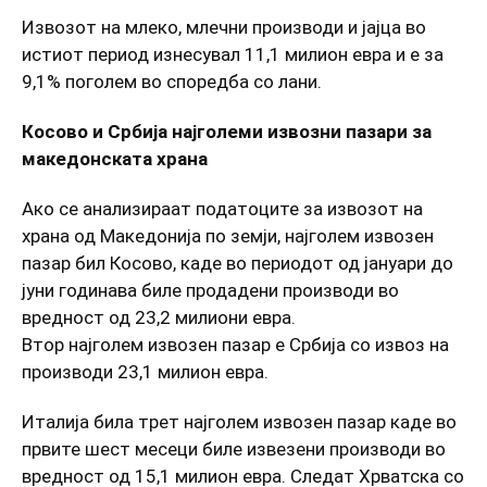
Извозот на млеко, млечни производи и јајца во
истиот период изнесувал 11,1 милион евра и е за
9,1% поголем во споредба со лани.
Косово и Србија најголеми извозни пазари за
македонската храна
Ако се анализираат податоците за извозот на
храна од Македонија по земји, најголем извозен
пазар бил Косово, каде во периодот од јануари до
јуни годинава биле продадени производи во
вредност од 23,2 милиони евра.
Втор најголем извозен пазар е Србија со извоз на
производи 23,1 милион евра.
Италија била трет најголем извозен пазар каде во
првите шест месеци биле извезени производи во
вредност од 15,1 милион евра. Следат Хрватска со