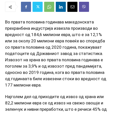
Во првата половина годинава македонската
прехранбена индустрија извезла производи во
вредност од 184,6 милиони евра, што е за 12,1%
или за околу 20 милиони евра повеќе во споредба
со првата половина од 2020 година, покажуваат
податоците од Државниот завод за статистика.
Извозот на храна во првата половина годинава е
поголем за 3,9% и од извозот пред пандемијата,
односно во 2019 година, кога во првата половина
од годинаата биле извезени стоки во вредност од
177 милиони евра.
Најголем дел од приходите од извоз од храна или
82,2 милиони евра се од извоз на свежо овошје и
зеленчук и нивни преработки, што е речиси 45% од