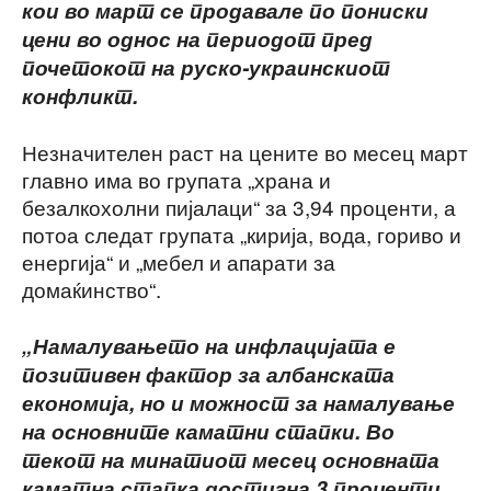
кои во март се продавале по пониски
цени во однос на периодот пред
почетокот на руско-украинскиот
конфликт.
Незначителен раст на цените во месец март
главно има во групата „храна и
безалкохолни пијалаци“ за 3,94 проценти, а
потоа следат групата „кирија, вода, гориво и
енергија“ и „мебел и апарати за
домаќинство“.
„Намалувањето на инфлацијата е
позитивен фактор за албанската
економија, но и можност за намалување
на основните каматни стапки. Во
текот на минатиот месец основната
каматна стапка достигна 3 проценти