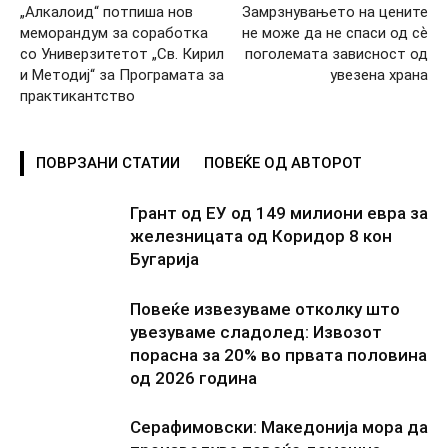
„Алкалоид“ потпиша нов
Замрзнувањето на цените
меморандум за соработка
не може да не спаси од сѐ
со Универзитетот „Св. Кирил
поголемата зависност од
и Методиј“ за Програмата за
увезена храна
практикантство
ПОВРЗАНИ СТАТИИ
ПОВЕЌЕ ОД АВТОРОТ
Грант од ЕУ од 149 милиони евра за
железницата од Коридор 8 кон
Бугарија
Повеќе извезуваме отколку што
увезуваме сладолед: Извозот
порасна за 20% во првата половина
од 2026 година
Серафимовски: Македонија мора да