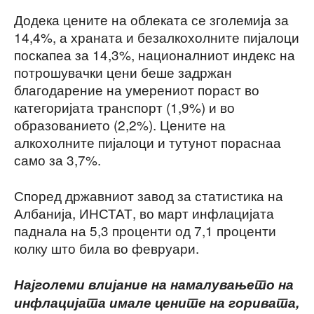
Додека цените на облеката се зголемија за
14,4%, а храната и безалкохолните пијалоци
поскапеа за 14,3%, националниот индекс на
потрошувачки цени беше задржан
благодарение на умерениот пораст во
категоријата транспорт (1,9%) и во
образованието (2,2%). Цените на
алкохолните пијалоци и тутунот пораснаа
само за 3,7%.
Според државниот завод за статистика на
Албанија, ИНСТАТ, во март инфлацијата
паднала на 5,3 проценти од 7,1 проценти
колку што била во февруари.
Најголеми влијание на намалувањето на
инфлацијата имале цените на горивата,