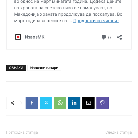
ОЗНАКИ
Извозни пазари
Претходна статија
Следна статија