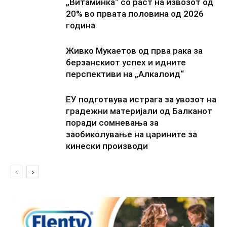
„Витаминка“ со раст на извозот од
20% во првата половина од 2026
година
Живко Мукаетов од прва рака за
берзанскиот успех и идните
перспективи на „Алкалоид“
ЕУ подготвува истрага за увозот на
градежни материјали од Балканот
поради сомневања за
заобиколување на царините за
кинески производи