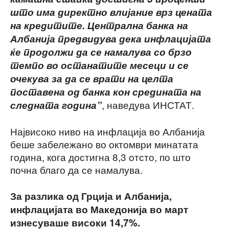
што има директно влијание врз цената
на кредитите. Централна банка на
Албанија предвидува дека инфлацијата
ќе продолжи да се намалува со брзо
темпо во останатите месеци и се
очекува за да се врати на целта
поставена од банка кон средината на
, наведува ИНСТАТ.
следната година”
Највисоко ниво на инфлација во Албанија
беше забележано во октомври минатата
година, кога достигна 8,3 отсто, по што
почна благо да се намалува.
За разлика од Грција и Албанија,
инфлацијата во Македонија во март
изнесуваше високи 14,7%.