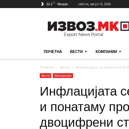
C
22.2
сабота, август 8, 2026
Skopje
ИзвозМК
ПОЧЕТНА
ВЕСТИ
КОМПАНИИ
Почетна
Вести
Инфлацијата се намали на 9,3%
Вести
Македонија
Инфлацијата се
и понатаму пр
двоцифрени ст