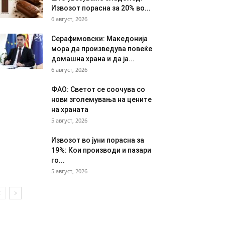
Извозот порасна за 20% во...
6 август, 2026
Серафимовски: Македонија
мора да произведува повеќе
домашна храна и да ја...
6 август, 2026
ФАО: Светот се соочува со
нови зголемувања на цените
на храната
5 август, 2026
Извозот во јуни порасна за
19%: Кои производи и пазари
го...
5 август, 2026