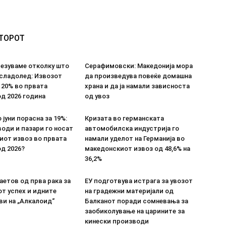
ВТОРОТ
везуваме отколку што
Серафимовски: Македонија мора
 сладолед: Извозот
да произведува повеќе домашна
 20% во првата
храна и да ја намали зависноста
д 2026 година
од увоз
 јуни порасна за 19%:
Кризата во германската
оди и пазари го носат
автомобилска индустрија го
иот извоз во првата
намали уделот на Германија во
д 2026?
македонскиот извоз од 48,6% на
36,2%
етов од прва рака за
ЕУ подготвува истрага за увозот
т успех и идните
на градежни материјали од
ви на „Алкалоид“
Балканот поради сомневања за
заобиколување на царините за
кинески производи