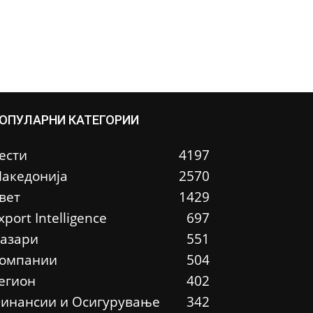
ОПУЛАРНИ КАТЕГОРИИ
ести
4197
акедонија
2570
вет
1429
xport Intelligence
697
азари
551
омпании
504
егион
402
инансии и Осигурување
342