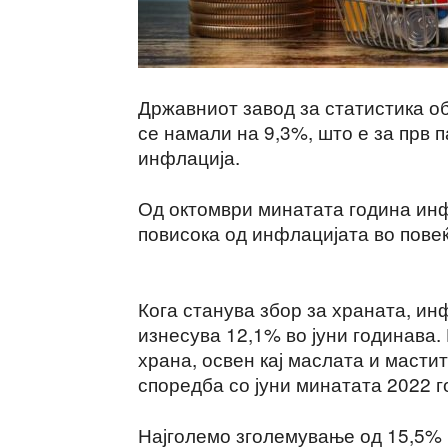
Државниот завод за статистика об
се намали на 9,3%, што е за прв
инфлација.
Од октомври минатата година инф
повисока од инфлацијата во повеќ
Кога станува збор за храната, и
изнесува 12,1% во јуни годинава.
храна, освен кај маслата и масти
споредба со јуни минатата 2022 г
Најголемо зголемување од 15,5% в