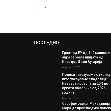
ПОСЛЕДНО
Грант од ЕУ од 149 милиони
евра за железницата од
Коридор 8 кон Бугарија
6 август, 2026
Повеќе извезуваме отколку
што увезуваме сладолед:
Извозот порасна за 20% во
првата половина од 2026
година
6 август, 2026
Серафимовски: Македонија
мора да произведува повеќ