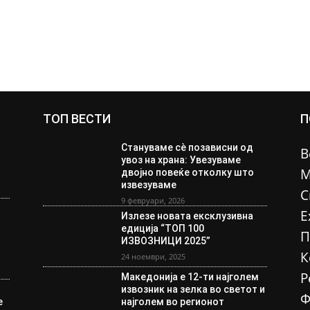
ТОП ВЕСТИ
П
Стануваме сè позависни од
В
увоз на храна: Увезуваме
М
двојно повеќе отколку што
извезуваме
С
9 февруари, 2026
Е
Излезе новата ексклузивна
едиција “ТОП 100
П
ИЗВОЗНИЦИ 2025”
К
24 ноември, 2025
Р
Македонија е 12-ти најголем
извозник на зелка во светот и
Ф
е
најголем во регионот