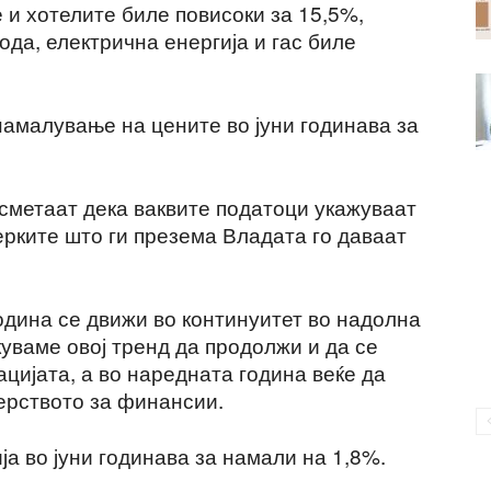
 и хотелите биле повисоки за 15,5%,
да, електрична енергија и гас биле
намалување на цените во јуни годинава за
метаат дека ваквите податоци укажуваат
ерките што ги презема Владата го даваат
одина се движи во континуитет во надолна
куваме овој тренд да продолжи и да се
ијата, а во наредната година веќе да
терството за финансии.
ја во јуни годинава за намали на 1,8%.