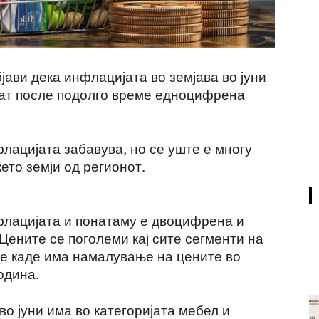
јави дека инфлацијата во земјава во јуни
 пат после подолго време едноцифрена
лацијата забавува, но се уште е многу
ето земји од регионот.
нфлацијата и понатаму е двоцифрена и
 Цените се поголеми кај сите сегменти на
те каде има намалување на цените во
одина.
о јуни има во категоријата мебел и