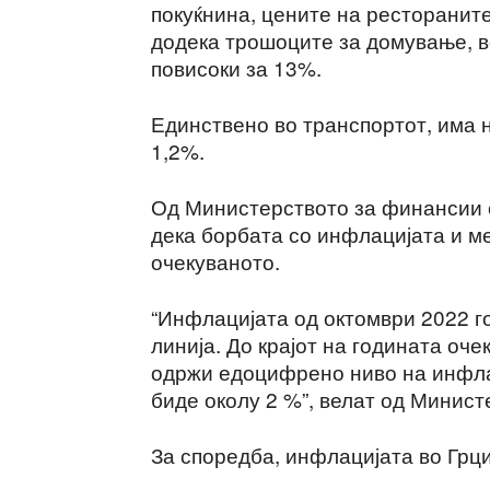
покуќнина, цените на рестораните
додека трошоците за домување, во
повисоки за 13%.
Единствено во транспортот, има 
1,2%.
Од Министерството за финансии с
дека борбата со инфлацијата и м
очекуваното.
“Инфлацијата од октомври 2022 г
линија. До крајот на годината оче
одржи едоцифрено ниво на инфлац
биде околу 2 %”, велат од Минис
За споредба, инфлацијата во Грци