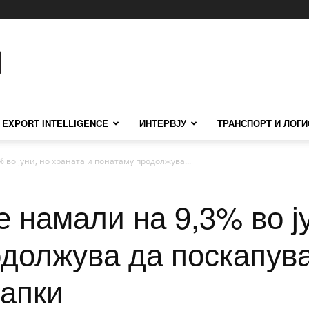
EXPORT INTELLIGENCE
ИНТЕРВЈУ
ТРАНСПОРТ И ЛОГИ
 во јуни, но храната и понатаму продолжува...
 намали на 9,3% во ју
одолжува да поскапува
апки