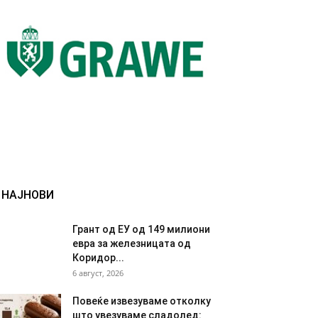
НАЈНОВИ
Грант од ЕУ од 149 милиони
евра за железницата од
Коридор...
6 август, 2026
Повеќе извезуваме отколку
што увезуваме сладолед: