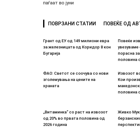
паѓаат во јуни
ПОВРЗАНИ СТАТИИ
ПОВЕЌЕ ОД А
Грант од ЕУ од 149 милиони евра
Повеќе из
за железницата од Коридор 8 кон
увезуваме
Бугарија
порасна за
половина о
ФАО: Светот се соочува со нови
Извозот во
зголемувања на цените на
Кои произв
храната
македонск
половина о
„Витаминка“ со раст на извозот
Живко Мука
од 20% во првата половина од
берзанскио
2026 година
перспекти