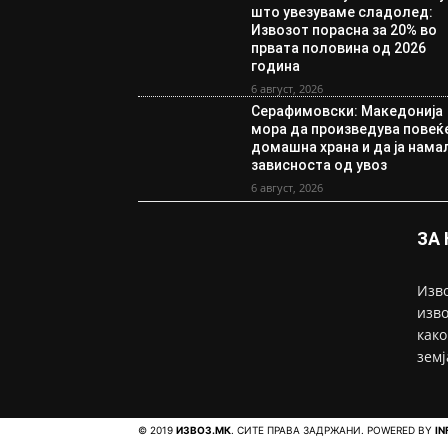
што увезуваме сладолед:
Извозот порасна за 20% во
првата половина од 2026
година
6 август, 2026
Серафимовски: Македонија
мора да произведува повеќ
домашна храна и да ја нама
зависноста од увоз
6 август, 2026
ЗА
Изво
изво
како
земј
© 2019
ИЗВОЗ.МК
. СИТЕ ПРАВА ЗАДРЖАНИ. POWERED BY
IN