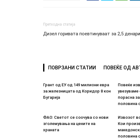
Претходна статија
Дизел горивата поевтинуваат за 2,5 денар
ПОВРЗАНИ СТАТИИ
ПОВЕЌЕ ОД А
Грант од ЕУ од 149 милиони евра
Повеќе из
за железницата од Коридор 8 кон
увезуваме
Бугарија
порасна за
половина о
ФАО: Светот се соочува со нови
Извозот во
зголемувања на цените на
Кои произв
храната
македонск
половина о