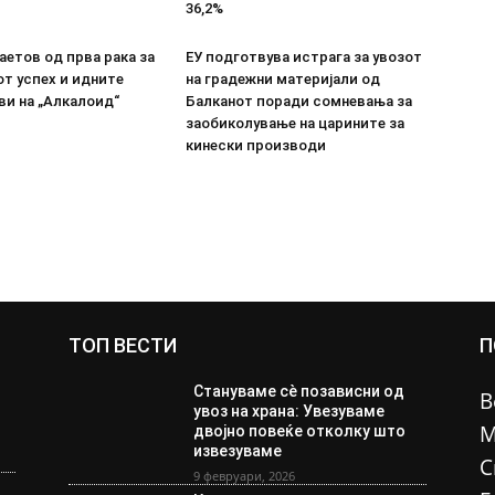
36,2%
етов од прва рака за
ЕУ подготвува истрага за увозот
т успех и идните
на градежни материјали од
ви на „Алкалоид“
Балканот поради сомневања за
заобиколување на царините за
кинески производи
ТОП ВЕСТИ
П
Стануваме сè позависни од
В
увоз на храна: Увезуваме
М
двојно повеќе отколку што
извезуваме
С
9 февруари, 2026