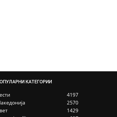
ОПУЛАРНИ КАТЕГОРИИ
ести
4197
акедонија
2570
вет
1429