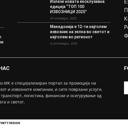
Е
Излезе новата ексклузивна
едиција “ТОП 100
П
ИЗВОЗНИЦИ 2025”
К
24 ноември, 2025
Р
Македонија е 12-ти најголем
извозник на зелка во светот и
Ф
е
најголем во регионот
ли
4 септември, 2025
 НАС
F
з.МК е специјализиран портал за промоција на
зот и извозните компании, и сите поврзани услуги,
 транспорт, логистика, финансии и осигурување од
ата и светот.
FINITY DESIGN