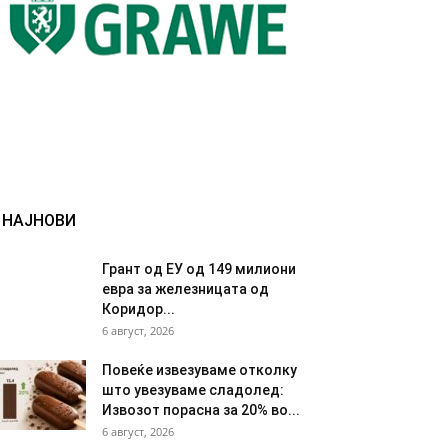
НАЈНОВИ
Грант од ЕУ од 149 милиони
евра за железницата од
Коридор...
6 август, 2026
Повеќе извезуваме отколку
што увезуваме сладолед:
Извозот порасна за 20% во...
6 август, 2026