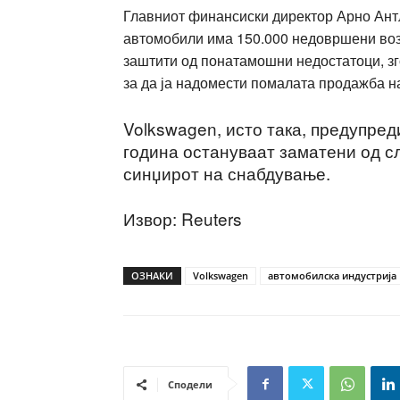
Главниот финансиски директор Арно Антл
автомобили има 150.000 недовршени вози
заштити од понатамошни недостатоци, зг
за да ја надомести помалата продажба н
Volkswagen, исто така, предупред
година остануваат заматени од с
синџирот на снабдување.
Извор: Reuters
ОЗНАКИ
Volkswagen
автомобилска индустрија
Сподели