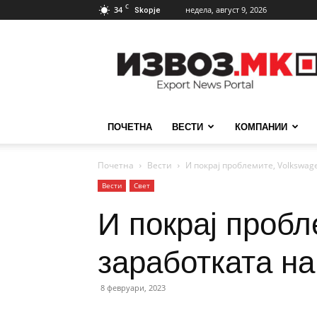
C
34
недела, август 9, 2026
Skopje
ИзвозМК
ПОЧЕТНА
ВЕСТИ
КОМПАНИИ
Почетна
Вести
И покрај проблемите, Volkswag
Вести
Свет
И покрај пробл
заработката на
8 февруари, 2023