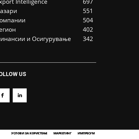
xport Intelligence
697
азари
551
омпании
504
егион
402
инансии и Осигурување
342
OLLOW US
УСЛОВИ ЗА КОРИСТЕЊЕ
МАРКЕТИНГ
ИМПРЕСУМ