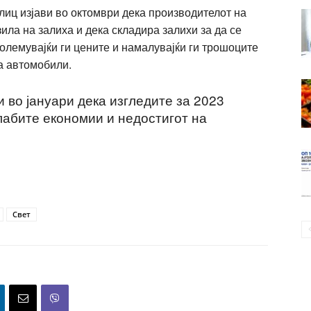
иц изјави во октомври дека производителот на
ла на залиха и дека складира залихи за да се
олемувајќи ги цените и намалувајќи ги трошоците
а автомобили.
и во јануари дека изгледите за 2023
лабите економии и недостигот на
Свет