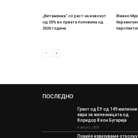
„Витаминка“ со раст на извозот
Живко Мука
од 20% во првата половина од
берзанскио
2026 година
перспекти
ПОСЛЕДНО
Грант од ЕУ од 149 милиони
евра за железницата од
Коридор 8 кон Бугарија
6 август, 2026
Повеќе извезуваме отколку