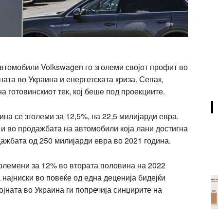
втомобили Volkswagen го зголеми својот профит во
ната во Украина и енергетската криза. Сепак,
а готовинскиот тек, кој беше под проекциите.
на се зголеми за 12,5%, на 22,5 милијарди евра.
и во продажбата на автомобили која лани достигна
дажбата од 250 милијарди евра во 2021 година.
олемени за 12% во втората половина на 2022
 најниски во повеќе од една деценија бидејќи
ојната во Украина ги попречија синџирите на