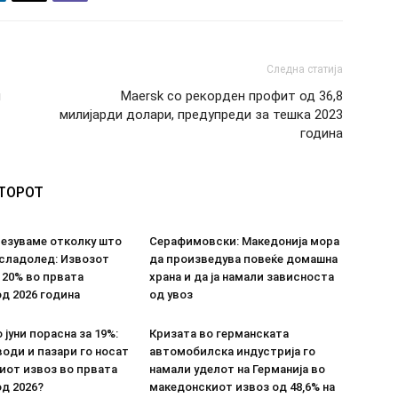
Следна статија
и
Maersk со рекорден профит од 36,8
милијарди долари, предупреди за тешка 2023
година
ВТОРОТ
везуваме отколку што
Серафимовски: Македонија мора
 сладолед: Извозот
да произведува повеќе домашна
 20% во првата
храна и да ја намали зависноста
д 2026 година
од увоз
 јуни порасна за 19%:
Кризата во германската
оди и пазари го носат
автомобилска индустрија го
иот извоз во првата
намали уделот на Германија во
д 2026?
македонскиот извоз од 48,6% на