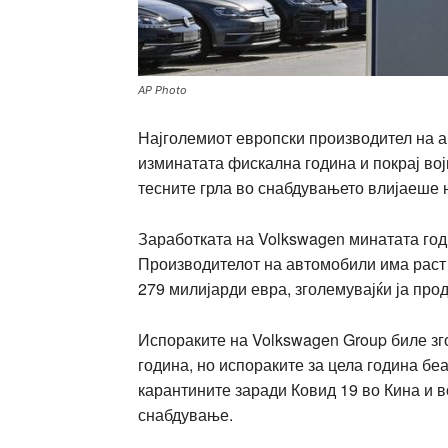
AP Photo
Најголемиот европски производител на а
изминатата фискална година и покрај вој
тесните грла во снабдувањето влијаеше н
Заработката на Volkswagen минатата годи
Производителот на автомобили има раст 
279 милијарди евра, зголемувајќи ја про
Испораките на Volkswagen Group биле зг
година, но испораките за цела година беа
карантините заради Ковид 19 во Кина и в
снабдување.