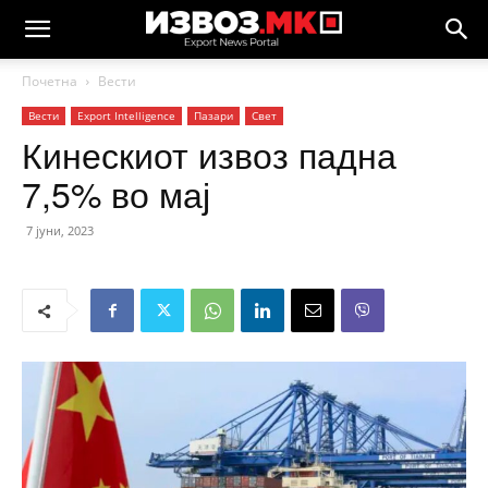
Почетна
Вести
Вести
Еxport Intelligence
Пазари
Свет
Кинескиот извоз падна
7,5% во мај
7 јуни, 2023