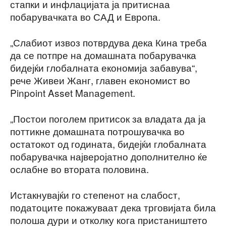
стапки и инфлацијата ја притиснаа
побарувачката во САД и Европа.
„Слабиот извоз потврдува дека Кина треба
да се потпре на домашната побарувачка
бидејќи глобалната економија забавува“,
рече Живеи Жанг, главен економист во
Pinpoint Asset Management.
„Постои поголем притисок за владата да ја
поттикне домашната потрошувачка во
остатокот од годината, бидејќи глобалната
побарувачка најверојатно дополнително ќе
ослабне во втората половина.
Истакнувајќи го степенот на слабост,
податоците покажуваат дека трговијата била
полоша дури и отколку кога пристаништето