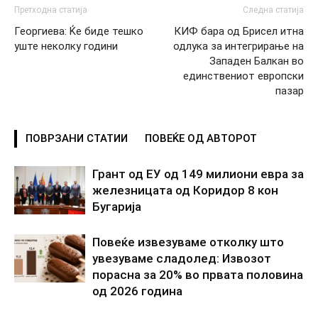
Претходна статија
Следна статија
Георгиева: Ќе биде тешко
КИФ бара од Брисел итна
уште неколку години
одлука за интегрирање на
Западен Балкан во
единствениот европски
пазар
ПОВРЗАНИ СТАТИИ
ПОВЕЌЕ ОД АВТОРОТ
Грант од ЕУ од 149 милиони евра за
железницата од Коридор 8 кон
Бугарија
Повеќе извезуваме отколку што
увезуваме сладолед: Извозот
порасна за 20% во првата половина
од 2026 година