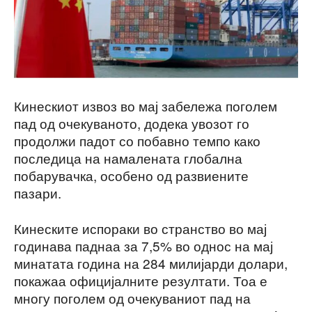
Кинескиот извоз во мај забележа поголем
пад од очекуваното, додека увозот го
продолжи падот со побавно темпо како
последица на намалената глобална
побарувачка, особено од развиените
пазари.
Кинеските испораки во странство во мај
годинава паднаа за 7,5% во однос на мај
минатата година на 284 милијарди долари,
покажаа официјалните резултати. Тоа е
многу поголем од очекуваниот пад на