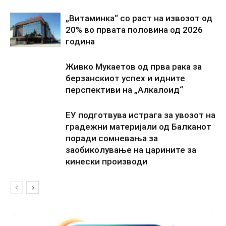
„Витаминка“ со раст на извозот од
20% во првата половина од 2026
година
Живко Мукаетов од прва рака за
берзанскиот успех и идните
перспективи на „Алкалоид“
ЕУ подготвува истрага за увозот на
градежни материјали од Балканот
поради сомневања за
заобиколување на царините за
кинески производи