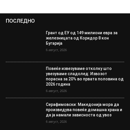
ПОСЛЕДНО
Грант од ЕУ од 149 милиони евра за
железницата од Коридор 8 кон
Бугарија
6 август, 2026
Повеќе извезуваме отколку што
увезуваме сладолед: Извозот
порасна за 20% во првата половина од
2026 година
6 август, 2026
Серафимовски: Македонија мора да
произведува повеќе домашна храна и
да ја намали зависноста од увоз
6 август, 2026