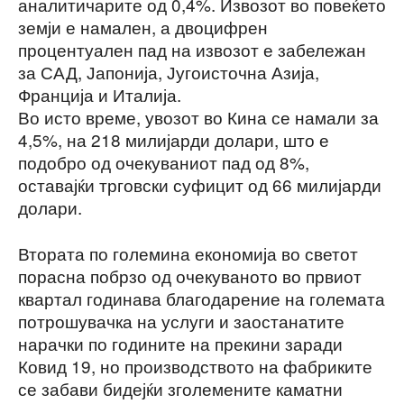
аналитичарите од 0,4%. Извозот во повеќето
земји е намален, а двоцифрен
процентуален пад на извозот е забележан
за САД, Јапонија, Југоисточна Азија,
Франција и Италија.
Во исто време, увозот во Кина се намали за
4,5%, на 218 милијарди долари, што е
подобро од очекуваниот пад од 8%,
оставајќи трговски суфицит од 66 милијарди
долари.
Втората по големина економија во светот
порасна побрзо од очекуваното во првиот
квартал годинава благодарение на големата
потрошувачка на услуги и заостанатите
нарачки по годините на прекини заради
Ковид 19, но производството на фабриките
се забави бидејќи зголемените каматни