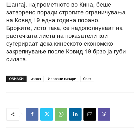
Шангај, најпрометното во Кина, беше
затворено поради строгите ограничувања
на Ковид 19 една година порано.
Бројките, исто така, се надополнуваат на
растечката листа на показатели кои
сугерираат дека кинеското економско
закрепнување после Ковид 19 брзо ја губи
силата.
ОЗНАКИ
извоз
Извозни пазари
Свет