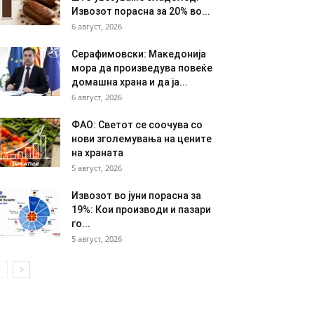
Извозот порасна за 20% во...
6 август, 2026
Серафимовски: Македонија
мора да произведува повеќе
домашна храна и да ја...
6 август, 2026
ФАО: Светот се соочува со
нови зголемувања на цените
на храната
5 август, 2026
Извозот во јуни порасна за
19%: Кои производи и пазари
го...
5 август, 2026