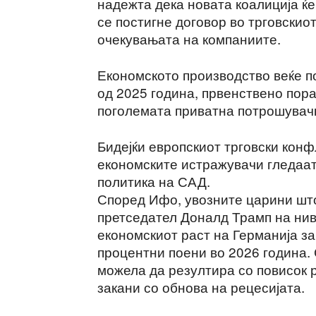
надежта дека новата коалиција ќе
се постигне договор во трговскио
очекувањата на компаниите.
Економското производство веќе по
од 2025 година, првенствено пора
поголемата приватна потрошувачк
Бидејќи европскиот трговски конф
економските истражувачи гледаат
политика на САД.
Според Ифо, увозните царини што
претседател Доналд Трамп на нив
економскиот раст на Германија за
процентни поени во 2026 година. 
можела да резултира со повисок р
закани со обнова на рецесијата.