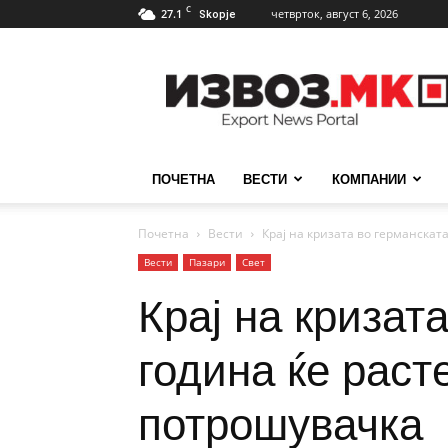
C
27.1
четврток, август 6, 2026
Skopje
ИзвозМК
ПОЧЕТНА
ВЕСТИ
КОМПАНИИ
Почетна
Вести
Крај на кризата во германската
Вести
Пазари
Свет
Крај на кризат
година ќе раст
потрошувачка