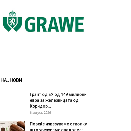
НАЈНОВИ
Грант од ЕУ од 149 милиони
евра за железницата од
Коридор...
6 август, 2026
Повеќе извезуваме отколку
што увезуваме сладолед: