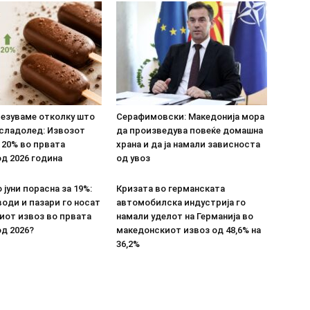
везуваме отколку што
Серафимовски: Македонија мора
 сладолед: Извозот
да произведува повеќе домашна
 20% во првата
храна и да ја намали зависноста
д 2026 година
од увоз
 јуни порасна за 19%:
Кризата во германската
оди и пазари го носат
автомобилска индустрија го
иот извоз во првата
намали уделот на Германија во
д 2026?
македонскиот извоз од 48,6% на
36,2%