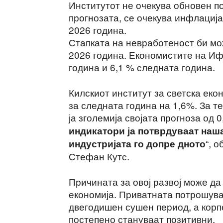
Институтот не очекува обновен п
прогнозата, се очекува инфлација
2026 година.
Стапката на невработеност би мо
2026 година. Економистите на Иф
година и 6,1 % следната година.
Килскиот институт за светска екон
за следната година на 1,6%. За те
ја зголемија својата прогноза од 0
индикатори ја потврдуваат наша
“, 
индустријата го допре дното
Стефан Кутс.
Причината за овој развој може да
економија. Приватната потрошува
двегодишен сушен период, а корп
постепено стануваат позитивни.