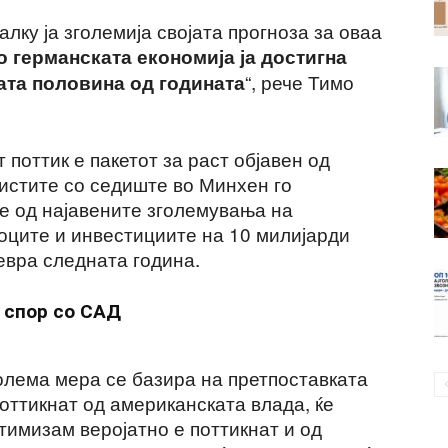
лку ја зголемија својата прогноза за оваа
о германската економија ја достигна
“, рече Тимо
ката половина од годината
 поттик е пакетот за раст објавен од
истите со седиште во Минхен го
е од најавените зголемувања на
ците и инвестициите на 10 милијарди
евра следната година.
 спор со САД
олема мера се базира на претпоставката
поттикнат од американската влада, ќе
тимизам веројатно е поттикнат и од