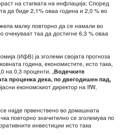
ораст на стапката на инфлација: Според
та да биде 2,1% оваа година и 2,0 % во
жела малку повторно да се намали во
о очекуваат таа да достигне 6,3 % оваа
омија (ИфВ) ја зголеми својата прогноза
ковната година, економистите, исто така,
,0 на 0,3 проценти. „
Водечките
та проценка дека, по двегодишен пад,
објасни економскиот директор на IfW,
 се најде првенствено во домашната
чка повторно значително се зголемува по
оративните инвестиции исто така