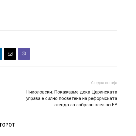
Следна статија
Николовски: Покажавме дека Царинската
управа е силно посветена на реформската
агенда за забрзан влез во ЕУ
ВТОРОТ