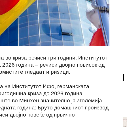
а во криза речиси три години. Институтот
а 2026 година – речиси двојно повисок од
омистите гледаат и ризици.
а на Институтот Ифо, германската
тригодишна криза до 2026 година.
ште во Минхен значително ја зголемија
ледната година: Бруто домашниот производ
иси двојно повеќе од првично