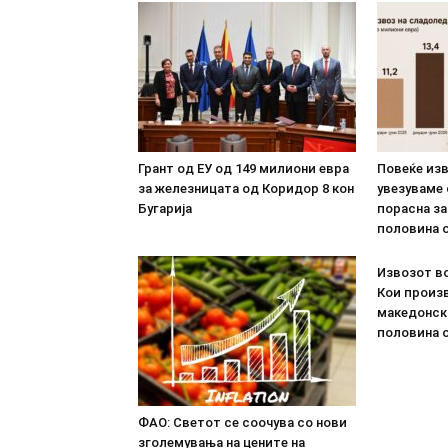
Грант од ЕУ од 149 милиони евра
Повеќе из
за железницата од Коридор 8 кон
увезуваме
Бугарија
порасна за
половина о
Извозот во
Кои произв
македонск
половина о
ФАО: Светот се соочува со нови
зголемувања на цените на