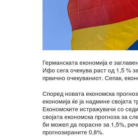
Германската економија е заглавен
Ифо сега очекува раст од 1,5 % з
првично очекуваниот. Сепак, екон
Според новата економска прогноз
економија ќе ја надмине својата 
Економските истражувачи со седи
својата економска прогноза за с
би можел да порасне за 1,5%, реч
прогнозираните 0,8%.