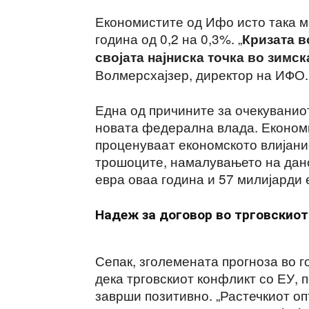
Економистите од Ифо исто така ма
година од 0,2 на 0,3%. „
Кризата в
својата најниска точка во зимс
Волмерсхајзер, директор на ИФО.
Една од причините за очекуваниот
новата федерална влада. Економ
проценуваат економското влијани
трошоците, намалувањето на дано
евра оваа година и 57 милијарди 
Надеж за договор во трговскиот
Сепак, зголемената прогноза во г
дека трговскиот конфликт со ЕУ, 
заврши позитивно. „Растечкиот оп