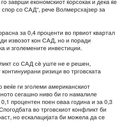
 го заврши економскиот ќорсокак и дека ќе
т спор со САД“, рече Волмерсхајзер за
расна за 0,4 проценти во првиот квартал
ди извозот кон САД, но и поради
а и зголемените инвестиции.
ликт со САД сè уште не е решен,
 континуирани ризици во трговската
 веќе ги зголеми американскиот
ното сегашно ниво би го намалиле
 0,1 процентен поен оваа година и за 0,3
Спогодбата во трговскиот конфликт би
аст, но ескалацијата би можела да се