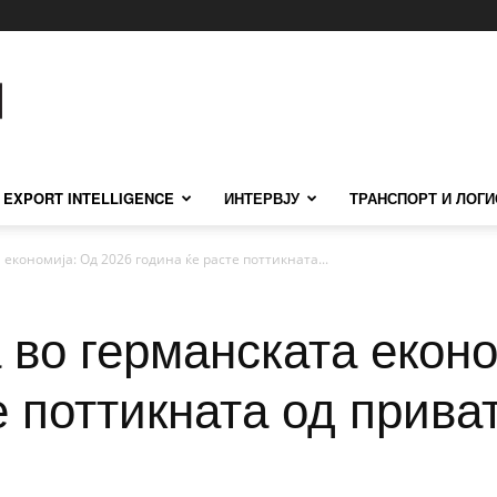
EXPORT INTELLIGENCE
ИНТЕРВЈУ
ТРАНСПОРТ И ЛОГИ
 економија: Од 2026 година ќе расте поттикната...
а во германската екон
е поттикната од прива