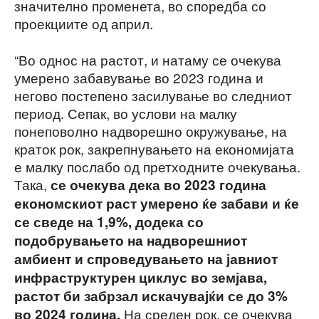
значително променета, во споредба со
проекциите од април.
“Во однос на растот, и натаму се очекува
умерено забавување во 2023 година и
негово постепено засилување во следниот
период. Сепак, во услови на малку
понеповолно надворешно окружување, на
краток рок, закрепнувањето на економијата
е малку послабо од претходните очекувања.
Така,
се очекува дека во 2023 година
економскиот раст умерено ќе забави и ќе
се сведе на 1,9%, додека со
подобрувањето на надворешниот
амбиент и спроведувањето на јавниот
инфраструктурен циклус во земјава,
растот би забрзал искачувајќи се до 3%
На среден рок, се очекува
во 2024 година.