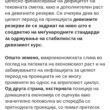
целосно финансирање на дефицитот на
тековната сметка, како и дополнителен раст
на девизните резерви. Се очекува дека во
целиот период на проекцијата
девизните
резерви ќе се задржат на ниво што е
соодветно на меѓународните стандарди
за одржување на стабилноста на
девизниот курс.
макроекономската слика во
Општо земено,
поглед на патеката на економскиот раст и на
забавувањето на инфлацијата за целиот
период на проекциите не се многу
променети во однос на априлскиот циклус.
позиција на
Од друга страна, екстерната
домашната економија се оценува како
значително поповолна во споредба со
претходната проекција, со помал притисок