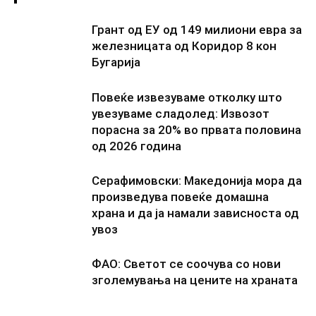
Грант од ЕУ од 149 милиони евра за
железницата од Коридор 8 кон
Бугарија
Повеќе извезуваме отколку што
увезуваме сладолед: Извозот
порасна за 20% во првата половина
од 2026 година
Серафимовски: Македонија мора да
произведува повеќе домашна
храна и да ја намали зависноста од
увоз
ФАО: Светот се соочува со нови
зголемувања на цените на храната