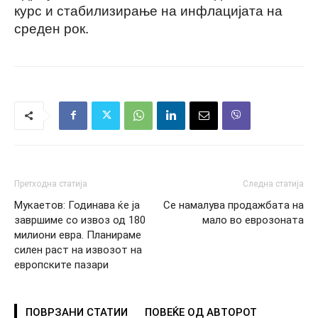
курс и стабилизирање на инфлацијата на
среден рок.
Претходна статија
Следна статија
Мукаетов: Годинава ќе ја
Се намалува продажбата на
завршиме со извоз од 180
мало во еврозоната
милиони евра. Планираме
силен раст на извозот на
европските пазари
ПОВРЗАНИ СТАТИИ
ПОВЕЌЕ ОД АВТОРОТ