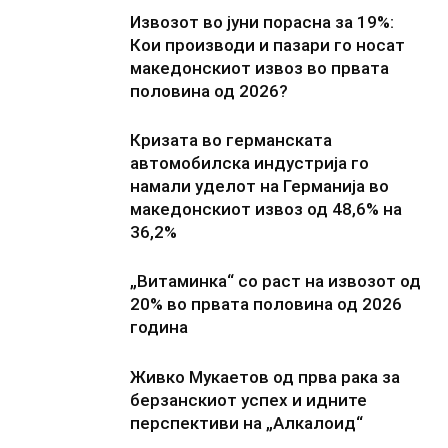
Извозот во јуни порасна за 19%:
Кои производи и пазари го носат
македонскиот извоз во првата
половина од 2026?
Кризата во германската
автомобилска индустрија го
намали уделот на Германија во
македонскиот извоз од 48,6% на
36,2%
„Витаминка“ со раст на извозот од
20% во првата половина од 2026
година
Живко Мукаетов од прва рака за
берзанскиот успех и идните
перспективи на „Алкалоид“