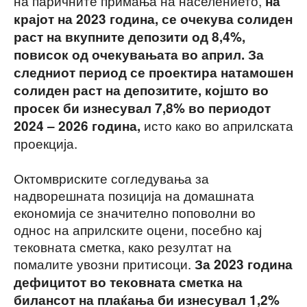
на паричните примања на населението,
на
крајот на 2023 година, се очекува солиден
раст на вкупните депозити од 8,4%,
повисок од очекувањата во април. За
следниот период се проектира натамошен
солиден раст на депозитите, којшто во
просек би изнесувал 7,8% во периодот
исто како во априлската
2024 ‒ 2026 година,
проекција.
Октомвриските согледувања за
надворешната позиција на домашната
економија се значително поповолни во
однос на априлските оцени, посебно кај
тековната сметка, како резултат на
помалите увозни притисоци.
За 2023 година
дефицитот во тековната сметка на
билансот на плаќања би изнесувал 1,2%