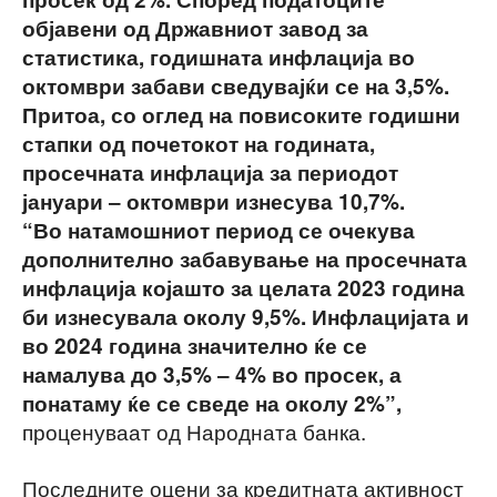
објавени од Државниот завод за
статистика, годишната инфлација во
октомври забави сведувајќи се на 3,5%.
Притоа, со оглед на повисоките годишни
стапки од почетокот на годината,
просечната инфлација за периодот
јануари ‒ октомври изнесува 10,7%.
“
Во натамошниот период се очекува
дополнително забавување на просечната
инфлација којашто за целата 2023 година
би изнесувала околу 9,5%. Инфлацијата и
во 2024 година значително ќе се
намалува до 3,5% ‒ 4% во просек, а
понатаму ќе се сведе на околу 2%
”
,
проценуваат од Народната банка.
Последните оцени за кредитната активност