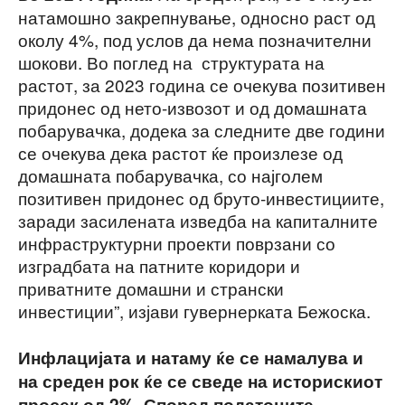
натамошно закрепнување, односно раст од
околу 4%, под услов да нема позначителни
шокови. Во поглед на структурата на
растот, за 2023 година се очекува позитивен
придонес од нето-извозот и од домашната
побарувачка, додека за следните две години
се очекува дека растот ќе произлезе од
домашната побарувачка, со најголем
позитивен придонес од бруто-инвестициите,
заради засилената изведба на капиталните
инфраструктурни проекти поврзани со
изградбата на патните коридори и
приватните домашни и странски
инвестиции”, изјави гувернерката Бежоска.
Инфлацијата и натаму ќе се намалува и
на среден рок ќе се сведе на историскиот
просек од 2%. Според податоците