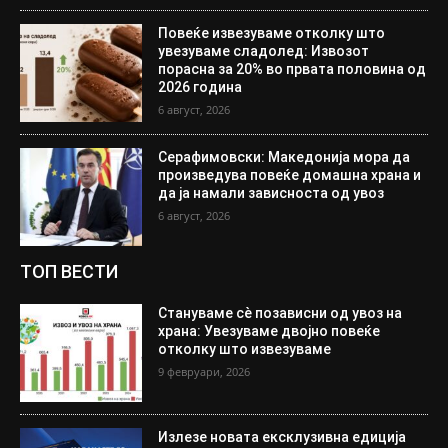
Повеќе извезуваме отколку што
увезуваме сладолед: Извозот
порасна за 20% во првата половина од
2026 година
6 август, 2026
Серафимовски: Македонија мора да
произведува повеќе домашна храна и
да ја намали зависноста од увоз
6 август, 2026
ТОП ВЕСТИ
Стануваме сè позависни од увоз на
храна: Увезуваме двојно повеќе
отколку што извезуваме
9 февруари, 2026
Излезе новата ексклузивна едиција