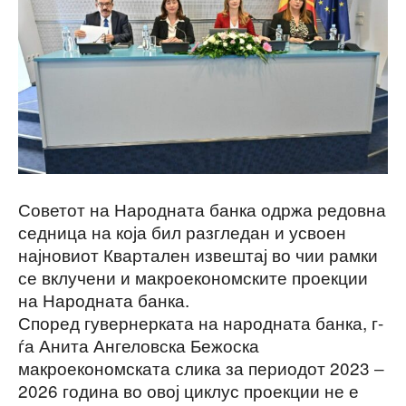
Советот на Народната банка одржа редовна
седница на која бил разгледан и усвоен
најновиот Квартален извештај во чии рамки
се вклучени и макроекономските проекции
на Народната банка.
Според гувернерката на народната банка, г-
ѓа Анита Ангеловска Бежоска
макроекономската слика за периодот 2023 ‒
2026 година во овој циклус проекции не е