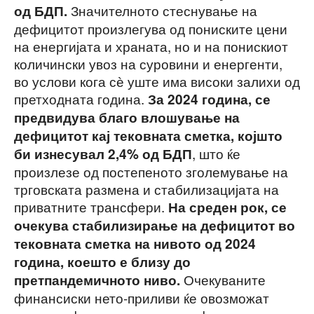
Значителното стеснување на
од БДП.
дефицитот произлегува од пониските цени
на енергијата и храната, но и на понискиот
количински увоз на суровини и енергенти,
во услови кога сѐ уште има високи залихи од
претходната година.
За 2024 година, се
предвидува благо влошување на
дефицитот кај тековната сметка, којшто
, што ќе
би изнесувал 2,4% од БДП
произлезе од постепеното зголемување на
трговската размена и стабилизацијата на
приватните трансфери.
На среден рок, се
очекува стабилизирање на дефицитот во
тековната сметка на нивото од 2024
година, коешто е близу до
Очекуваните
претпандемичното ниво.
финансиски нето-приливи ќе овозможат