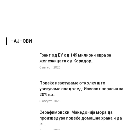
НАЈНОВИ
Грант од ЕУ од 149 милиони евра за
железницата од Коридор...
6 август, 2026
Повеќе извезуваме отколку што
увезуваме сладолед: Извозот порасна за
20% во...
6 август, 2026
Серафимовски: Македонија мора да
произведува повеќе домашна храна и да
ја...