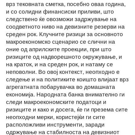
врз тековната сметка, посебно оваа година,
и со солидни финансиски приливи, што
следствено ќе овозможи задржување на
соодветното ниво на девизните резерви на
среден рок. Клучните ризици за основното
макроекономско сценарио се слични на
оние од априлските проекции, при што
ризиците од надворешното окружување, и
на краток, и на среден рок, и натаму се
неповолни. Во овој контекст, неопходно е
следење и на политиките коишто влијаат врз
агрегатната побарувачка во домашната
економија. Народната банка внимателно ги
следи макроекономските податоци и
ризиците и како и досега, ќе ги презема сите
неопходни мерки, користејќи ги сите
расположливи инструменти, заради
одржување на стабилноста на девизниот