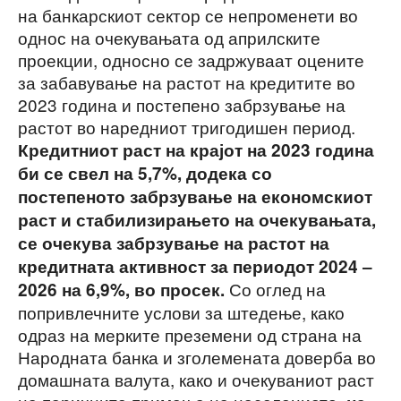
на банкарскиот сектор се непроменети во
однос на очекувањата од априлските
проекции, односно се задржуваат оцените
за забавување на растот на кредитите во
2023 година и постепено забрзување на
растот во наредниот тригодишен период.
Кредитниот раст на крајот на 2023 година
би се свел на 5,7%, додека со
постепеното забрзување на економскиот
раст и стабилизирањето на очекувањата,
се очекува забрзување на растот на
кредитната активност за периодот 2024 ‒
Со оглед на
2026 на 6,9%, во просек.
попривлечните услови за штедење, како
одраз на мерките преземени од страна на
Народната банка и зголемената доверба во
домашната валута, како и очекуваниот раст