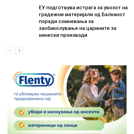
ЕУ подготвува истрага за увозот на
градежни материјали од Балканот
поради сомневања за
заобиколување на царините за
кинески производи