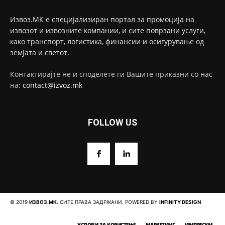
Извоз.МК е специјализиран портал за промоција на
извозот и извозните компании, и сите поврзани услуги,
како транспорт, логистика, финансии и осигурување од
земјата и светот.
Контактирајте не и споделете ги Вашите приказни со нас
на:
contact@izvoz.mk
FOLLOW US
© 2019
ИЗВОЗ.МК
. СИТЕ ПРАВА ЗАДРЖАНИ. POWERED BY
INFINITY DESIGN
УСЛОВИ ЗА КОРИСТЕЊЕ
МАРКЕТИНГ
ИМПРЕСУМ