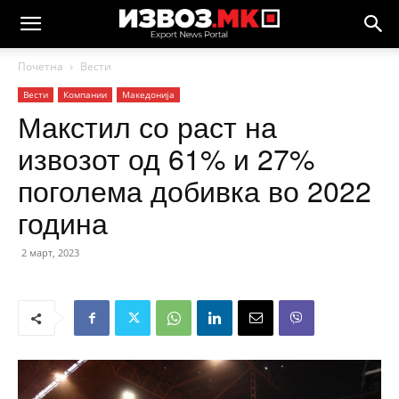
Почетна
Вести
Вести
Компании
Македонија
Макстил со раст на
извозот од 61% и 27%
поголема добивка во 2022
година
2 март, 2023