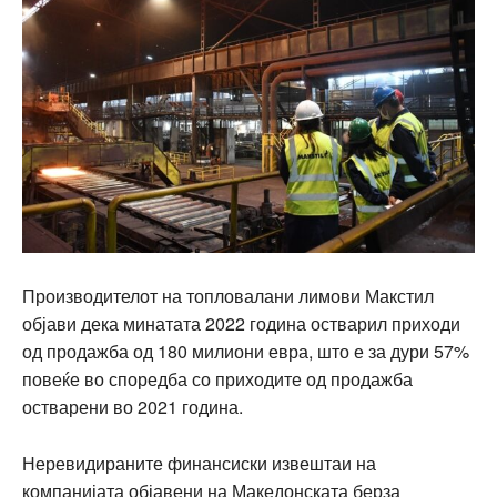
Производителот на топловалани лимови Макстил
објави дека минатата 2022 година остварил приходи
од продажба од 180 милиони евра, што е за дури 57%
повеќе во споредба со приходите од продажба
остварени во 2021 година.
Неревидираните финансиски извештаи на
компанијата објавени на Македонската берза