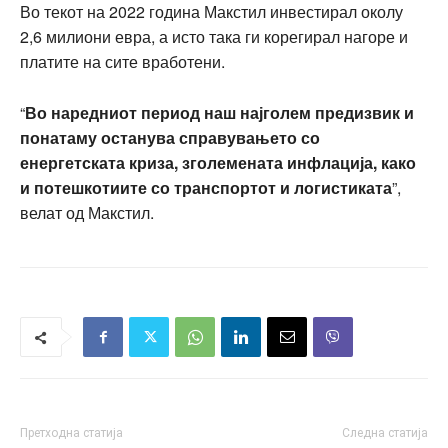
Во текот на 2022 година Макстил инвестирал околу
2,6 милиони евра, а исто така ги корегирал нагоре и
платите на сите вработени.
“
Во наредниот период наш најголем предизвик и
понатаму останува справувањето со
енергетската криза, зголемената инфлација, како
и потешкотиите со транспортот и логистиката
”,
велат од Макстил.
Претходна статија
Следна статија