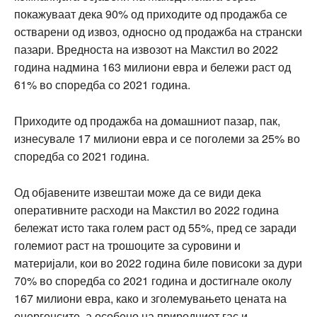
покажуваат дека 90% од приходите од продажба се
остварени од извоз, односно од продажба на странски
пазари. Вредноста на извозот на Макстил во 2022
година надмина 163 милиони евра и бележи раст од
61% во споредба со 2021 година.
Приходите од продажба на домашниот пазар, пак,
изнесувале 17 милиони евра и се поголеми за 25% во
споредба со 2021 година.
Од објавените извештаи може да се види дека
оперативните расходи на Макстил во 2022 година
бележат исто така голем раст од 55%, пред се заради
големиот раст на трошоците за суровини и
материјали, кои во 2022 година биле повисоки за дури
70% во споредба со 2021 година и достигнале околу
167 милиони евра, како и зголемувањето цената на
енергенсите, а особено на природниот гас и