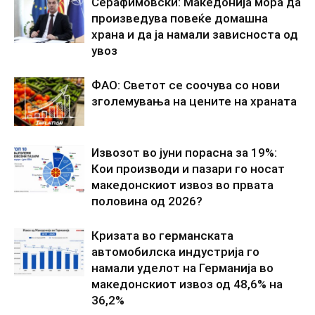
Серафимовски: Македонија мора да
произведува повеќе домашна
храна и да ја намали зависноста од
увоз
ФАО: Светот се соочува со нови
зголемувања на цените на храната
Извозот во јуни порасна за 19%:
Кои производи и пазари го носат
македонскиот извоз во првата
половина од 2026?
Кризата во германската
автомобилска индустрија го
намали уделот на Германија во
македонскиот извоз од 48,6% на
36,2%