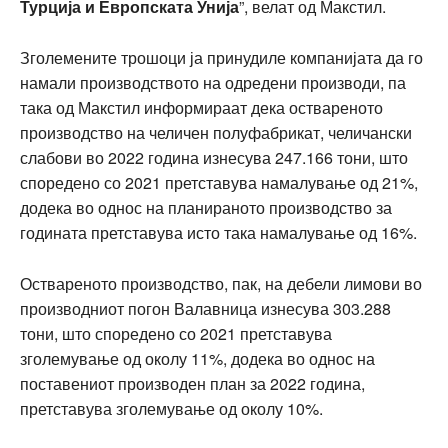
Турција и Европската Унија
”, велат од Макстил.
Зголемените трошоци ја принудиле компанијата да го
намали производството на одредени производи, па
така од Макстил информираат дека оствареното
производство на челичен полуфабрикат, челичански
слабови во 2022 година изнесува 247.166 тони, што
споредено со 2021 претставува намалување од 21%,
додека во однос на планираното производство за
годината претставува исто така намалување од 16%.
Оствареното производство, пак, на дебели лимови во
производниот погон Валавница изнесува 303.288
тони, што споредено со 2021 претставува
зголемување од околу 11%, додека во однос на
поставениот производен план за 2022 година,
претставува зголемување од околу 10%.