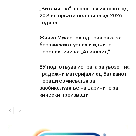
„Витаминка“ со раст на извозот од
20% во првата половина од 2026
година
Живко Мукаетов од прва рака за
берзанскиот успех и идните
перспективи на „Алкалоид“
ЕУ подготвува истрага за увозот на
градежни материјали од Балканот
поради сомневања за
заобиколување на царините за
кинески производи