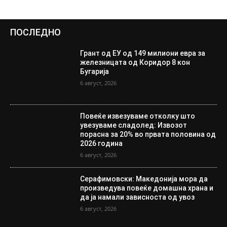
ПОСЛЕДНО
Грант од ЕУ од 149 милиони евра за
железницата од Коридор 8 кон
Бугарија
6 август, 2026
Повеќе извезуваме отколку што
увезуваме сладолед: Извозот
порасна за 20% во првата половина од
2026 година
6 август, 2026
Серафимовски: Македонија мора да
произведува повеќе домашна храна и
да ја намали зависноста од увоз
6 август, 2026