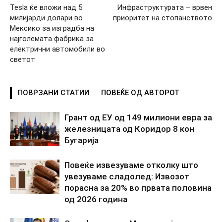
Tesla ќе вложи над 5
Инфраструктурата – врвен
милијарди долари во
приоритет на стопанството
Мексико за изградба на
најголемата фабрика за
електрични автомобили во
светот
ПОВРЗАНИ СТАТИИ
ПОВЕЌЕ ОД АВТОРОТ
Грант од ЕУ од 149 милиони евра за
железницата од Коридор 8 кон
Бугарија
Повеќе извезуваме отколку што
увезуваме сладолед: Извозот
порасна за 20% во првата половина
од 2026 година