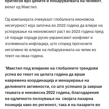
притисок врз цените и побарувачката на челикот
,
велат од Макстил.
Од компанијата очекуваат глобалната економска
несигурност која започна во 2022 година да влијае на
успорување на економскиот раст во 2023 година пред
сѐ поради поради руско-украинскиот конфликт и
зголемената инфлација, што според прогнозите
негативно ќе влијае на побарувачката на челик во
текот на оваа година.
“
Макстил под влијание на глобалните трендови
успеа во текот на целата година да врши
навремена координација и менаџирање на
деловните активности, со што успешно ја заврши
тешката и неизвесна 2022 година, благодарение
на одличното ползување на својата пазарна
позиција како во регионот, така и на пазарите во