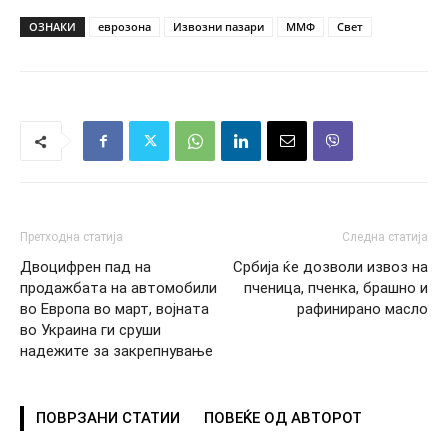
ОЗНАКИ
еврозона
Извозни пазари
ММФ
Свет
Претходна статија
Следна статија
Двоцифрен пад на
Србија ќе дозволи извоз на
продажбата на автомобили
пченица, пченка, брашно и
во Европа во март, војната
рафинирано масло
во Украина ги сруши
надежите за закрепнување
ПОВРЗАНИ СТАТИИ
ПОВЕЌЕ ОД АВТОРОТ