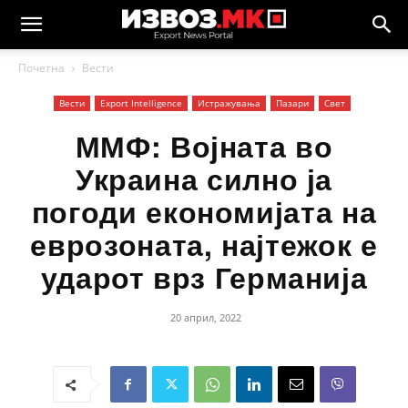
Почетна
Вести
Вести
Еxport Intelligence
Истражувања
Пазари
Свет
ММФ: Војната во
Украина силно ја
погоди економијата на
еврозоната, најтежок е
ударот врз Германија
20 април, 2022