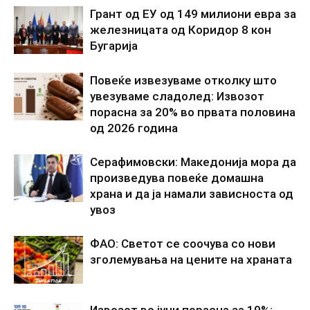
Грант од ЕУ од 149 милиони евра за
железницата од Коридор 8 кон
Бугарија
Повеќе извезуваме отколку што
увезуваме сладолед: Извозот
порасна за 20% во првата половина
од 2026 година
Серафимовски: Македонија мора да
произведува повеќе домашна
храна и да ја намали зависноста од
увоз
ФАО: Светот се соочува со нови
зголемувања на цените на храната