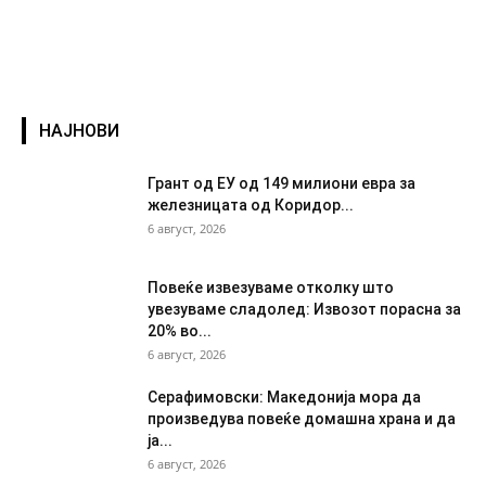
НАЈНОВИ
Грант од ЕУ од 149 милиони евра за
железницата од Коридор...
6 август, 2026
Повеќе извезуваме отколку што
увезуваме сладолед: Извозот порасна за
20% во...
6 август, 2026
Серафимовски: Македонија мора да
произведува повеќе домашна храна и да
ја...
6 август, 2026