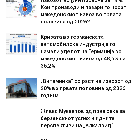
Извозот во јуни порасна за 19%:
Кои производи и пазари го носат
македонскиот извоз во првата
половина од 2026?
Кризата во германската
автомобилска индустрија го
намали уделот на Германија во
македонскиот извоз од 48,6% на
36,2%
„Витаминка“ со раст на извозот од
20% во првата половина од 2026
година
Живко Мукаетов од прва рака за
берзанскиот успех и идните
перспективи на „Алкалоид“