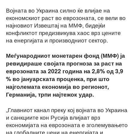
Војната во Украина силно ќе влијае на
економскиот раст во еврозоната, се вели во
најновиот Извештај на ММФ, бидејќи
конфликтот предизвикува хаос врз цените
на енергијата и производниот сектор.
Меѓународниот монетарен фонд (ММФ) ја
ревидираше својата прогноза за раст на
еврозоната за 2022 година на 2,8% од 3,9
% во јануарската проценка, при што
најголемата економија во регионот,
Германија, трпи најтежок удар.
„Главниот канал преку кој војната во Украина
и санкциите кон Русија влијаат врз
економијата на еврозоната е зголемувањето
на глобалните цени на енергијата и