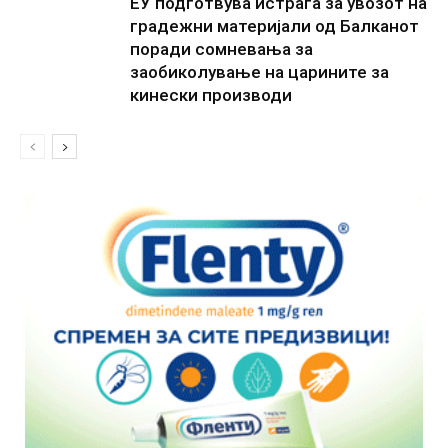
ЕУ подготвува истрага за увозот на
градежни материјали од Балканот
поради сомневања за
заобиколување на царините за
кинески производи