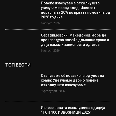
Повеќе извезуваме отколку што
увезуваме сладолед: Извозот
порасна за 20% во првата половина од
2026 година
6 август, 2026
Серафимовски: Македонија мора да
произведува повеќе домашна храна и
да ја намали зависноста од увоз
6 август, 2026
ТОП ВЕСТИ
Стануваме сè позависни од увоз на
храна: Увезуваме двојно повеќе
отколку што извезуваме
9 февруари, 2026
Излезе новата ексклузивна едиција
“ТОП 100 ИЗВОЗНИЦИ 2025”