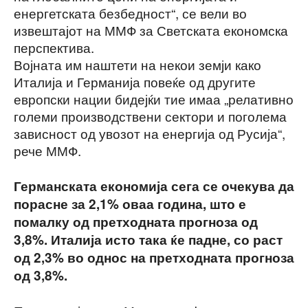
енергетската безбедност“, се вели во
извештајот на ММФ за Светската економска
перспектива.
Војната им наштети на некои земји како
Италија и Германија повеќе од другите
европски нации бидејќи тие имаа „релативно
големи производствени сектори и поголема
зависност од увозот на енергија од Русија“,
рече ММФ.
Германската економија сега се очекува да
порасне за 2,1% оваа година, што е
помалку од претходната прогноза од
3,8%. Италија исто така ќе падне, со раст
од 2,3% во однос на претходната прогноза
од 3,8%.