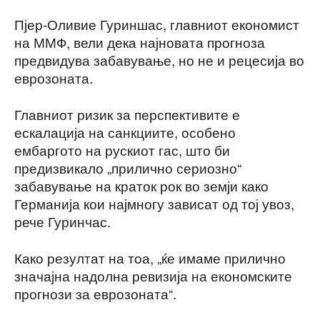
Пјер-Оливие Гуриншас, главниот економист
на ММФ, вели дека најновата прогноза
предвидува забавување, но не и рецесија во
еврозоната.
Главниот ризик за перспективите е
ескалација на санкциите, особено
ембаргото на рускиот гас, што би
предизвикало „прилично сериозно“
забавување на краток рок во земји како
Германија кои најмногу зависат од тој увоз,
рече Гуринчас.
Како резултат на тоа, „ќе имаме прилично
значајна надолна ревизија на економските
прогнози за еврозоната“.