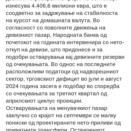
изнесува 4.406,6 милиони евра, што е
соодветно за задржување на стабилноста
на курсот на домашната валута. Во
согласност со поволните движења на
девизниот пазар, Народната банка од
почетокот на годината интервенира со нето-
откуп на девизи, што придонесе и за
подобри остварувања кај девизните резерви
од очекувањата. Во однос на последните
расположливи податоци од надворешниот
сектор, трговскиот дефицит во јули и август
2024 година засега е подобар во споредба
со очекувањата за третиот квартал од
априлскиот циклус проекции.
Остварувањата на менувачкиот пазар
заклучно со крајот на септември се малку
пониски од проектираните нето-приливи од
приватните трансфери. Остварениот