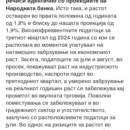
речиси идентично со проекциите на
Исто така, и растот
Народната банка.
остварен во првата половина од годината
од 1,8% е блиску до нашата проекција од
1,9%. Високофреквентните податоци за
третиот квартал од 2024 година со кои се
располага во моментов упатуваат на
натамошно забрзување на економскиот
раст. Засега, податоците за јули и август, во
просек, покажуваат раст на индустриското
производство, наспроти падот во
претходниот квартал, а умерено забрзување
на реалниот годишен раст се забележува кај
прометот во вкупната трговија. Поволни
поместувања се забележуваат и во
градежниот сектор и угостителството,
заклучно со расположливите податоци за
јули. Во однос на ризиците за растот во