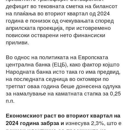
дефицит во тековната сметка на билансот
на плаќања во вториот квартал од 2024
година е понизок од очекувањата според
априлската проекција, при истовремено
повисоки остварени нето финансиски
приливи.
Во однос на политиката на Европската
централна банка (ЕЦБ), како фактор којшто
Народната банка исто така го има предвид,
на последната седница во октомври по
третпат оваа година беше донесена одлука
за намалување на каматната стапка за 0,25
п.п.
Економскиот раст во вториот квартал на
изнесува 2,3%, што е
2024 година забрза и