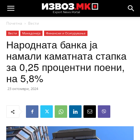
Почетна
Вести
Вести
Македонија
Финансии и Осигурување
Народната банка ја
намали каматната стапка
за 0,25 процентни поени,
на 5,8%
23 октомври, 2024