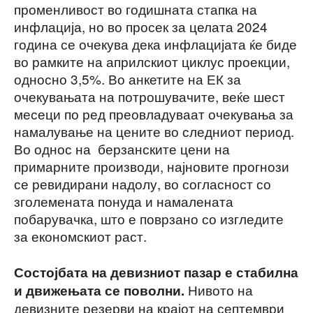
променливост во годишната стапка на
инфлација, но во просек за целата 2024
година се очекува дека инфлацијата ќе биде
во рамките на априлскиот циклус проекции,
односно 3,5%. Во анкетите на ЕК за
очекувањата на потрошувачите, веќе шест
месеци по ред преовладуваат очекувања за
намалување на цените во следниот период.
Во однос на берзанските цени на
примарните производи, најновите прогнози
се ревидирани надолу, во согласност со
зголемената понуда и намалената
побарувачка, што е поврзано со изгледите
за економскиот раст.
Состојбата на девизниот пазар е стабилна
Нивото на
и движењата се поволни.
девизните резерви на крајот на септември