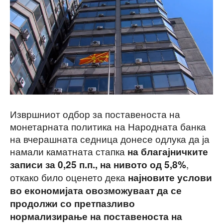
Извршниот одбор за поставеноста на
монетарната политика на Народната банка
на вчерашната седница донесе одлука да ја
намали каматната стапка
на благајничките
,
записи за 0,25 п.п., на нивото од 5,8%
откако било оценето дека
најновите услови
во економијата овозможуваат да се
продолжи со претпазливо
нормализирање на поставеноста на