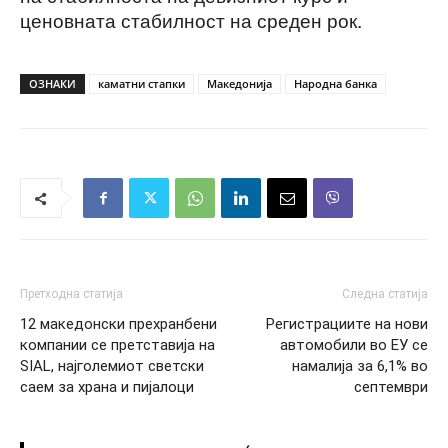
ценовната стабилност на среден рок.
ОЗНАКИ
каматни стапки
Македонија
Народна банка
Претходна статија
Следна статија
12 македонски прехранбени
Регистрациите на нови
компании се претставија на
автомобили во ЕУ се
SIAL, најголемиот светски
намалија за 6,1% во
саем за храна и пијалоци
септември