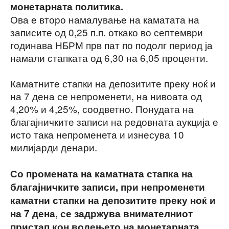
монетарната политика.
Ова е второ намалување на каматата на
записите од 0,25 п.п. откако во септември
годинава НБРМ прв пат по подолг период ја
намали стапката од 6,30 на 6,05 проценти.
Каматните стапки на депозитите преку ноќ и
на 7 дена се непроменети, на нивоата од
4,20% и 4,25%, соодветно. Понудата на
благајничките записи на редовната аукција е
исто така непроменета и изнесува 10
милијарди денари.
Со промената на каматната стапка на
благајничките записи, при непроменети
каматни стапки на депозитите преку ноќ и
на 7 дена, се задржува внимателниот
пристап кон водењето на монетарната