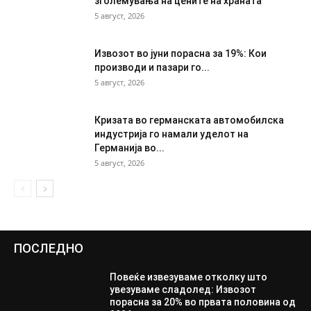
зголемувања на цените на храната
5 август, 2026
Извозот во јуни порасна за 19%: Кои
производи и пазари го...
5 август, 2026
Кризата во германската автомобилска
индустрија го намали уделот на
Германија во...
5 август, 2026
ПОСЛЕДНО
Повеќе извезуваме отколку што
увезуваме сладолед: Извозот
порасна за 20% во првата половина од