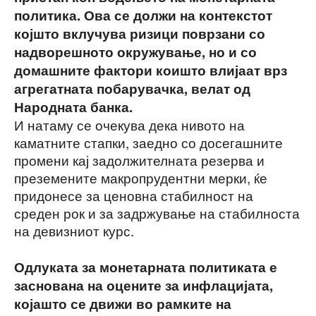
политика. Ова се должи на контекстот
којшто вклучува ризици поврзани со
надворешното окружување, но и со
домашните фактори коишто влијаат врз
агрегатната побарувачка, велат од
Народната банка.
И натаму се очекува дека нивото на
каматните стапки, заедно со досегашните
промени кај задолжителната резерва и
преземените макропрудентни мерки, ќе
придонесе за ценовна стабилност на
среден рок и за задржување на стабилноста
на девизниот курс.
Одлуката за монетарната политиката е
заснована на оцените за инфлацијата,
којашто се движи во рамките на