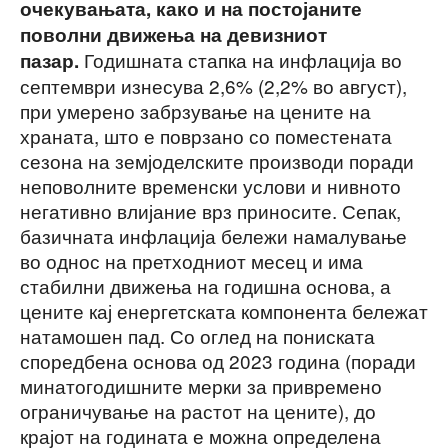
очекувањата, како и на постојаните
поволни движења на девизниот
Годишната стапка на инфлација во
пазар.
септември изнесува 2,6% (2,2% во август),
при умерено забрзување на цените на
храната, што е поврзано со поместената
сезона на земјоделските производи поради
неповолните временски услови и нивното
негативно влијание врз приносите. Сепак,
базичната инфлација бележи намалување
во однос на претходниот месец и има
стабилни движења на годишна основа, а
цените кај енергетската компонента бележат
натамошен пад. Со оглед на пониската
споредбена основа од 2023 година (поради
минатогодишните мерки за привремено
ограничување на растот на цените), до
крајот на годината е можна определена