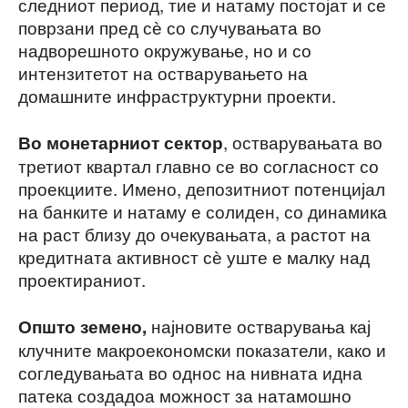
следниот период, тие и натаму постојат и се
поврзани пред сѐ со случувањата во
надворешното окружување, но и со
интензитетот на остварувањето на
домашните инфраструктурни проекти.
, остварувањата во
Во монетарниот сектор
третиот квартал главно се во согласност со
проекциите. Имено, депозитниот потенцијал
на банките и натаму е солиден, со динамика
на раст близу до очекувањата, а растот на
кредитната активност сѐ уште е малку над
проектираниот.
најновите остварувања кај
Општо земено,
клучните макроекономски показатели, како и
согледувањата во однос на нивната идна
патека создадоа можност за натамошно