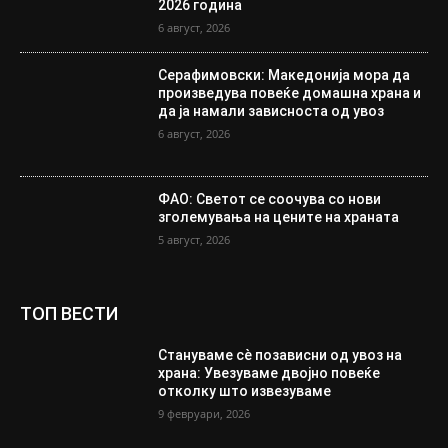
2026 година
6 август, 2026
Серафимовски: Македонија мора да
произведува повеќе домашна храна и
да ја намали зависноста од увоз
6 август, 2026
ФАО: Светот се соочува со нови
зголемувања на цените на храната
5 август, 2026
ТОП ВЕСТИ
Стануваме сè позависни од увоз на
храна: Увезуваме двојно повеќе
отколку што извезуваме
9 февруари, 2026