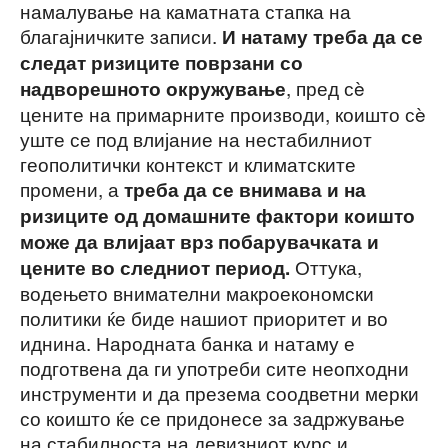
намалување на каматната стапка на
благајничките записи.
И натаму треба да се
следат ризиците поврзани со
, пред сè
надворешното окружување
цените на примарните производи, коишто сè
уште се под влијание на нестабилниот
геополитички контекст и климатските
промени, а
треба да се внимава и на
ризиците од домашните фактори коишто
може да влијаат врз побарувачката и
Оттука,
цените во следниот период.
водењето внимателни макроекономски
политики ќе биде нашиот приоритет и во
иднина. Народната банка и натаму е
подготвена да ги употреби сите неопходни
инструменти и да презема соодветни мерки
со коишто ќе се придонесе за задржување
на стабилноста на девизниот курс и