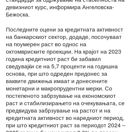
девизниот курс, информира Ангеловска-
Бежоска.
Последните оцени за кредитната активност
на банкарскиот сектор, додаде, посочуваат
на поумерен раст во однос на
октомвриските проекции. На крајот на 2023
година кредитниот раст би забавил
сведувајќи се на 5,7 проценти на годишна
основа, при што одреден придонес за
ваквите движења имаат и донесените
монетарни и макропрудентни мерки. Со
постепеното забрзување на економскиот
раст и стабилизирањето на очекувањата, се
предвидува забрзување на растот и на
кредитната активност во наредниот период,
при што кредитниот раст за периодот 2024 ‒