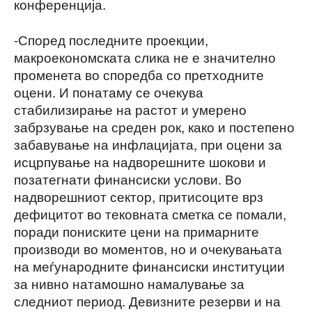
конференција.
-Според последните проекции,
макроекономската слика не е значително
променета во споредба со претходните
оцени. И понатаму се очекува
стабилизирање на растот и умерено
забрзување на среден рок, како и постепено
забавување на инфлацијата, при оцени за
исцрпување на надворешните шокови и
позатегнати финансиски услови. Во
надворешниот сектор, притисоците врз
дефицитот во тековната сметка се помали,
поради пониските цени на примарните
производи во моментов, но и очекувањата
на меѓународните финансиски институции
за нивно натамошно намалување за
следниот период. Девизните резерви и на