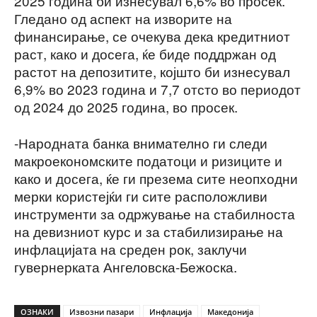
2025 година би изнесувал 6,6% во просек.
Гледано од аспект на изворите на
финансирање, се очекува дека кредитниот
раст, како и досега, ќе биде поддржан од
растот на депозитите, којшто би изнесувал
6,9% во 2023 година и 7,7 отсто во периодот
од 2024 до 2025 година, во просек.
-Народната банка внимателно ги следи
макроекономските податоци и ризиците и
како и досега, ќе ги презема сите неопходни
мерки користејќи ги сите расположливи
инструменти за одржување на стабилноста
на девизниот курс и за стабилизирање на
инфлацијата на среден рок, заклучи
гувернерката Ангеловска-Бежоска.
ОЗНАКИ
Извозни пазари
Инфлација
Македонија