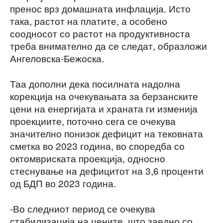
пренос врз домашната инфлација. Исто
така, растот на платите, а особено
соодносот со растот на продуктивноста
треба внимателно да се следат, образложи
Ангеловска-Бежоска.
Таа дополни дека посилната надолна
корекција на очекувањата за берзанските
цени на енергијата и храната ги изменија
проекциите, поточно сега се очекува
значително понизок дефицит на тековната
сметка во 2023 година, во споредба со
октомвриската проекција, односно
стеснување на дефицитот на 3,6 проценти
од БДП во 2023 година.
-Во следниот период се очекува
стабилизација на цените, што заедно со