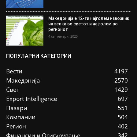
Македонија е 12-ти најголем извозник
на зелка во светот и најголем во
регионот
4 септември, 2025
ПОПУЛАРНИ КАТЕГОРИИ
Вести
4197
Македонија
2570
Свет
1429
Еxport Intelligence
697
Пазари
551
Компании
504
Регион
402
Финансии и Осигурување
342