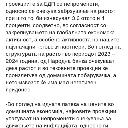
проекциите за БДП се непроменети,
односно се очекува забрзување на растот
при што тој би изнесувал 3,6 отсто и 4
проценти, соодветно, во согласност со
закрепнувањето на глобалната економска
активност, а особено активноста на нашите
најзначајни трговски партнери. Во поглед на
структурата на растот во периодот 2023 ‒
2024 година, од Народна банка очекуваат
дека растот и во тековните проекции ќе
произлегува од домашната побарувачка, а
нето-извозот ќе има мал негативен
придонес.
-Во поглед на идната патека на цените во
домашната економија, најновите проекции
упатуваат на непроменети очекувања за
движењето на инфлацијата, односно ги