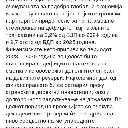
очекувањата за подобра глобална економија
и закрепнувањето на најзначајните трговски
партнери би придонесле за понатамошно
стеснување на дефицитот кај тековните
трансакции на 3,2% од БДП во 2024 година
и 2,7 отсто од БДП во 2025 година.
Финансиските нето-приливи во периодот
2023 ‒ 2025 година во целост би го
финансирале дефицитот на тековната
сметка и ќе овозможат дополнителен раст
на девизните резерви. Најголемиот дел од
финансирањето би се остварил преку
странските директни инвестиции, како и
долгорочното задолжување на државата. Во
целиот период на проекцијата се очекува
дека девизните резерви ќе се задржат на
ниво соодветно на меѓународните
стандарди за одржување на стабилноста на