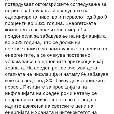
потврдуваат октомвриските согледувања за
нејзино забавување и сведување на
едноцифрено ниво, во интервалот од 8 до 9
проценти во 2023 година. Енергетската
компонента во значителна мера би
придонесла за забавување на инфлацијата
во 2023 година, што се должи на
претпоставките за намалување на цените на
енергентите, а се очекува постепено
ублажување на ценовните притисоци и кај
храната. На среден рок се очекува дека
стапката на инфлација и натаму ќе забавува
и ќе се сведе под 3%, близу до историскиот
просек. Ризиците за проекцијата на
инфлацијата на среден рок и натаму се
поврзани со неизвесноста во поглед на
идните движења на светските цени на
енергијата и храната и интензитетот на