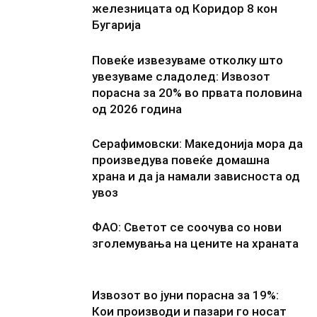
железницата од Коридор 8 кон
Бугарија
Повеќе извезуваме отколку што
увезуваме сладолед: Извозот
порасна за 20% во првата половина
од 2026 година
Серафимовски: Македонија мора да
произведува повеќе домашна
храна и да ја намали зависноста од
увоз
ФАО: Светот се соочува со нови
зголемувања на цените на храната
Извозот во јуни порасна за 19%:
Кои производи и пазари го носат