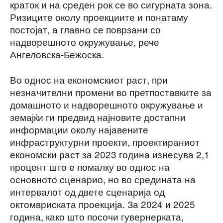
краток и на среден рок се во сигурната зона.
Ризиците околу проекциите и понатаму
постојат, а главно се поврзани со
надворешното окружување, рече
Ангеловска-Бежоска.
Во однос на економскиот раст, при
незначителни промени во претпоставките за
домашното и надворешното окружување и
земајќи ги предвид најновите достапни
информации околу најавените
инфраструктурни проекти, проектираниот
економски раст за 2023 година изнесува 2,1
процент што е помалку во однос на
основното сценарио, но во средината на
интервалот од двете сценарија од
октомвриската проекција. За 2024 и 2025
година, како што посочи гувернерката,