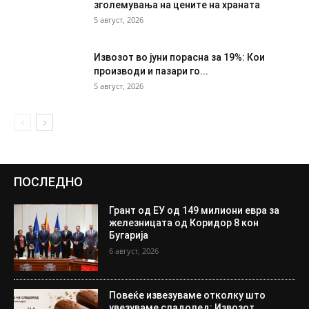
зголемувања на цените на храната
5 август, 2026
Извозот во јуни порасна за 19%: Кои
производи и пазари го...
5 август, 2026
ПОСЛЕДНО
Грант од ЕУ од 149 милиони евра за
железницата од Коридор 8 кон
Бугарија
6 август, 2026
Повеќе извезуваме отколку што
увезуваме сладолед: Извозот