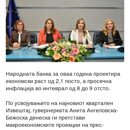
Народната банка за оваа година проектира
економски раст од 2,1 посто, а просечна
инфлација во интеврал од 8 до 9 отсто.
По усвојувањето на најновиот квартален
Извештај, гувернерката Анита Ангеловска-
Бежоска денеска ги претстави
макроекономските проекции на прес-