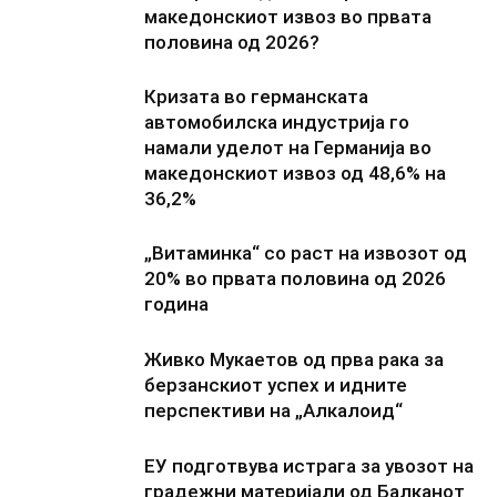
македонскиот извоз во првата
половина од 2026?
Кризата во германската
автомобилска индустрија го
намали уделот на Германија во
македонскиот извоз од 48,6% на
36,2%
„Витаминка“ со раст на извозот од
20% во првата половина од 2026
година
Живко Мукаетов од прва рака за
берзанскиот успех и идните
перспективи на „Алкалоид“
ЕУ подготвува истрага за увозот на
градежни материјали од Балканот