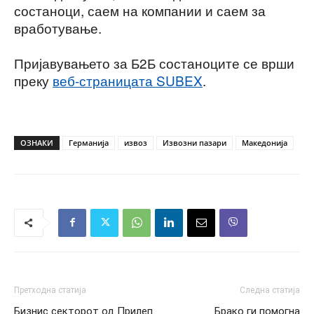
состаноци, саем на компании и саем за
вработување.
Пријавувањето за Б2Б состаноците се врши
преку
веб-страницата SUBEX
.
ОЗНАКИ
Германија
извоз
Извозни пазари
Македонија
Претходна статија
Следна статија
Бизнис секторот од Прилеп
Брако ги помогна