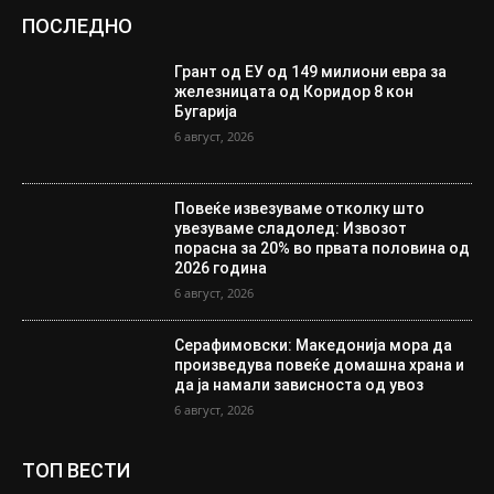
ПОСЛЕДНО
Грант од ЕУ од 149 милиони евра за
железницата од Коридор 8 кон
Бугарија
6 август, 2026
Повеќе извезуваме отколку што
увезуваме сладолед: Извозот
порасна за 20% во првата половина од
2026 година
6 август, 2026
Серафимовски: Македонија мора да
произведува повеќе домашна храна и
да ја намали зависноста од увоз
6 август, 2026
ТОП ВЕСТИ