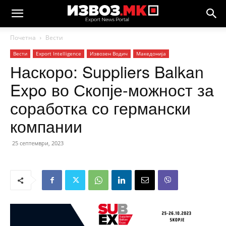
Почетна
Вести
Вести
Еxport Intelligence
Извозен Водич
Македонија
Наскоро: Suppliers Balkan
Expo во Скопје-можност за
соработка со германски
компании
25 септември, 2023