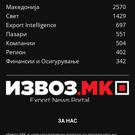
Македонија
2570
Свет
1429
Еxport Intelligence
697
Пазари
551
Компании
504
Регион
402
Финансии и Осигурување
342
ЗА НАС
Извоз.МК е специјализиран портал за промоција на