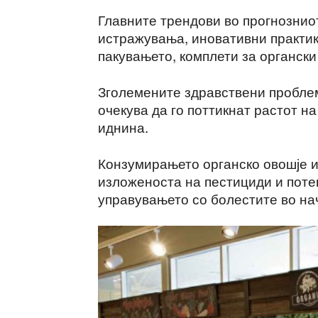
Главните трендови во прогнознио
истражувања, иновативни практик
пакувањето, комплети за органски
Зголемените здравствени проблем
очекува да го поттикнат растот на
иднина.
Конзумирањето органско овошје и 
изложеноста на пестициди и потен
управувањето со болестите во на