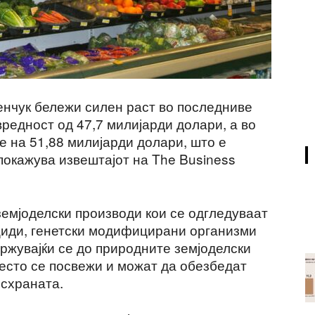
ленчук бележи силен раст во последниве
вредност од 47,7 милијарди долари, а во
е на 51,88 милијарди долари, што е
покажува извештајот на The Business
земјоделски производи кои се одгледуваат
циди, генетски модифицирани организми
ржувајќи се до природните земјоделски
често се посвежи и можат да обезбедат
схраната.