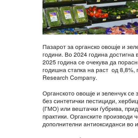
Пазарот за органско овошје и зе
години. Во 2024 година достигна 
2025 година се очекува да порасн
годишна стапка на раст од 8,8%, 
Research Company.
Органското овошје и зеленчук се 
без синтетички пестициди, херби
(ГМО) или вештачки ѓубрива, прид
практики. Органските производи 
дополнителни антиоксиданси во и