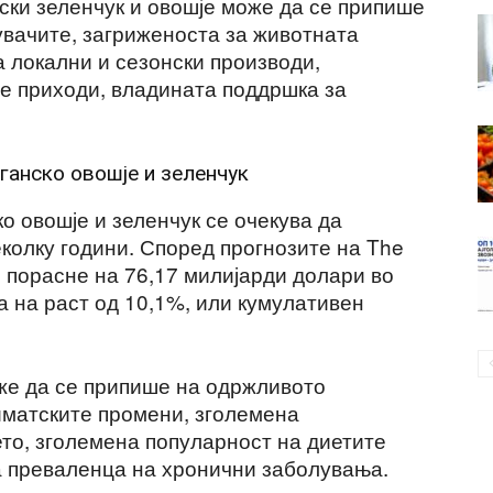
ски зеленчук и овошје може да се припише
увачите, загриженоста за животната
а локални и сезонски производи,
е приходи, владината поддршка за
рганско овошје и зеленчук
о овошје и зеленчук се очекува да
колку години. Според прогнозите на The
 порасне на 76,17 милијарди долари во
а на раст од 10,1%, или кумулативен
же да се припише на одржливото
иматските промени, зголемена
ето, зголемена популарност на диетите
а преваленца на хронични заболувања.