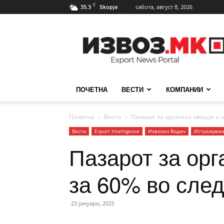
C
35.3
сабота, август 8, 2026
Skopje
ИзвозМК
ПОЧЕТНА
ВЕСТИ
КОМПАНИИ
Почетна
Вести
Пазарот за органско овошје и з
Вести
Еxport Intelligence
Извозен Водич
Истражува
Пазарот за орг
за 60% во след
23 јануари, 2025