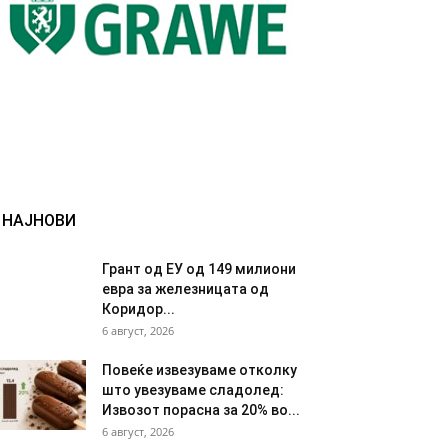
НАЈНОВИ
Грант од ЕУ од 149 милиони
евра за железницата од
Коридор...
6 август, 2026
Повеќе извезуваме отколку
што увезуваме сладолед:
Извозот порасна за 20% во...
6 август, 2026