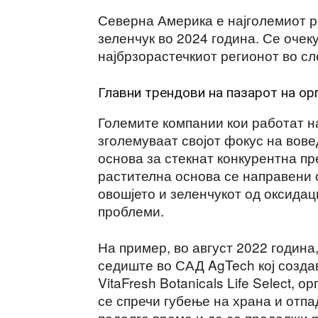
Северна Америка е најголемиот р
зеленчук во 2024 година. Се очек
најбрзорастечкиот регионот во сл
Главни трендови на пазарот на ор
Големите компании кои работат на
зголемуваат својот фокус на вов
основа за стекнат конкурентна пр
растителна основа се направени 
овошјето и зеленчукот од оксидац
проблеми.
На пример, во август 2022 година, 
седиште во САД AgTech кој созда
VitaFresh Botanicals Life Select, 
се спречи губење на храна и отпа
подолго време и да се продолжи 