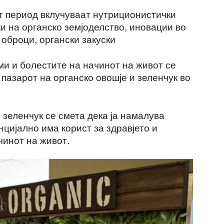
т период вклучуваат нутриционистички
и на органско земјоделство, иновации во
 оброци, органски закуски
и и болестите на начинот на живот се
 пазарот на органско овошје и зеленчук во
зеленчук се смета дека ја намалува
цијално има корист за здравјето и
чинот на живот.