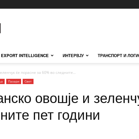
EXPORT INTELLIGENCE
ИНТЕРВЈУ
ТРАНСПОРТ И ЛОГИ
еленчук ќе порасне за 60% во следните...
ња
Пазари
Свет
анско овошје и зеленч
ните пет години