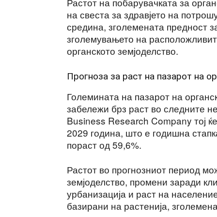
Растот на побарувачката за орган
на свеста за здравјето на потрош
средина, зголемената предност з
зголемувањето на расположливит
органското земјоделство.
Прогноза за раст на пазарот на о
Големината на пазарот на органск
забележи брз раст во следните не
Business Research Company тој ќе
2029 година, што е годишна стапк
пораст од 59,6%.
Растот во прогнозниот период мо
земјоделство, промени заради кл
урбанизација и раст на населени
базирани на растенија, зголемен