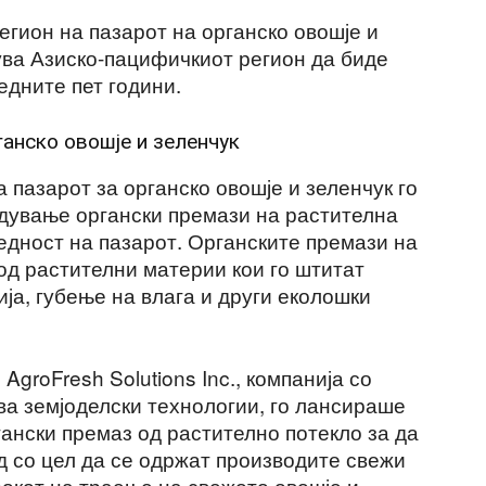
егион на пазарот на органско овошје и
ува Азиско-пацифичкиот регион да биде
едните пет години.
ганско овошје и зеленчук
 пазарот за органско овошје и зеленчук го
едување органски премази на растителна
едност на пазарот. Органските премази на
од растителни материи кои го штитат
ија, губење на влага и други еколошки
AgroFresh Solutions Inc., компанија со
ва земјоделски технологии, го лансираше
органски премаз од растително потекло за да
д со цел да се одржат производите свежи
рокот на траење на свежото овошје и