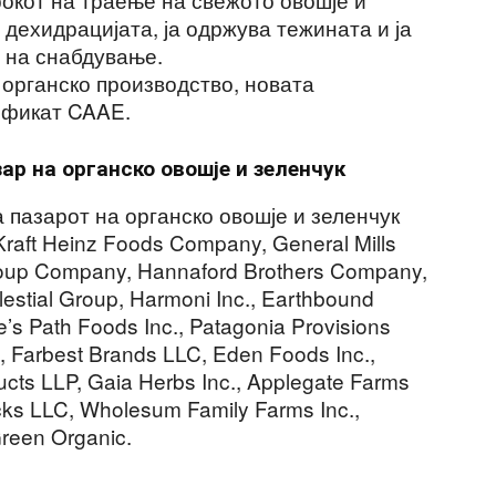
 дехидрацијата, ја одржува тежината и ја
 на снабдување.
 органско производство, новата
ификат CAAE.
ар на органско овошје и зеленчук
 пазарот на органско овошје и зеленчук
raft Heinz Foods Company, General Mills
Soup Company, Hannaford Brothers Company,
lestial Group, Harmoni Inc., Earthbound
e’s Path Foods Inc., Patagonia Provisions
c., Farbest Brands LLC, Eden Foods Inc.,
ucts LLP, Gaia Herbs Inc., Applegate Farms
ks LLC, Wholesum Family Farms Inc.,
Green Organic.