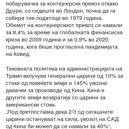
побарувачка за контејнерски превоз откако
Друри, со седиште во Лондон, почна да ги
собира тие податоци во 1979 година.
Обемот на контејнерскиот превоз се намали
за 8,4% за време на глобалната финансиска
криза во 2009 година и за 0,9% во 2020
година, кога беше прогласена пандемијата
на Ковид.
Тековната политика на администрацијата на
Трамп вклучува генерални царини од 10% за
стоки од повеќето земји и 145% увозни
давачки за производи од Кина. Кина и
другите земји возвратија со царини за
американски стоки.
„Под претпоставка дека 2/3 од сегашните
царини остануваат на сила, увозот на САД
од Кина би можел да се намали за 40%“,