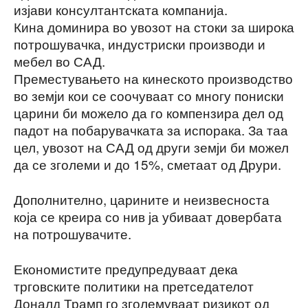
изјави консултантската компанија.
Кина доминира во увозот на стоки за широка
потрошувачка, индустриски производи и
мебел во САД.
Преместувањето на кинеското производство
во земји кои се соочуваат со многу пониски
царини би можело да го компензира дел од
падот на побарувачката за испорака. За таа
цел, увозот на САД од други земји би можел
да се зголеми и до 15%, сметаат од Друри.
Дополнително, царините и неизвесноста
која се креира со нив ја убиваат довербата
на потрошувачите.
Економистите предупредуваат дека
трговските политики на претседателот
Доналд Трамп го зголемуваат ризикот од