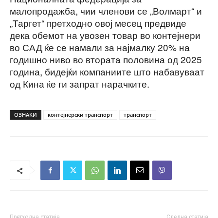
малопродажба, чии членови се „Волмарт“ и
„Таргет“ претходно овој месец предвиде
дека обемот на увозен товар во контејнери
во САД ќе се намали за најмалку 20% на
годишно ниво во втората половина од 2025
година, бидејќи компаниите што набавуваат
од Кина ќе ги запрат нарачките.
ОЗНАКИ
контејнерски транспорт
транспорт
Претходна статија
Следна статија