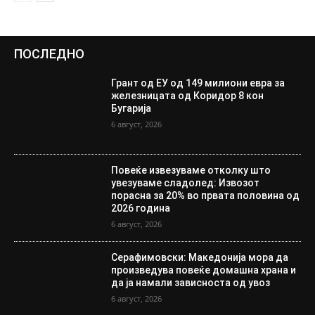
ПОСЛЕДНО
Грант од ЕУ од 149 милиони евра за
железницата од Коридор 8 кон
Бугарија
6 август, 2026
Повеќе извезуваме отколку што
увезуваме сладолед: Извозот
порасна за 20% во првата половина од
2026 година
6 август, 2026
Серафимовски: Македонија мора да
произведува повеќе домашна храна и
да ја намали зависноста од увоз
6 август, 2026