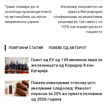
Трамп планира да ги
Алкалоид покровител на
ослободи производителите
првата Меѓународна
на автомобили од некои
конференција за иновативни
американски царини
решенија во третамнот на
ГЕРБ кај педијатриските
пациенти
ПОВРЗАНИ СТАТИИ
ПОВЕЌЕ ОД АВТОРОТ
Грант од ЕУ од 149 милиони евра за
железницата од Коридор 8 кон
Бугарија
Повеќе извезуваме отколку што
увезуваме сладолед: Извозот
порасна за 20% во првата половина
од 2026 година