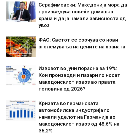
Серафимовски: Македонија мора да
произведува повеќе домашна
храна и да ја намали зависноста од
увоз
ФАО: Светот се соочува со нови
зголемувања на цените на храната
Извозот во јуни порасна за 19%:
Кои производи и пазари го носат
македонскиот извоз во првата
половина од 2026?
Кризата во германската
автомобилска индустрија го
намали уделот на Германија во
македонскиот извоз од 48,6% на
36,2%