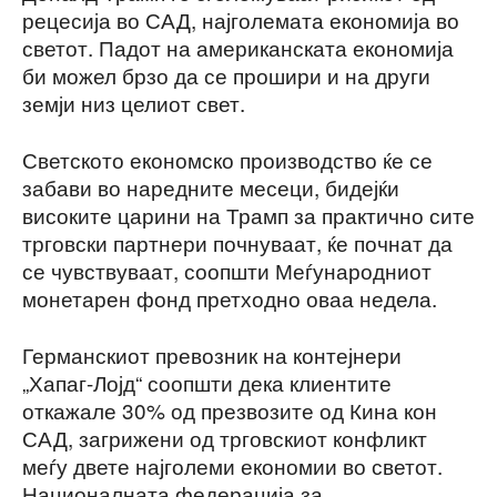
рецесија во САД, најголемата економија во
светот. Падот на американската економија
би можел брзо да се прошири и на други
земји низ целиот свет.
Светското економско производство ќе се
забави во наредните месеци, бидејќи
високите царини на Трамп за практично сите
трговски партнери почнуваат, ќе почнат да
се чувствуваат, соопшти Меѓународниот
монетарен фонд претходно оваа недела.
Германскиот превозник на контејнери
„Хапаг-Лојд“ соопшти дека клиентите
откажале 30% од презвозите од Кина кон
САД, загрижени од трговскиот конфликт
меѓу двете најголеми економии во светот.
Националната федерација за