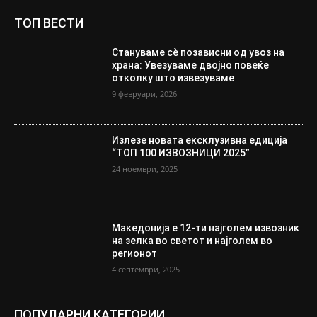
ТОП ВЕСТИ
Стануваме сè позависни од увоз на
храна: Увезуваме двојно повеќе
отколку што извезуваме
9 февруари, 2026
Излезе новата ексклузивна едиција
“ТОП 100 ИЗВОЗНИЦИ 2025”
24 ноември, 2025
Македонија е 12-ти најголем извозник
на зелка во светот и најголем во
регионот
4 септември, 2025
ПОПУЛАРНИ КАТЕГОРИИ