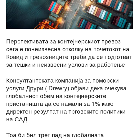
Перспективата за контејнерскиот превоз
сега е понеизвесна отколку на почетокот на
Ковид и превозниците треба да се подготват
за тешки и неизвесни услови за работење
Консултантската компанија за поморски
услуги Друри ( Drewry) објави дека очекува
глобалниот обем на контејнерските
пристаништа да се намали за 1% како
директен резултат на трговските политики
на САД.
Тоа би бил трет пад на глобалната