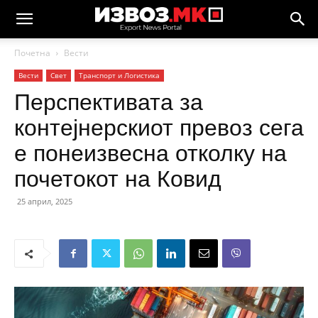
Почетна
Вести
Вести
Свет
Транспорт и Логистика
Перспективата за
контејнерскиот превоз сега
е понеизвесна отколку на
почетокот на Ковид
25 април, 2025