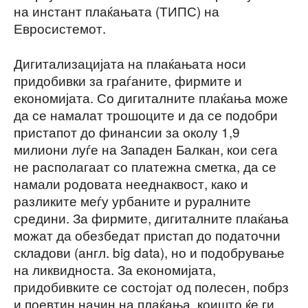
на инстант плаќањата (ТИПС) на
Евросистемот.
Дигитализацијата на плаќањата носи
придобивки за граѓаните, фирмите и
економијата. Со дигиталните плаќања може
да се намалат трошоците и да се подобри
пристапот до финансии за околу 1,9
милиони луѓе на Западен Балкан, кои сега
не располагаат со платежна сметка, да се
намали родовата нееднаквост, како и
разликите меѓу урбаните и руралните
средини. За фирмите, дигиталните плаќања
можат да обезбедат пристап до податочни
складови (англ. big data), но и подобрување
на ликвидноста. За економијата,
придобивките се состојат од полесен, побрз
и поевтин начин на плаќања, коишто ќе ги