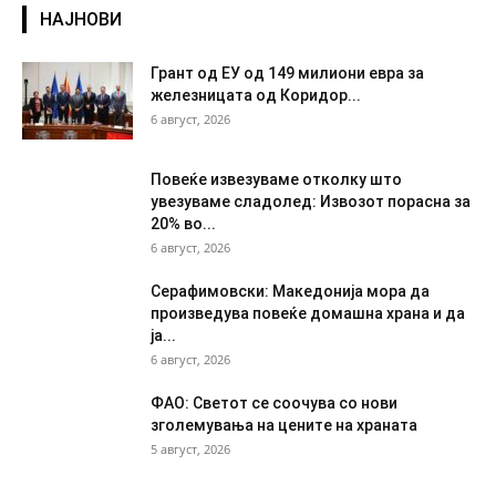
НАЈНОВИ
Грант од ЕУ од 149 милиони евра за
железницата од Коридор...
6 август, 2026
Повеќе извезуваме отколку што
увезуваме сладолед: Извозот порасна за
20% во...
6 август, 2026
Серафимовски: Македонија мора да
произведува повеќе домашна храна и да
ја...
6 август, 2026
ФАО: Светот се соочува со нови
зголемувања на цените на храната
5 август, 2026