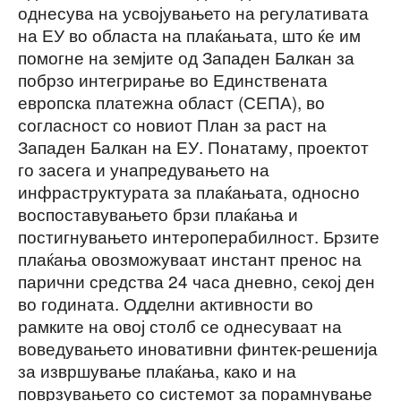
однесува на усвојувањето на регулативата
на ЕУ во областа на плаќањата, што ќе им
помогне на земјите од Западен Балкан за
побрзо интегрирање во Единствената
европска платежна област (СЕПА), во
согласност со новиот План за раст на
Западен Балкан на ЕУ. Понатаму, проектот
го засега и унапредувањето на
инфраструктурата за плаќањата, односно
воспоставувањето брзи плаќања и
постигнувањето интероперабилност. Брзите
плаќања овозможуваат инстант пренос на
парични средства 24 часа дневно, секој ден
во годината. Одделни активности во
рамките на овој столб се однесуваат на
воведувањето иновативни финтек-решенија
за извршување плаќања, како и на
поврзувањето со системот за порамнување