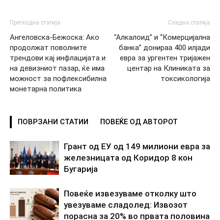
Претходна статија
Следна статија
Ангеловска-Бежоска: Ако
“Алкалоид” и “Комерцијална
продолжат поволните
банка” донираа 400 илјади
трендови кај инфлацијата и
евра за ургентен тријажен
на девизниот пазар, ќе има
центар на Клиниката за
можност за пофлексибилна
токсикологија
монетарна политика
ПОВРЗАНИ СТАТИИ
ПОВЕЌЕ ОД АВТОРОТ
Грант од ЕУ од 149 милиони евра за
железницата од Коридор 8 кон
Бугарија
Повеќе извезуваме отколку што
увезуваме сладолед: Извозот
порасна за 20% во првата половина