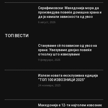
Серафимовски: Македонија мора да
произведува повеќе домашна храна и
да ја намали зависноста од увоз
6 август, 2026
ТОП ВЕСТИ
Стануваме сè позависни од увоз на
храна: Увезуваме двојно повеќе
отколку што извезуваме
9 февруари, 2026
Излезе новата ексклузивна едиција
“ТОП 100 ИЗВОЗНИЦИ 2025”
24 ноември, 2025
Македонија е 12-ти најголем извозник