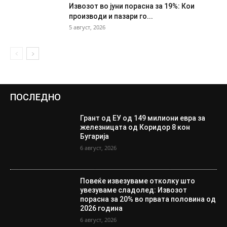
Извозот во јуни порасна за 19%: Кои
производи и пазари го...
5 август, 2026
ПОСЛЕДНО
Грант од ЕУ од 149 милиони евра за
железницата од Коридор 8 кон
Бугарија
6 август, 2026
Повеќе извезуваме отколку што
увезуваме сладолед: Извозот
порасна за 20% во првата половина од
2026 година
6 август, 2026