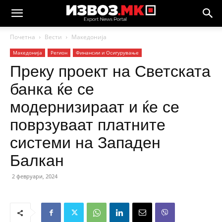
Почетна
Вести
Македонија
Македонија
Регион
Финансии и Осигурување
Преку проект на Светската
банка ќе се
модернизираат и ќе се
поврзуваат платните
системи на Западен
Балкан
2 февруари, 2024