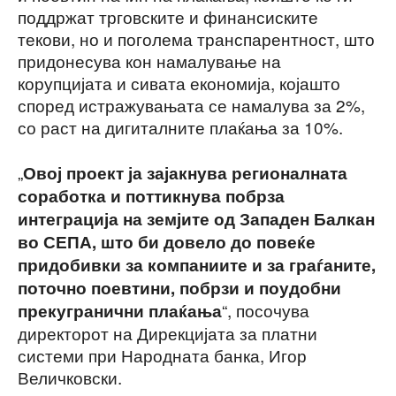
поддржат трговските и финансиските
текови, но и поголема транспарентност, што
придонесува кон намалување на
корупцијата и сивата економија, којашто
според истражувањата се намалува за 2%,
со раст на дигиталните плаќања за 10%.
„
Овој проект ја зајакнува регионалната
соработка и поттикнува побрза
интеграција на земјите од Западен Балкан
во СЕПА, што би довело до повеќе
придобивки за компаниите и за граѓаните,
поточно поевтини, побрзи и поудобни
“, посочува
прекугранични плаќања
директорот на Дирекцијата за платни
системи при Народната банка, Игор
Величковски.