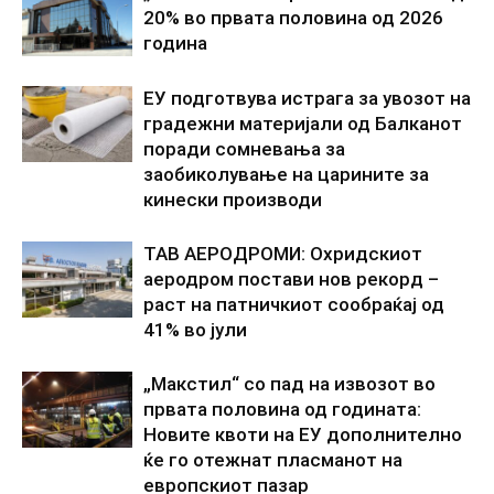
20% во првата половина од 2026
година
ЕУ подготвува истрага за увозот на
градежни материјали од Балканот
поради сомневања за
заобиколување на царините за
кинески производи
ТАВ АЕРОДРОМИ: Охридскиот
аеродром постави нов рекорд –
раст на патничкиот сообраќај од
41% во јули
„Макстил“ со пад на извозот во
првата половина од годината:
Новите квоти на ЕУ дополнително
ќе го отежнат пласманот на
европскиот пазар