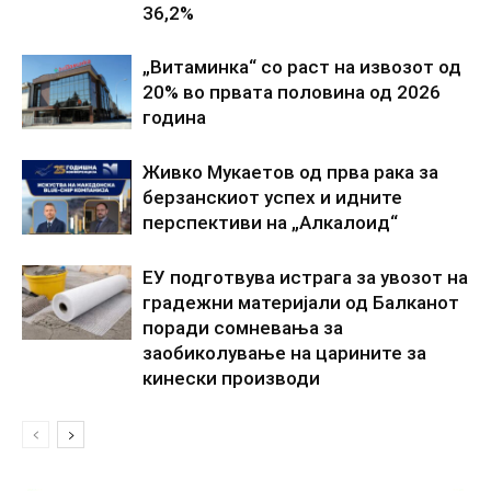
36,2%
„Витаминка“ со раст на извозот од
20% во првата половина од 2026
година
Живко Мукаетов од прва рака за
берзанскиот успех и идните
перспективи на „Алкалоид“
ЕУ подготвува истрага за увозот на
градежни материјали од Балканот
поради сомневања за
заобиколување на царините за
кинески производи