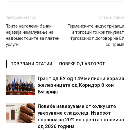
Претходна статија
Следна статија
Трите најголеми банки
Германските индустријалци
најавија намалување на
и трговци го критикуваат
надоместоците за платни
трговскиот договор на ЕУ
услуги
со Трамп
ПОВРЗАНИ СТАТИИ
ПОВЕЌЕ ОД АВТОРОТ
Грант од ЕУ од 149 милиони евра за
железницата од Коридор 8 кон
Бугарија
Повеќе извезуваме отколку што
увезуваме сладолед: Извозот
порасна за 20% во првата половина
од 2026 година