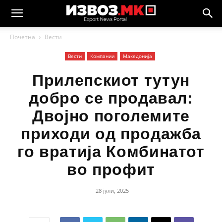
Почетна
Вести
Вести
Компании
Македонија
Прилепскиот тутун
добро се продавал:
Двојно поголемите
приходи од продажба
го вратија Комбинатот
во профит
28 јули, 2025