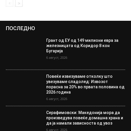
ПОСЛЕДНО
Грант од ЕУ од 149 милиони евра за
железницата од Коридор 8 кон
Бугарија
6 август, 2026
Повеќе извезуваме отколку што
увезуваме сладолед: Извозот
порасна за 20% во првата половина од
2026 година
6 август, 2026
Серафимовски: Македонија мора да
произведува повеќе домашна храна и
да ја намали зависноста од увоз
6 август, 2026