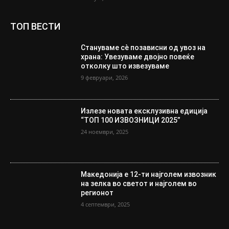
ТОП ВЕСТИ
Стануваме сè позависни од увоз на
храна: Увезуваме двојно повеќе
отколку што извезуваме
9 февруари, 2026
Излезе новата ексклузивна едиција
“ТОП 100 ИЗВОЗНИЦИ 2025”
24 ноември, 2025
Македонија е 12-ти најголем извозник
на зелка во светот и најголем во
регионот
4 септември, 2025