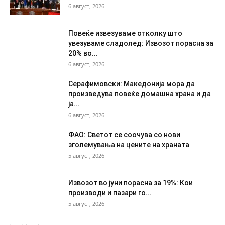
6 август, 2026
Повеќе извезуваме отколку што
увезуваме сладолед: Извозот порасна за
20% во...
6 август, 2026
Серафимовски: Македонија мора да
произведува повеќе домашна храна и да
ја...
6 август, 2026
ФАО: Светот се соочува со нови
зголемувања на цените на храната
5 август, 2026
Извозот во јуни порасна за 19%: Кои
производи и пазари го...
5 август, 2026