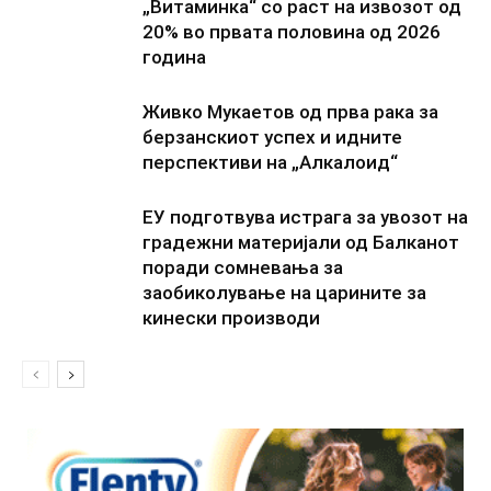
„Витаминка“ со раст на извозот од
20% во првата половина од 2026
година
Живко Мукаетов од прва рака за
берзанскиот успех и идните
перспективи на „Алкалоид“
ЕУ подготвува истрага за увозот на
градежни материјали од Балканот
поради сомневања за
заобиколување на царините за
кинески производи