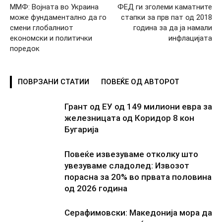
ММФ: Војната во Украина
ФЕД ги зголеми каматните
може фундаментално да го
стапки за прв пат од 2018
смени глобалниот
година за да ја намали
економски и политички
инфлацијата
поредок
ПОВРЗАНИ СТАТИИ
ПОВЕЌЕ ОД АВТОРОТ
Грант од ЕУ од 149 милиони евра за
железницата од Коридор 8 кон
Бугарија
Повеќе извезуваме отколку што
увезуваме сладолед: Извозот
порасна за 20% во првата половина
од 2026 година
Серафимовски: Македонија мора да