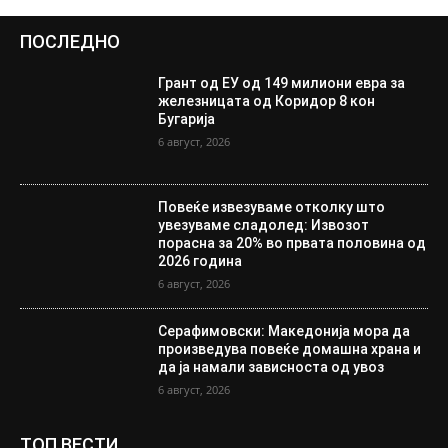
ПОСЛЕДНО
Грант од ЕУ од 149 милиони евра за
железницата од Коридор 8 кон
Бугарија
6 август, 2026
Повеќе извезуваме отколку што
увезуваме сладолед: Извозот
порасна за 20% во првата половина од
2026 година
6 август, 2026
Серафимовски: Македонија мора да
произведува повеќе домашна храна и
да ја намали зависноста од увоз
6 август, 2026
ТОП ВЕСТИ