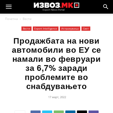
Почетна
Вести
Вести
Еxport Intelligence
Истражувања
Свет
Продажбата на нови
автомобили во ЕУ се
намали во февруари
за 6,7% заради
проблемите во
снабдувањето
17 март, 2022