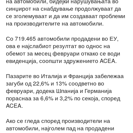
на автомобили, бидејќи нарушувањата во
синџирот на снабдување продолжуваат да
се зголемуваат и да им создаваат проблеми
на производителите на автомобили.
Со 719.465 автомобили продадени во ЕУ,
ова е најслабиот резултат во однос на
обемот за месец февруари откако се води
евиденција, соопшти здружението ACEA.
Пазарите во Италија и Франција забележаа
загуби од 22,6% и 13% соодветно во
февруари, додека Шпанија и Германија
пораснаа за 6,6% и 3,2% по секоја, според
ACEA.
Ако се гледа според производители на
автомобили, најголем пад на продадени