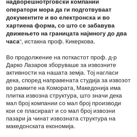
надворешнотрговски компании
оператори мора да ги подготвуваат
документите и во електронска и во
хартиена форма, со што се забавува
движењето на границата најмногу до два
“, истакна проф. Кикеркова.
часа
Во продолжение на поткастот проф. д-р
Дарко Лазаров зборуваше за извозните
активности на нашата земја. Тој нагласи
дека, според направената студија за извозот
во рамките на Комората, Македонија има
плитка извозна структура, што значи дека
мал број компании со мал број производи
кои се пласираат и со мал број извозни
пазари ја чинат извозната структура на
македонската економија.