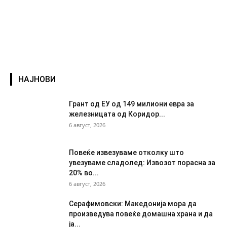
НАЈНОВИ
Грант од ЕУ од 149 милиони евра за
железницата од Коридор...
6 август, 2026
Повеќе извезуваме отколку што
увезуваме сладолед: Извозот порасна за
20% во...
6 август, 2026
Серафимовски: Македонија мора да
произведува повеќе домашна храна и да
ја...