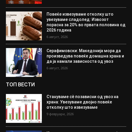
Повеќе извезуваме отколку што
увезуваме сладолед: Извозот
порасна за 20% во првата половина од
2026 година
6 август, 2026
Серафимовски: Македонија мора да
произведува повеќе домашна храна и
да ја намали зависноста од увоз
6 август, 2026
ТОП ВЕСТИ
Стануваме сè позависни од увоз на
храна: Увезуваме двојно повеќе
отколку што извезуваме
9 февруари, 2026