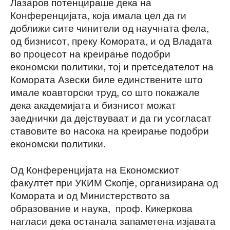
Лазаров потенцираше дека на
Конференцијата, која имала цел да ги
доближи сите чинители од научната фела,
од бизнисот, преку Комората, и од Владата
во процесот на креирање подобри
економски политики, тој и претседателот на
Комората Азески биле единствените што
имале коавторски труд, со што покажале
дека академијата и бизнисот можат
заеднички да дејствуваат и да ги усогласат
ставовите во насока на креирање подобри
економски политики.
Од Конференцијата на Економскиот
факултет при УКИМ Скопје, организирана од
Комората и од Министерството за
образование и наука, проф. Кикеркова
нагласи дека останала запаметена изјавата