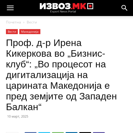
Почетна
Вести
Вести
Македонија
Проф. д-р Ирена
Кикеркова во „Бизнис-
клуб“: „Во процесот на
дигитализација на
царината Македонија е
пред земјите од Западен
Балкан“
10 март, 2025