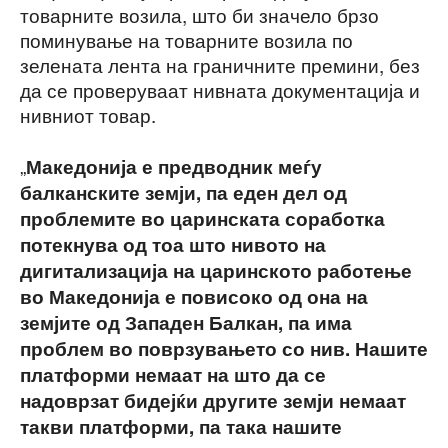
товарните возила, што би значело брзо
поминување на товарните возила по
зелената лента на граничните премини, без
да се проверуваат нивната документација и
нивниот товар.
„
Македонија е предводник меѓу
балканските земји, па еден дел од
проблемите во царинската соработка
потекнува од тоа што нивото на
дигитализација на царинското работење
во Македонија е повисоко од она на
земјите од Западен Балкан, па има
проблем во поврзувањето со нив. Нашите
платформи немаат на што да се
надоврзат бидејќи другите земји немаат
такви платформи, па така нашите