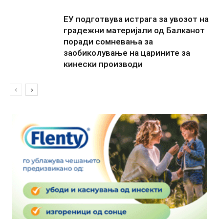
ЕУ подготвува истрага за увозот на
градежни материјали од Балканот
поради сомневања за
заобиколување на царините за
кинески производи