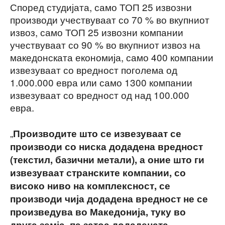
Според студијата, само ТОП 25 извозни
производи учествуваат со 70 % во вкупниот
извоз, само ТОП 25 извозни компании
учествуваат со 90 % во вкупниот извоз на
македонската економија, само 400 компании
извезуваат со вредност поголема од
1.000.000 евра или само 1300 компании
извезуваат со вредност од над 100.000
евра.
„
Производите што се извезуваат се
производи со ниска додадена вредност
(текстил, базични метали), а оние што ги
извезуваат странските компании, со
високо ниво на комплексност, се
производи чија додадена вредност не се
произведува во Македонија, туку во
друга земја, па затоа додадената