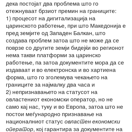
дека постојат два проблема што го
отежнуваат брзиот премин на границите:
1) процесот на дигитализација на
царинското работење, при што Македонија е
пред земјите од Западен Балкан, што
создава проблем затоа што не може да се
поврзе со другите земји бидејќи во регионот
нема такви платформи за царинско
работење, па затоа документите мора да се
издаваат и во електронска и во хартиена
форма, што го зголемува чекањето на
границите за најмалку два часа и
2) непризнавањето на статусот на
овластениот економски оператор, но не
само кај нас, туку и во Европа, затоа што не
постои меѓународно признавање на
националниот статус
овластен економски
, кој гарантира за документите на
оператор