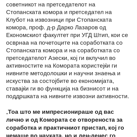
советникот на претседателот на
Стопанската комора и претседател на
Клубот на извозници при Стопанската
комора, проф. д-р Дарко Лазаров од
Економскиот факултет при УГД Штип, кои се
осврнаа на почетоците на соработката со
Стопанската комора и на соработката со
претседателот Азески, кој ги вклучил во
активностите на Комората користејќи ги
нивните методолошки и научни знаења и
искуства за состојбите во економијата,
ставајќи ги во функција на бизнисот и на
поддршката на нивните извозни активности.
„
Тоа што ме импресионираше од вас
лично и од Комората се отвореноста за
соработка и практичниот пристап, кој го
немаше во науката, но и ден-денес го