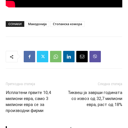
ОЗНАКИ
Македонија
Стопанска комора
Претходна статија
Следна статија
Исплатени првите 10,4
Тиквеш ја заврши годината
милиони евра, само 3
со извоз од 32,7 милиони
милиони евра се за
евра, раст од 18%
производни фирми