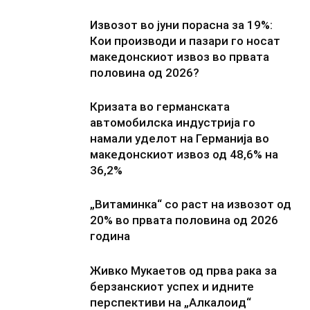
Извозот во јуни порасна за 19%:
Кои производи и пазари го носат
македонскиот извоз во првата
половина од 2026?
Кризата во германската
автомобилска индустрија го
намали уделот на Германија во
македонскиот извоз од 48,6% на
36,2%
„Витаминка“ со раст на извозот од
20% во првата половина од 2026
година
Живко Мукаетов од прва рака за
берзанскиот успех и идните
перспективи на „Алкалоид“