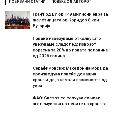
ПОВРЗАНИ СТАТИИ
ПОВЕЌЕ ОД АВТОРОТ
Грант од ЕУ од 149 милиони евра за
железницата од Коридор 8 кон
Бугарија
Повеќе извезуваме отколку што
увезуваме сладолед: Извозот
порасна за 20% во првата половина
од 2026 година
Серафимовски: Македонија мора да
произведува повеќе домашна
храна и да ја намали зависноста од
увоз
ФАО: Светот се соочува со нови
зголемувања на цените на храната