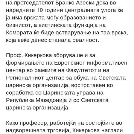
на претседателот Бранко Азески дека во
наредните 10 години централната улога ќе
ја има врската меѓу образованието и
бизнисот, a вистинската функција на
Комората ќе биде остварување на таа врска,
која веќе денес станала реалност.
Проф. Кикеркова зборуваше и за
формирањето на Европскиот информативен
центар во рамките на Факултетот и на
Регионалниот центар за обука на Светската
царинска организација, воспоставен во
соработка со Царинската управа на
Република Македонија и со Светската
царинска организација.
Како професор, работејќи на состојбите во
надворешната трговија, Кикеркова нагласи