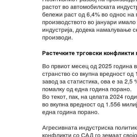
растот во автомобилската индустр
бележи раст од 6,4% во однос на 
производството во јануари имало
индустрија, додека намалување с
производи.
Растечките трговски конфликти 
Во првиот месец од 2025 година 
странство со вкупна вредност од 
завод за статистика, ова е за 2,5
помалку од една година порано.
Во текот, пак, на целата 2024 го
во вкупна вредност од 1.556 мили
една година порано.
Агресивната индустриска политика
конфликти со САД го земаат својо