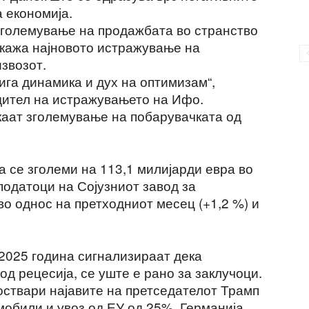
 економија.
зголемување на продажбата во странство
окажа најновото истражување на
извозот.
ига динамика и дух на оптимизам“,
дител на истражувањето на Ифо.
аат зголемување на побарувачката од
а се зголеми на 113,1 милијарди евра во
податоци на Сојузниот завод за
во однос на претходниот месец (+1,2 %) и
 2025 година сигнализираат дека
од рецесија, се уште е рано за заклучоци.
оствари најавите на претседателот Трамп
обили и увоз од ЕУ од 25%, Германија,