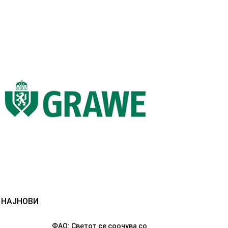
НАЈНОВИ
ФАО: Светот се соочува со