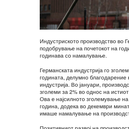
Индустриското производство во Г
подобрување на почетокот на годи
годинава со намалување.
Германската индустрија го зголем
годината, делумно благодарение 
индустрија. Во јануари, производ
зголеми за 2% во однос на истиот
Ова е најсилното зголемување на
година, додека во декември мина
имаше намалување на производст
Позитивниот развој на производс