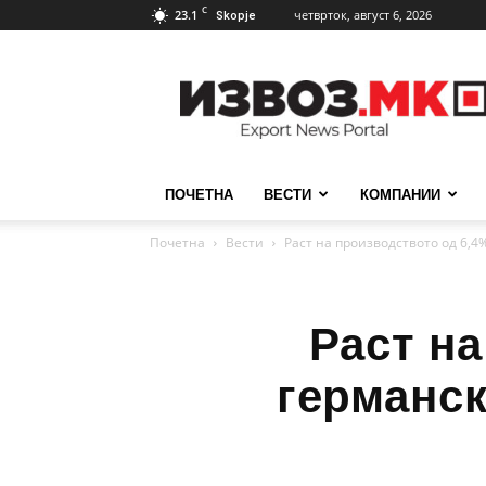
C
23.1
четврток, август 6, 2026
Skopje
ИзвозМК
ПОЧЕТНА
ВЕСТИ
КОМПАНИИ
Почетна
Вести
Раст на производството од 6,4
Раст на
германск