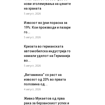
нови зголемувања на цените
на храната
5 август, 2026
Извозот во јуни порасна за
19%: Кои производи и пазари
го...
5 август, 2026
Кризата во германската
автомобилска индустрија го
намали уделот на Германија
во...
5 август, 2026
„Витаминка“ со раст на
извозот од 20% во првата
половина од...
4 август, 2026
Живко Мукаетов од прва
рака за берзанскиот успех и