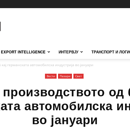
EXPORT INTELLIGENCE
ИНТЕРВЈУ
ТРАНСПОРТ И ЛОГИ
% кај германската автомобилска индустрија во јануари
Вести
Пазари
Свет
 производството од 
ата автомобилска и
во јануари