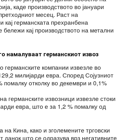
ија, каде производството во јануари
претходниот месец. Раст на
 и кај германската прехранбена
е бележи кај производството на метални
го намалуваат германскиот извоз
во германските компании извезле во
129,2 милијарди евра. Според Сојузниот
 % помалку отколку во декември и 0,1%
дина германските извозници извезле стоки
јарди евра, што е за 1,2 % помалку од
 на Кина, како и зголемените трговски
т данок што се одразува врз негативните