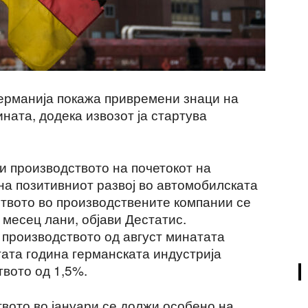
ерманија покажа привремени знаци на
ната, додека извозот ја стартува
и производството на почетокот на
на позитивниот развој во автомобилската
ството во производствените компании се
 месец лани, објави Дестатис.
 производството од август минатата
тата година германската индустрија
вото од 1,5%.
твото во јануари се должи особено на