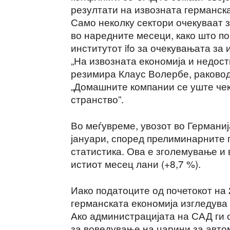
резултати на извозната германска
Само неколку сектори очекуваат 
во наредните месеци, како што п
институтот ifo за очекувањата за 
„На извозната економија и недост
резимира Клаус Волербе, раково
„Домашните компании се уште чек
странство”.
Во меѓувреме, увозот во Германиј
јануари, според прелиминарните 
статистика. Ова е зголемување и 
истиот месец лани (+8,7 %).
Иако податоците од почетокот на
германската економија изгледува 
Ако администрацијата на САД ги 
за воведување на царини за автом