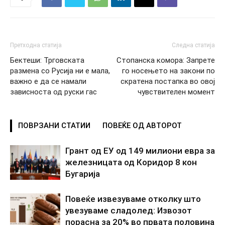
Претходна статија
Следна статија
Бектеши: Трговската
Стопанска комора: Запрете
размена со Русија ни е мала,
го носењето на закони по
важно е да се намали
скратена постапка во овој
зависноста од руски гас
чувствителен момент
ПОВРЗАНИ СТАТИИ
ПОВЕЌЕ ОД АВТОРОТ
Грант од ЕУ од 149 милиони евра за
железницата од Коридор 8 кон
Бугарија
Повеќе извезуваме отколку што
увезуваме сладолед: Извозот
порасна за 20% во првата половина