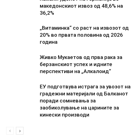
македонскиот извоз од 48,6% на
36,2%
„Витаминка“ со раст на извозот од
20% во првата половина од 2026
година
Живко Мукаетов од прва рака за
берзанскиот успех и идните
перспективи на „Алкалоид“
ЕУ подготвува истрага за увозот на
градежни материјали од Балканот
поради сомневања за
заобиколување на царините за
кинески производи