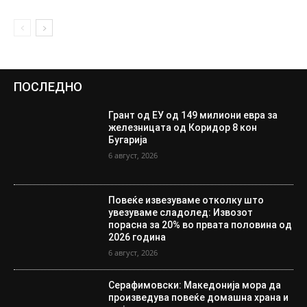
ПОСЛЕДНО
Грант од ЕУ од 149 милиони евра за
железницата од Коридор 8 кон
Бугарија
6 август, 2026
Повеќе извезуваме отколку што
увезуваме сладолед: Извозот
порасна за 20% во првата половина од
2026 година
6 август, 2026
Серафимовски: Македонија мора да
произведува повеќе домашна храна и