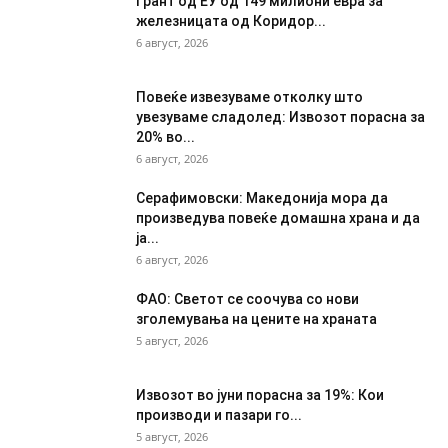
Грант од ЕУ од 149 милиони евра за
железницата од Коридор...
6 август, 2026
Повеќе извезуваме отколку што
увезуваме сладолед: Извозот порасна за
20% во...
6 август, 2026
Серафимовски: Македонија мора да
произведува повеќе домашна храна и да
ја...
6 август, 2026
ФАО: Светот се соочува со нови
зголемувања на цените на храната
5 август, 2026
Извозот во јуни порасна за 19%: Кои
производи и пазари го...
5 август, 2026