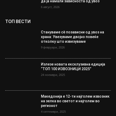
да ја намали зависноста од увоз
6 август, 2026
ТОП ВЕСТИ
Стануваме сè позависни од увоз на
храна: Увезуваме двојно повеќе
отколку што извезуваме
9 февруари, 2026
Излезе новата ексклузивна едиција
“ТОП 100 ИЗВОЗНИЦИ 2025”
24 ноември, 2025
Македонија е 12-ти најголем извозник
на зелка во светот и најголем во
регионот
4 септември, 2025