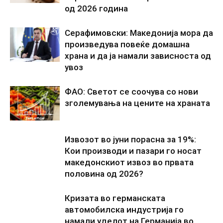
од 2026 година
Серафимовски: Македонија мора да
произведува повеќе домашна
храна и да ја намали зависноста од
увоз
ФАО: Светот се соочува со нови
зголемувања на цените на храната
Извозот во јуни порасна за 19%:
Кои производи и пазари го носат
македонскиот извоз во првата
половина од 2026?
Кризата во германската
автомобилска индустрија го
намали уделот на Германија во