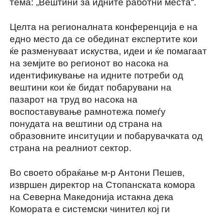
тема: „Вештини за идните работни места“.
Целта на регионалната конференција е на
едно место да се обединат експертите кои
ќе разменуваат искуства, идеи и ќе помагаат
на земјите во регионот во насока на
идентификување на идните потреби од
вештини кои ќе бидат побарувани на
пазарот на труд во насока на
воспоставување рамнотежа помеѓу
понудата на вештини од страна на
образовните инситуции и побарувачката од
страна на реалниот сектор.
Во своето обраќање м-р Антони Пешев,
извршен директор на Стопанската комора
на Северна Македонија истакна дека
Комората е системски чинител кој ги