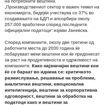
на потребните вештини.
„Производствениот сектор е важен темел на
економијата, бидејќи учествува со 37% во
создавањето на БДП и апсорбира околу
257.000 вработени според последните
официјални податоци“ изјави Јаневска.
Според компаниите, околу две третини од
работните места до 2030 година ќе
побаруваат меки вештини кои ќе придонесат
за раст на продуктивноста и одржливост на
компаниите.
Како најзначајни вештини кои
ќе се бараат во иднина се: критичкото
размислување, решавање на проблеми,
аналитички вештини, емоционална
интелигенција, вештини за корпоративна
одговорност, вештини за обработка на
податоци како и вештини за