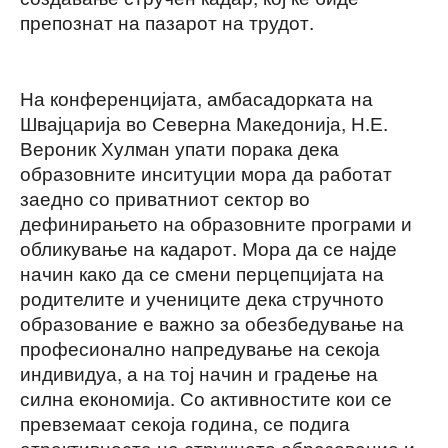
препознат на пазарот на трудот.
На конференцијата, амбасадорката на
Швајцарија во Северна Македонија, Н.Е.
Вероник Хулман упати порака дека
образовните инситуции мора да работат
заедно со приватниот сектор во
дефинирањето на образовните програми и
обликување на кадарот. Мора да се најде
начин како да се смени перцепцијата на
родителите и учениците дека стручното
образование е важно за обезбедување на
професионално напредување на секоја
индивидуа, а на тој начин и градење на
силна економија. Со активностите кои се
превземаат секоја година, се подига
атрактивноста на стручното образование и