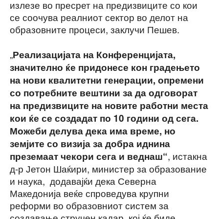
излезе во пресрет на предизвиците со кои
се соочува реалниот сектор во делот на
образовните процеси, заклучи Пешев.
„
Реализацијата на Конференцијата,
значително ќе придонесе кон градењето
на нови квалитетни генерации, опремени
со потребните вештини за да одговорат
на предизвиците на новите работни места
кои ќе се создадат по 10 години од сега.
Можеби делува дека има време, но
земјите со визија за добра иднина
, истакна
преземаат чекори сега и веднаш“
д-р Јетон Шаќири, министер за образование
и наука, додавајќи дека Северна
Македонија веќе спроведува крупни
реформи во образовниот систем за
создавање стручен кадар, кој ќе биде