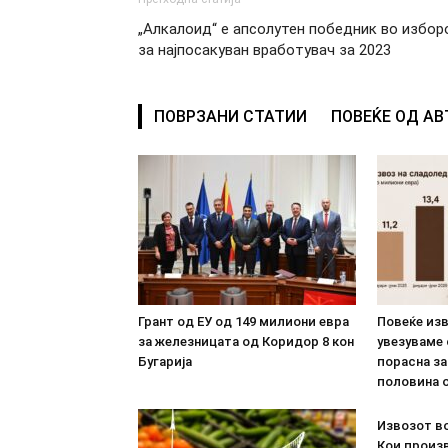
„Алкалоид“ e апсолутен победник во избор
за најпосакуван вработувач за 2023
ПОВРЗАНИ СТАТИИ
ПОВЕЌЕ ОД А
Грант од ЕУ од 149 милиони евра
Повеќе из
за железницата од Коридор 8 кон
увезуваме
Бугарија
порасна за
половина о
Извозот во
Кои произв