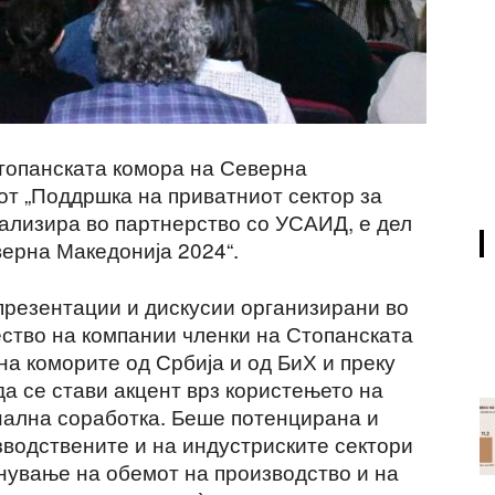
Стопанската комора на Северна
от „Поддршка на приватниот сектор за
реализира во партнерство со УСАИД, е дел
ерна Македонија 2024“.
 презентации и дискусии организирани во
ество на компании членки на Стопанската
а коморите од Србија и од БиХ и преку
а се стави акцент врз користењето на
нална соработка. Беше потенцирана и
водствените и на индустриските сектори
гнување на обемот на производство и на