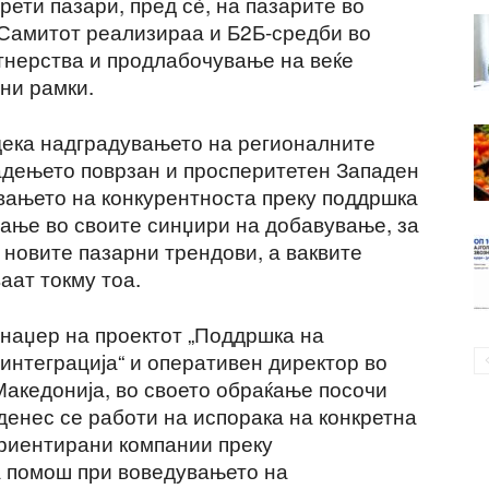
рети пазари, пред сѐ, на пазарите во
 Самитот реализираа и Б2Б-средби во
тнерства и продлабочување на веќе
лни рамки.
ека надградувањето на регионалните
радењето поврзан и просперитетен Западен
вањето на конкурентноста преку поддршка
рање во своите синџири на добавување, за
 новите пазарни трендови, а ваквите
аат токму тоа.
енаџер на проектот „Поддршка на
интеграција“ и оперативен директор во
акедонија, во своето обраќање посочи
 денес се работи на испорака на конкретна
ориентирани компании преку
а помош при воведувањето на