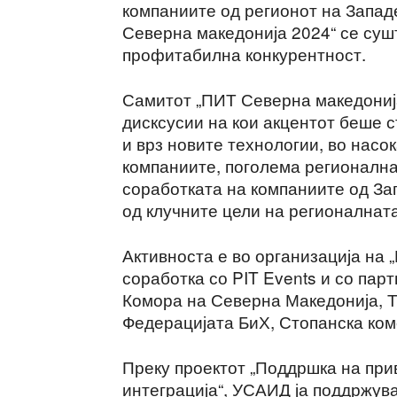
компаниите од регионот на Запад
Северна македонија 2024“ се суш
профитабилна конкурентност.
Самитот „ПИТ Северна македонија
дисксусии на кои акцентот беше 
и врз новите технологии, во насо
компаниите, поголема регионална
соработката на компаниите од За
од клучните цели на регионалната
Активноста е во организација на „
соработка со PIT Events и со па
Комора на Северна Македонија, 
Федерацијата БиХ, Стопанска ком
Преку проектот „Поддршка на при
интеграција“, УСАИД ја поддржув