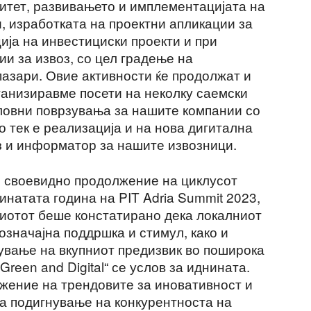
итет, развивањето и имплементацијата на
, изработката на проектни апликации за
ија на инвестициски проекти и при
ии за извоз, со цел градење на
пазари. Овие активности ќе продолжат и
ганизиравме посети на неколку саемски
овни поврзувања за нашите компании со
о тек е реализација и на нова дигитална
аз и информатор за нашите извозници.
е своевидно продолжение на циклусот
инатата година на PIT Adria Summit 2023,
миотот беше констатирано дека локалниот
значајна поддршка и стимул, како и
ување на вкупниот предизвик во поширока
reen and Digital“ се услов за иднината.
олжение на трендовите за иновативност и
на подигнување на конкурентноста на