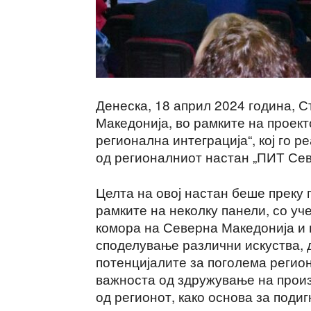
Денеска, 18 април 2024 година, 
Македонија, во рамките на проект
регионална интеграција“, кој го 
од регионалниот настан „ПИТ Сев
Целта на овој настан беше преку
рамките на неколку панели, со уч
комора на Северна Македонија и н
споделување различни искуства, д
потенцијалите за поголема регио
важноста од здружување на произ
од регионот, како основа за поди