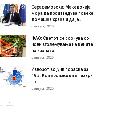
Серафимовски: Македонија
мора да произведува повеќе
домашна храна и да ја...
6 август, 2026
ФАО: Светот се соочува со
нови зголемувања на цените
на храната
5 август, 2026
Извозот во јуни порасна за
19%: Кои производи и пазари
го...
5 август, 2026