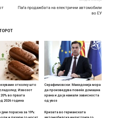
от
Паѓа продажбата на електрични автомобили
во ЕУ
ВТОРОТ
везуваме отколку што
Серафимовски: Македонија мора
 сладолед: Извозот
да произведува повеќе домашна
 20% во првата
храна и да ја намали зависноста
д 2026 година
од увоз
 јуни порасна за 19%:
Кризата во германската
оди и пазари го носат
автомобилска индустрија го