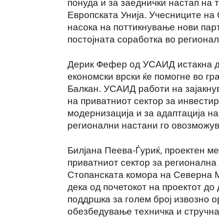
понуда и за заеднички настап на т
Европската Унија. Учесниците на
насока на поттикнување нови пар
постојната соработка во региона
Дерик Фефер од УСАИД истакна д
економски врски ќе помогне во г
Балкан. УСАИД работи на зајакну
на приватниот сектор за инвести
модернизација и за адаптација на
регионални настани го овозможув
Билјана Пеева-Ѓуриќ, проектен м
приватниот сектор за регионална 
Стопанската комора на Северна М
дека од почетокот на проектот до
поддршка за голем број извозно 
обезбедување техничка и стручн