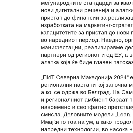
меѓународните стандарди за квал
нови дигитални решенија и алатки
пристап до финансии за реализац
изработката на маркетинг-стратег
капацитетите за пристап до нови 
во наредниот период. Наедно, ор
манифестации, реализиравме дел
партнери од регионот и од ЕУ, а в
алатка која ќе биде главен паток
„ПИТ Северна Македонија 2024“ 
регионални настани кој започна м
а кој се одржа во Белград. На Са
и регионалниот амбиент бараат по
навремено и сеопфатно претстав
смисла. Деловните модели „Lean, G
Имајќи го тоа на ум, а како прод
напредни технологии, во насока 