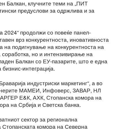
ен Балкан, клучните теми на „ПИТ
тински предуслови за одржлива и за
 2024“ продолжи со повеќе панел-
ставен врз конкурентноста, иновативноста
ка на подигнување на конкурентноста на
 соработка, но и интензивирање на
паден Балкан со ЕУ-пазарите, што е една
 бизнис-интеграција.
Браварија индустриски маркетинг“, а во
ртнерите МАМЕИ, Инфоверс, ЗАВАР, НЛ
ТАРГЕР Е&К, АХК, Стопанска комора на
ора на Србија и Светска банка.
ватниот сектор за регионална
а Стопанската комора на Северна