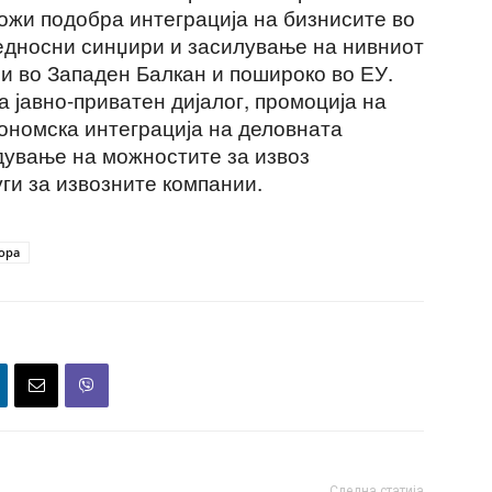
ожи подобра интеграција на бизнисите во
едносни синџири и засилување на нивниот
ни во Западен Балкан и пошироко во ЕУ.
а јавно-приватен дијалог, промоција на
ономска интеграција на деловната
дување на можностите за извоз
ги за извозните компании.
ора
Следна статија