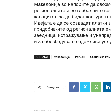
Македонија во напорите да овозм
регионалните и во глобалните вр
капацитет, за да бидат конкурент
Идејата е да се создадат алатки з
придобивките од регионалната ек
заедница, истражување и унапре
и за обезбедување одржливи услу
ОЗНАКИ
Македонија
Регион
Стопанска ком
Сподели
Претходна статија