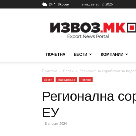
C
24
петок, август 7, 2026
Skopje
ИзвозМК
ПОЧЕТНА
ВЕСТИ
КОМПАНИИ
Почетна
Вести
Регионална соработка за подоб
Вести
Македонија
Регион
Регионална сор
ЕУ
18 април, 2024