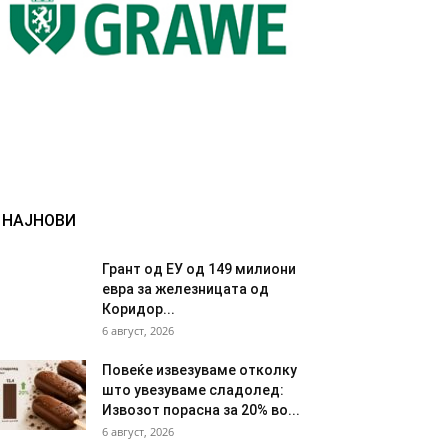
НАЈНОВИ
Грант од ЕУ од 149 милиони
евра за железницата од
Коридор...
6 август, 2026
Повеќе извезуваме отколку
што увезуваме сладолед:
Извозот порасна за 20% во...
6 август, 2026