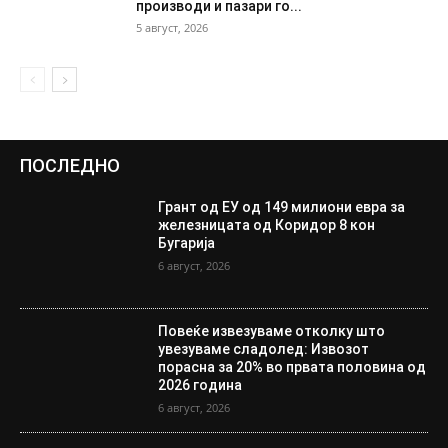
производи и пазари го...
5 август, 2026
ПОСЛЕДНО
Грант од ЕУ од 149 милиони евра за
железницата од Коридор 8 кон
Бугарија
6 август, 2026
Повеќе извезуваме отколку што
увезуваме сладолед: Извозот
порасна за 20% во првата половина од
2026 година
6 август, 2026