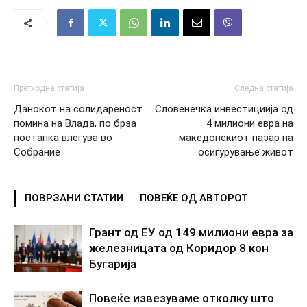
Претходна статија
Следна статија
Данокот на солидареност
Словенечка инвестициија од
помина на Влада, по брза
4 милиони евра на
постапка влегува во
македонскиот пазар на
Собрание
осигурување живот
ПОВРЗАНИ СТАТИИ
ПОВЕЌЕ ОД АВТОРОТ
Грант од ЕУ од 149 милиони евра за
железницата од Коридор 8 кон
Бугарија
Повеќе извезуваме отколку што