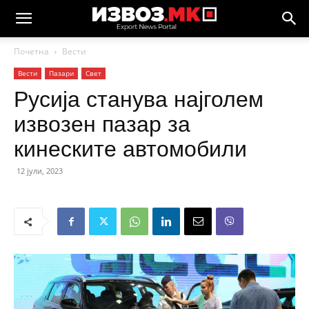
Почетна
Вести
Вести
Пазари
Свет
Русија станува најголем
извозен пазар за
кинеските автомобили
12 јули, 2023