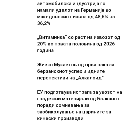
автомобилска индустрија го
намали уделот на Германија во
македонскиот извоз од 48,6% на
36,2%
„Витаминка“ со раст на извозот од
20% во првата половина од 2026
година
Живко Мукаетов од прва рака за
берзанскиот успех и идните
перспективи на „Алкалоид“
ЕУ подготвува истрага за увозот на
градежни материјали од Балканот
поради сомневања за
заобиколување на царините за
кинески производи