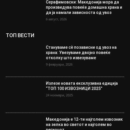
Серафимовски: Македонија мора да
произведува повеќе домашна храна и
да ја намали зависноста од увоз
6 август, 2026
ТОП ВЕСТИ
Стануваме сè позависни од увоз на
храна: Увезуваме двојно повеќе
отколку што извезуваме
9 февруари, 2026
Излезе новата ексклузивна едиција
“ТОП 100 ИЗВОЗНИЦИ 2025”
24 ноември, 2025
Македонија е 12-ти најголем извозник
на зелка во светот и најголем во
регионот