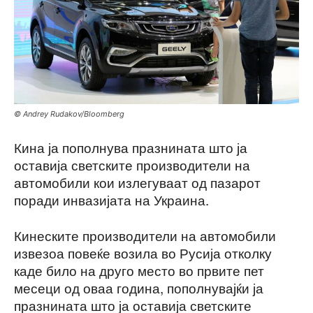
© Andrey Rudakov/Bloomberg
Кина ја пополнува празнината што ја
оставија светските производители на
автомобили кои излегуваат од пазарот
поради инвазијата на Украина.
Кинеските производители на автомобили
извезоа повеќе возила во Русија отколку
каде било на друго место во првите пет
месеци од оваа година, пополнувајќи ја
празнината што ја оставија светските