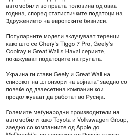
автомобили во првата половина од оваа
година, според статистичките податоци на
Здружението на европските бизниси.
Популарните модели вклучуваат теренци
како што се Chery’s Tiggo 7 Pro, Geely’s
Coolray и Great Wall’s Haval сериите,
покажуваат податоците на групата.
Украина ги стави Geely и Great Wall на
списокот на „спонзори на војната“ заедно со
повеќе од дваесетина компании кои
продолжуваат да работат во Русија.
Големите меѓународни производители на
автомобили како Toyota и Volkswagen Group,
заедно со компаниите од Apple до
McDonald’s, се повлекоа од Русија откако