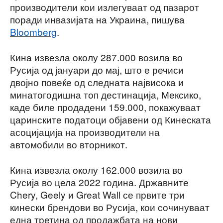
производители кои излегуваат од пазарот
поради инвазијата на Украина, пишува
Bloomberg
.
Кина извезла околу 287.000 возила во
Русија од јануари до мај, што е речиси
двојно повеќе од следната највисока и
минатогодишна топ дестинација, Мексико,
каде биле продадени 159.000, покажуваат
царинските податоци објавени од Кинеската
асоцијација на производители на
автомобили во вторникот.
Кина извезла околу 162.000 возила во
Русија во цела 2022 година. Државните
Chery, Geely и Great Wall се првите три
кинески брендови во Русија, кои сочинуваат
една третина од продажбата на нови