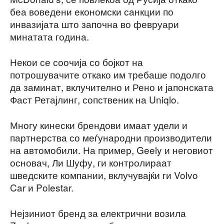
беа воведени економски санкции по
инвазијата што започна во февруари
минатата година.
Некои се соочија со бојкот на
потрошувачите откако им требаше подолго
да заминат, вклучително и Рено и јапонската
Фаст Ретајлинг, сопственик на Uniqlo.
Многу кинески брендови имаат удели и
партнерства со меѓународни производители
на автомобили. На пример, Geely и неговиот
основач, Ли Шуфу, ги контролираат
шведските компании, вклучувајќи ги Volvo
Car и Polestar.
Нејзиниот бренд за електрични возила