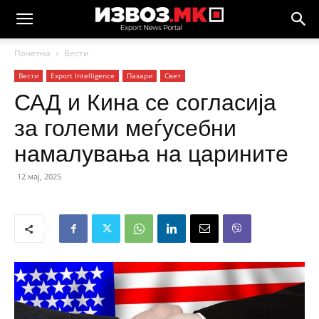
Почетна
Вести
Вести
Еxport Intelligence
Пазари
Свет
САД и Кина се согласија
за големи меѓусебни
намалувања на царините
12 мај, 2025