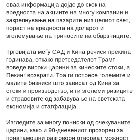
оваа информација дојде до скок на
вредноста на акциите на многу компании и
закрепнување на пазарите низ целиот свет,
пораст на вредноста на доларот и
зголемување на приносите на обврзниците.
Трговијата меѓу САД и Кина речиси прекина
годинава, откако претседателот Трамп
воведе високи царини за кинеските стоки, а
Пекинг возврати. Тоа ги потресе големите и
малите бизниси што зависат од Кина за
стоки и производство, и ги зголеми ризиците
и стравовите од забавување на светската
економија и стагфлација.
Изгледите за многу пониски од очекуваните
царини, како и 90-дневениот прозорец за
понатамошни разговори отвораат можност