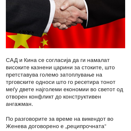
САД и Кина се согласија да ги намалат
високите казнени царини за стоките, што
претставува големо затоплување на
трговските односи што го ресетира тонот
меѓу двете најголеми економии во светот од
отворен конфликт до конструктивен
ангажман.
По разговорите за време на викендот во
Женева договорено е „реципрочната“