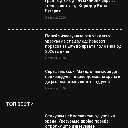
Грант од ЕУ од 149 милиони евра за
железницата од Коридор 8 кон
Бугарија
6 август, 2026
Повеќе извезуваме отколку што
увезуваме сладолед: Извозот
порасна за 20% во првата половина од
2026 година
6 август, 2026
Серафимовски: Македонија мора да
произведува повеќе домашна храна и
да ја намали зависноста од увоз
6 август, 2026
ТОП ВЕСТИ
Стануваме сè позависни од увоз на
храна: Увезуваме двојно повеќе
отколку што извезуваме