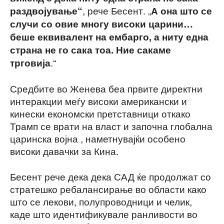
, рече Бесент. „
раздвојување“
А она што се
случи со овие многу високи царини…
беше еквивалент на ембарго, а ниту една
страна не го сака тоа. Ние сакаме
.“
трговија
Средбите во Женева беа првите директни
интеракции меѓу високи американски и
кинески економски претставници откако
Трамп се врати на власт и започна глобална
царинска војна , наметнувајќи особено
високи давачки за Кина.
Бесент рече дека дека САД ќе продолжат со
стратешко ребалансирање во области како
што се лекови, полупроводници и челик,
каде што идентификувале ранливости во