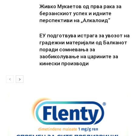
Живко Мукаетов од прва рака за
берзанскиот успех и идните
перспективи на „Алкалоид“
ЕУ подготвува истрага за увозот на
градежни материјали од Балканот
поради сомневања за
заобиколување на царините за
кинески производи