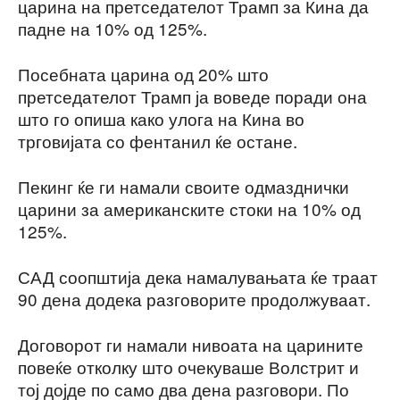
царина на претседателот Трамп за Кина да
падне на 10% од 125%.
Посебната царина од 20% што
претседателот Трамп ја воведе поради она
што го опиша како улога на Кина во
трговијата со фентанил ќе остане.
Пекинг ќе ги намали своите одмазднички
царини за американските стоки на 10% од
125%.
САД соопштија дека намалувањата ќе траат
90 дена додека разговорите продолжуваат.
Договорот ги намали нивоата на царините
повеќе отколку што очекуваше Волстрит и
тој дојде по само два дена разговори. По