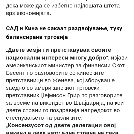
дека може да се избегне најлошата штета
врз економијата.
САД и Кина не сакаат раздвојување, туку
балансирана трговија
„
Двете земји ги претставуваа своите
“, изјави
национални интереси многу добро
американскиот министер за финансии Скот
Бесент по разговорите со кинеските
претставници во Женева, кој зборуваше
заедно со американскиот трговски
претставник Џејмисон Грир по разговорите
за време на викендот во Швајцарија, на кои
двете страни го поздравија напредокот во
стеснувањето на разликите.
„
Консензусот од двете делегации овој
викенд е дека ниту една страна не сака