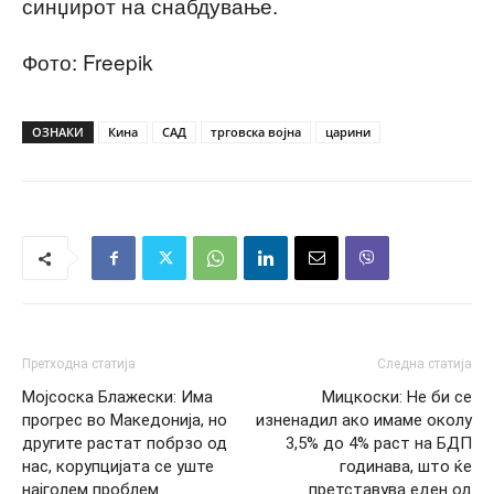
синџирот на снабдување.
Фото: Freepik
ОЗНАКИ
Кина
САД
трговска војна
царини
Претходна статија
Следна статија
Мојсоска Блажески: Има
Мицкоски: Не би се
прогрес во Македонија, но
изненадил ако имаме околу
другите растат побрзо од
3,5% до 4% раст на БДП
нас, корупцијата се уште
годинава, што ќе
најголем проблем
претставува еден од