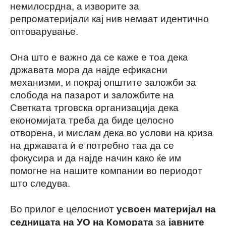
немилосрдна, а изворите за
репроматеријали кај нив немаат идентично
оптоварување.
Она што е важно да се каже е тоа дека
државата мора да најде ефикасни
механизми, и покрај општите заложби за
слобода на пазарот и заложбите на
Светката трговска организација дека
економијата треба да биде целосно
отворена, и мислам дека во услови на криза
на државата ѝ е потребно таа да се
фокусира и да најде начин како ќе им
помогне на нашите компании во периодот
што следува.
Во прилог е целосниот
усвоен материјал на
за
седницата на УО на Комората
јавните