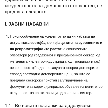
кокурентноста на домашното стопанство, се
предлага следното:
I.
ЈАВНИ НАБАВКИ
Приспособување на концептот за јавни набавки
на
актуелната состојба, во која цените на суровините и
н
а
репроматеријалите растат,
а економските
оператори (од градежниот и прехранбениот сектор, од
металната и електроиндустријата, од трговијата и сл.)
не се во состојба да постапуваат според договорите,
според претходно договорените цени, за што се
предлага секторски пристап за утврдување на
формулите за корекција/приспособување на цените, со
вклученост на претставници од реалниот сектор.
1.1. Во новите постапки за доделување