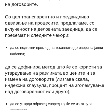
на договорите.
Со цел транспарентно и предвидливо
одвивање на процесите, предлагаме, со
вклученост на деловната заедница, да се
преземат и следните чекори:
да се подготви преглед на тековните договори за јавни
набавки;
да се дефинира метод што ќе се користи за
утврдување на разликата во цените и за
измена на договорите (лизгава скала,
индексна клаузула, процент на зголемување
над договорениот или друго);
да се утврди образец според кој ќе се изготвува
анализата;