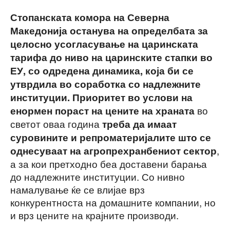
Стопанската комора на Северна
Македонија останува на определбата за
целосно усогласување на царинската
тарифа до ниво на царинските стапки во
ЕУ, со одредена динамика, која би се
утврдила во соработка со надлежните
институции. Приоритет во услови на
во
енормен пораст на цените на храната
светот оваа година
треба
да имаат
суровините и репроматеријалите што се
,
однесуваат на агропрехранбениот сектор
а за кои претходно беа доставени барања
до надлежните институции. Со нивно
намалување ќе се влијае врз
конкурентноста на домашните компании, но
и врз цените на крајните производи.