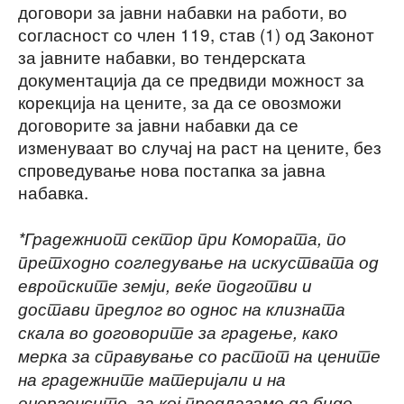
договори за јавни набавки на работи, во
согласност со член 119, став (1) од Законот
за јавните набавки, во тендерската
документација да се предвиди можност за
корекција на цените, за да се овозможи
договорите за јавни набавки да се
изменуваат во случај на раст на цените, без
спроведување нова постапка за јавна
набавка.
*Градежниот сектор при Комората, по
претходно согледување на искуствата од
европските земји, веќе подготви и
достави предлог во однос на клизната
скала во договорите за градење, како
мерка за справување со растот на цените
на градежните материјали и на
енергенсите, за кој предлагаме да биде