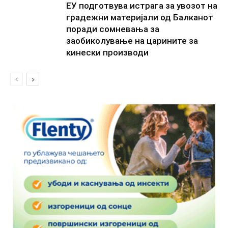
ЕУ подготвува истрага за увозот на
градежни материјали од Балканот
поради сомневања за
заобиколување на царините за
кинески производи