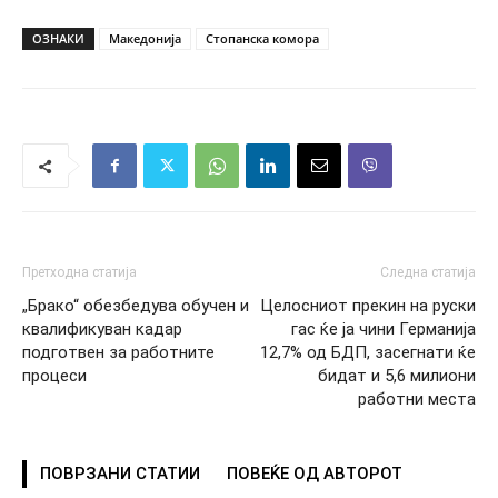
ОЗНАКИ
Македонија
Стопанска комора
Претходна статија
Следна статија
„Брако“ обезбедува обучен и
Целосниот прекин на руски
квалификуван кадар
гас ќе ја чини Германија
подготвен за работните
12,7% од БДП, засегнати ќе
процеси
бидат и 5,6 милиони
работни места
ПОВРЗАНИ СТАТИИ
ПОВЕЌЕ ОД АВТОРОТ