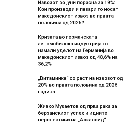
Извозот во јуни порасна за 19%:
Кои производи и пазари го носат
македонскиот извоз во првата
половина од 2026?
Кризата во германската
автомобилска индустрија го
намали уделот на Германија во
македонскиот извоз од 48,6% на
36,2%
„Витаминка“ со раст на извозот од
20% во првата половина од 2026
година
Живко Мукаетов од прва рака за
берзанскиот успех и идните
перспективи на „Алкалоид“