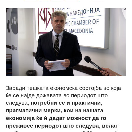
Заради тешката економска состојба во која
ќе се најде државата во периодот што
следува,
потребни се и практични,
прагматични мерки, кои на нашата
економија ќе ѝ дадат можност да го
преживее периодот што следува, велат