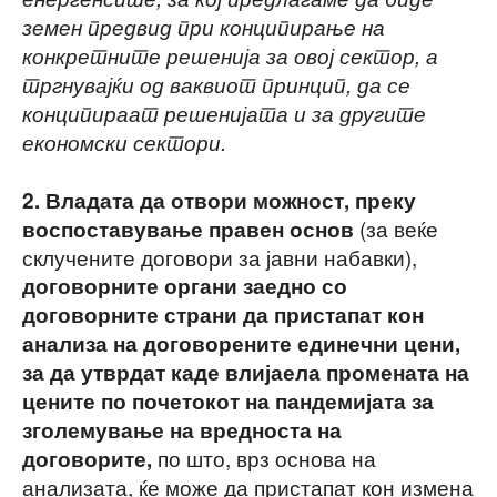
земен предвид при конципирање на
конкретните решенија за овој сектор, а
тргнувајќи од ваквиот принцип, да се
конципираат решенијата и за другите
економски сектори.
2.
Владата да отвори можност, преку
(за веќе
воспоставување правен основ
склучените договори за јавни набавки),
договорните органи заедно со
договорните страни да пристапат кон
анализа на договорените единечни цени,
за да утврдат каде влијаела промената на
цените по почетокот на пандемијата за
зголемување на вредноста на
по што, врз основа на
договорите,
анализата, ќе може да пристапат кон измена