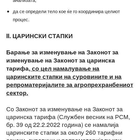
да се определи тело кое ќе го координира целиот
процес.
II. ЦАРИНСКИ СТАПКИ
Барање за изменување на Законот за
изменување на
Законот за царинска
тарифа
, со цел намалување на
царинските стапки на суровините и на
репроматеријалите за агропрехранбениот
сектор.
Со Законот за изменување на Законот за
царинска тарифа (Службен весник на РСМ,
бр. 39 од 22.2.2022 година) се намалија
царинските стапки за околу 260 тарифни
ознаки, суровини и репроматеријали кои,