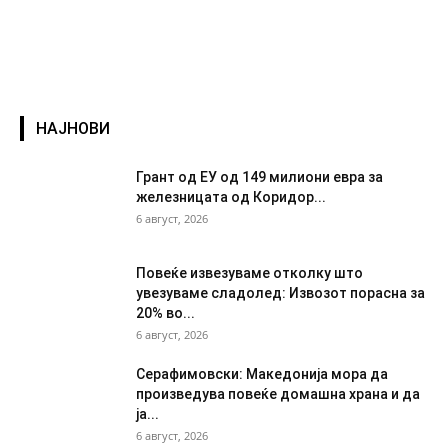
НАЈНОВИ
Грант од ЕУ од 149 милиони евра за
железницата од Коридор...
6 август, 2026
Повеќе извезуваме отколку што
увезуваме сладолед: Извозот порасна за
20% во...
6 август, 2026
Серафимовски: Македонија мора да
произведува повеќе домашна храна и да
ја...
6 август, 2026