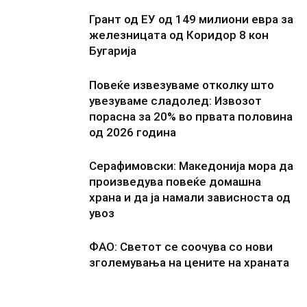
Грант од ЕУ од 149 милиони евра за
железницата од Коридор 8 кон
Бугарија
Повеќе извезуваме отколку што
увезуваме сладолед: Извозот
порасна за 20% во првата половина
од 2026 година
Серафимовски: Македонија мора да
произведува повеќе домашна
храна и да ја намали зависноста од
увоз
ФАО: Светот се соочува со нови
зголемувања на цените на храната