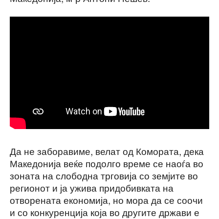
Да не заборавиме, велат од Комората, дека
Македонија веќе подолго време се наоѓа во
зоната на слободна трговија со земјите во
регионот и ја ужива придобивката на
отворената економија, но мора да се соочи
и со конкуренција која во другите држави е