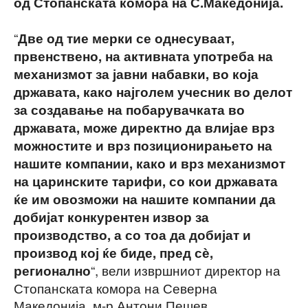
од Стопанската комора на С.Македонија.
“
Две од тие мерки се однесуваат,
првенствено, на активната употреба на
механизмот за јавни набавки, во која
државата, како најголем учесник во делот
за создавање на побарувачката во
државата, може директно да влијае врз
можностите и врз позиционирањето на
нашите компании, како и врз механизмот
на царинските тарифи, со кои државата
ќе им овозможи на нашите компании да
добијат конкурентен извор за
производство, а со тоа да добијат и
производ кој ќе биде, пред сѐ,
“, вели извршниот директор на
регионално
Стопанската комора на Северна
Македонија, м-р Антони Пешев.