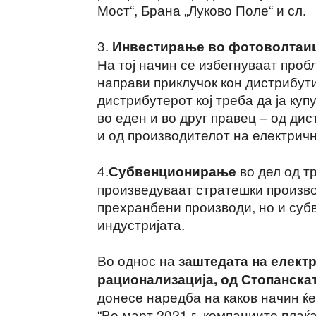
Мост“, Брана „Луково Поле“ и сл.
3.
Инвестирање во фотоволтаици
На тој начин се избегнуваат проб
направи приклучок кон дистрибут
дистрибутерот кој треба да ја куп
во еден и во друг правец – од ди
и од производителот на електрич
4.
во дел од т
Субвенционирање
произведуваат стратешки произво
прехранбени производи, но и суб
индустријата.
Во однос на
заштедата на електр
рационализација, од Стопанска
донесе наредба на каков начин ќ
“Во март 2021 г. компаниите плаќ