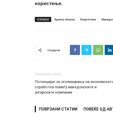
користење.
ОЗНАКИ
Бранко Азески
Енергетика
Македон
Сподели
Претходна статија
Потенцијал за зголемување на економскат
соработка помеѓу македонските и
унгарските компании
ПОВРЗАНИ СТАТИИ
ПОВЕЌЕ ОД А