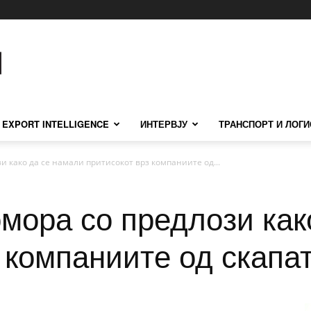
EXPORT INTELLIGENCE
ИНТЕРВЈУ
ТРАНСПОРТ И ЛОГИ
и како да се намали притисокот врз компаниите од...
мора со предлози как
 компаниите од скапат