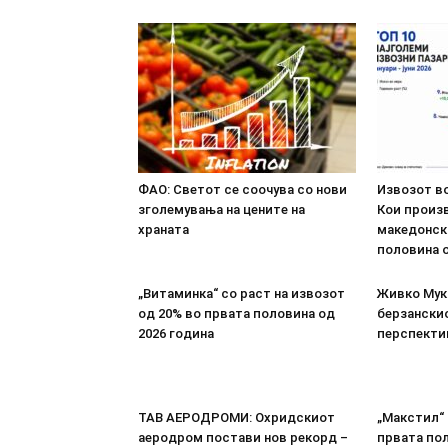
ФАО: Светот се соочува со нови
Извозот во
зголемувања на цените на
Кои произв
храната
македонск
половина о
„Витаминка“ со раст на извозот
Живко Мука
од 20% во првата половина од
берзанскио
2026 година
перспекти
ТАВ АЕРОДРОМИ: Охридскиот
„Макстил“ 
аеродром постави нов рекорд –
првата пол