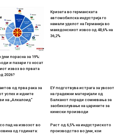
Кризата во германската
автомобилска индустрија го
намали уделот на Германија во
македонскиот извоз од 48,6% на
36,2%
 јуни порасна за 19%:
оди и пазари го носат
иот извоз во првата
д 2026?
етов од прва рака за
ЕУ подготвува истрага за увозот
т успех и идните
на градежни материјали од
ви на „Алкалоид“
Балканот поради сомневања за
заобиколување на царините за
кинески производи
со пад на извозот во
Раст од 6,5% на индустриското
овина од годината:
производство во јуни, кои