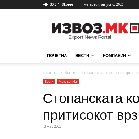
C
30.5
четврток, август 6, 2026
Skopje
ИзвозМК
ПОЧЕТНА
ВЕСТИ
КОМПАНИИ
Почетна
Вести
Стопанската комора со предлоз
Вести
Македонија
Стопанската ко
притисокот врз
3 мај, 2022