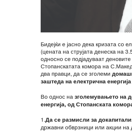
Бидејќи е јасно дека кризата со 
(цената на струјата денеска на 3.5
односно се подјадуваат деновите 
Стопанскатата комора на С.Македо
два правци, да се зголеми
домаш
заштеда на електрична енергија
Во однос на
зголемувањето на д
енергија, од Стопанската комор
1.
Да се размисли за докапитал
државни обврзници или акции на 