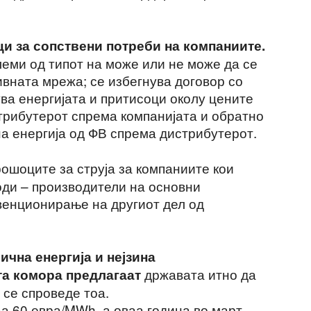
 за сопствени потреби на компаниите.
леми од типот на може или не може да се
ивната мрежа; се избегнува договор со
ува енергијата и притисоци околу цените
стрибутерот спрема компанијата и обратно
на енергија од ФВ спрема дистрибутерот.
рошоците за струја за компаниите кои
ди – производители на основни
венционирање на другиот дел од
ична енергија и нејзина
државата итно да
та комора предлагаат
е се спроведе тоа.
аа 60 евра/MWh, а оваа година во март –