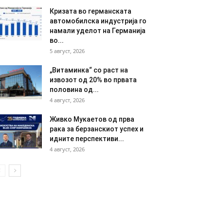
Кризата во германската
автомобилска индустрија го
намали уделот на Германија
во...
5 август, 2026
„Витаминка“ со раст на
извозот од 20% во првата
половина од...
4 август, 2026
Живко Мукаетов од прва
рака за берзанскиот успех и
идните перспективи...
4 август, 2026