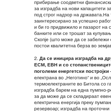
прибирање соодветни финансиски 
за изградба на нови капацитети з
под строг надзор на државата.На 
заинтересирано за успешно рабо
и би го придвижило и пазарот на 
банките или се трошат за купува
Скопје (што може да се забележи о
постои квалитетна берза во земја
2.
Да се иницира изградба на др
ЕСМ, ЕВН и со стопанствениците
поголеми енергетски постројки
електрана во „Неготино“ и во „Ос
термоелектраните во Битола со г
изградба барем на една пумпно-
за да може да се складираат еве
електрична енергија преку пумпа
резервоар; изградба на проточни