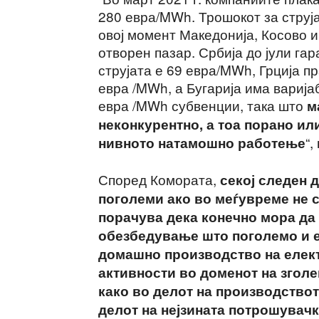
280 евра/MWh. Трошокот за струја
овој момент Македонија, Косово и
отворен пазар. Србија до јули га
струјата е 69 евра/MWh, Грција п
евра /MWh, а Бугарија има варија
евра /MWh субвенции, така што
м
неконкурентно, а тоа порано ил
“
нивното натамошно работење
Според Комората,
секој следен 
поголеми ако во меѓувреме не 
порачува дека конечно мора да
обезбедување што поголемо и 
домашно производство на елект
активности во доменот на згол
како во делот на производството
делот на нејзината потрошувачк