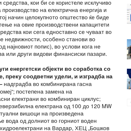
средства, кои би се користеле исклучиво
а производство на електрична енергија и
тој начин целокупното општество ќе биде
тење на овие производствени капацитети
средства кои сега едноставно се чуваат во
ње недвижности, особено станови во
д најновиот попис), во услови кога не
ва или други видови финансиски пазари.
уги енергетски објекти во соработка со
, преку соодветни удели, и изградба на
надградба во комбинирана гасна
 –
ломеј“; постепена замена на
асни електрани во комбиниран циклус;
реверзибилна електрана од 100 до 120 MW
нтуални вишоци на произведена
ње вода од долниот во горниот воден
 хидроелектрани на Вардар, ХЕЦ „Бошков