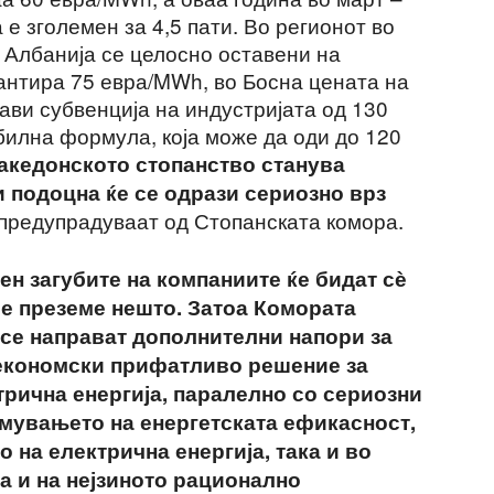
 е зголемен за 4,5 пати. Во регионот во
 Албанија се целосно оставени на
рантира 75 евра/MWh, во Босна цената на
рави субвенција на индустријата од 130
билна формула, која може да оди до 120
акедонското стопанство станува
и подоцна ќе се одрази сериозно врз
, предупрадуваат од Стопанската комора.
ден загубите на компаниите ќе бидат сѐ
се преземе нешто. Затоа Комората
 се направат дополнителни напори за
економски прифатливо решение за
рична енергија, паралелно со сериозни
емувањето на енергетската ефикасност,
 на електрична енергија, така и во
а и на нејзиното рационално