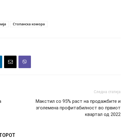
ија
Стопанска комора
Следна статија
а
Макстил со 95% раст на продажбите и
зголемена профитабилност во првиот
квартал од 2022
ВТОРОТ