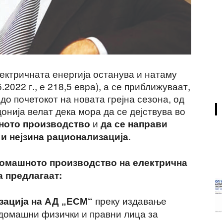
електричната енергија останува и натаму
.2022 г., е 218,5 евра), а се приближуваат,
до почетокот на новата грејна сезона, од
нија велат дека мора да се дејствува во
и
ното производство
да се направи
.
 и нејзина рационализација
омашното производство на електрична
а предлагаат:
преку издавање
изација на АД „ЕСМ“
домашни физички и правни лица за