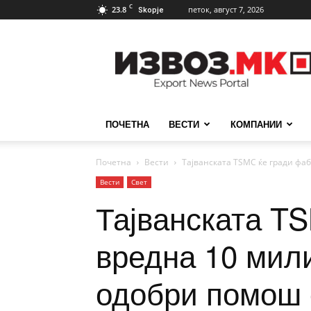
C
23.8
петок, август 7, 2026
Skopje
ИзвозМК
ПОЧЕТНА
ВЕСТИ
КОМПАНИИ
Почетна
Вести
Тајванската TSMC ќе гради фаб
Вести
Свет
Тајванската T
вредна 10 мили
одобри помош 