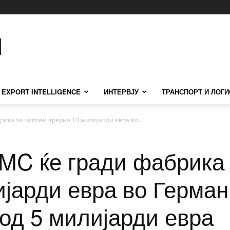
EXPORT INTELLIGENCE
ИНТЕРВЈУ
ТРАНСПОРТ И ЛОГИ
рика за чипови вредна 10 милијарди евра во...
SMC ќе гради фабрика
јарди евра во Герман
од 5 милијарди евра