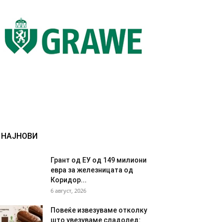
НАЈНОВИ
Грант од ЕУ од 149 милиони
евра за железницата од
Коридор...
6 август, 2026
Повеќе извезуваме отколку
што увезуваме сладолед: