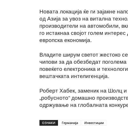
Новата локација ќе ги зајакне на
од Азија за увоз на витална техно
производители на автомобили, вк
го истакнаа својот голем интере
европска економија.
Владите ширум светот жестоко се
чипови за да обезбедат поголема
повеќето електроника и технологи
вештачката интелигенција.
Роберт Хабек, заменик на Шолц и 
„робусното“ домашно производств
одржување на глобалната конкуре
ОЗНАКИ
Германија
Инвестиции