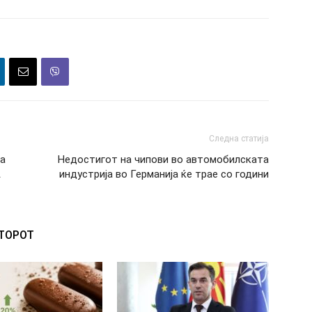
Следна статија
на
Недостигот на чипови во автомобилската
А
индустрија во Германија ќе трае со години
ВТОРОТ