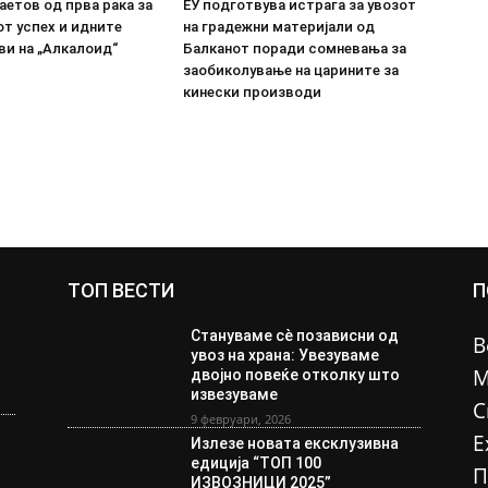
етов од прва рака за
ЕУ подготвува истрага за увозот
т успех и идните
на градежни материјали од
ви на „Алкалоид“
Балканот поради сомневања за
заобиколување на царините за
кинески производи
ТОП ВЕСТИ
П
Стануваме сè позависни од
В
увоз на храна: Увезуваме
М
двојно повеќе отколку што
извезуваме
С
9 февруари, 2026
Е
Излезе новата ексклузивна
едиција “ТОП 100
П
ИЗВОЗНИЦИ 2025”