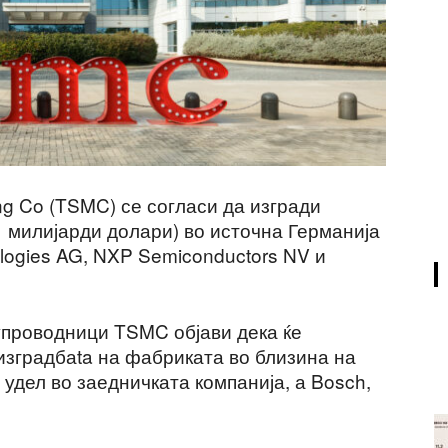
ng Co (TSMC) се согласи да изгради
1 милијарди долари) во источна Германија
ologies AG, NXP Semiconductors NV и
упроводници TSMC објави дека ќе
изградбаta на фабриката во близина на
удел во заедничката компанија, а Bosch,