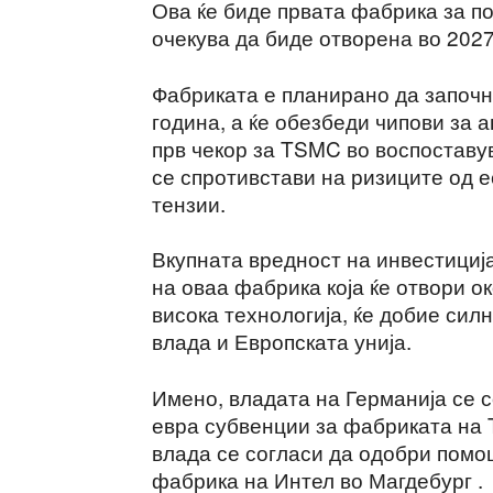
Ова ќе биде првата фабрика за п
очекува да биде отворена во 2027
Фабриката е планирано да започне
година, а ќе обезбеди чипови за 
прв чекор за TSMC во воспоставу
се спротивстави на ризиците од 
тензии.
Вкупната вредност на инвестиција
на оваа фабрика која ќе отвори о
висока технологија, ќе добие си
влада и Европската унија.
Имено, владата на Германија се 
евра субвенции за фабриката на
влада се согласи да одобри помо
фабрика на Интел во Магдебург .