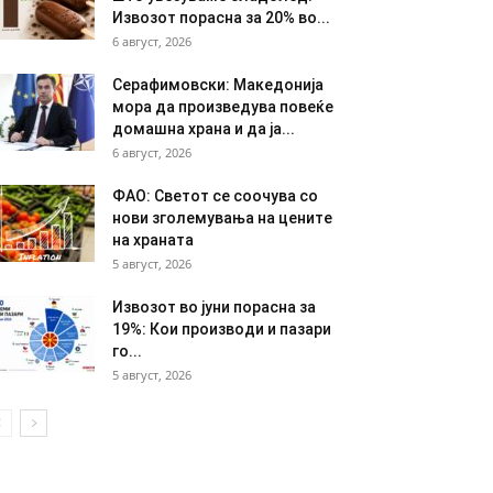
Извозот порасна за 20% во...
6 август, 2026
Серафимовски: Македонија
мора да произведува повеќе
домашна храна и да ја...
6 август, 2026
ФАО: Светот се соочува со
нови зголемувања на цените
на храната
5 август, 2026
Извозот во јуни порасна за
19%: Кои производи и пазари
го...
5 август, 2026