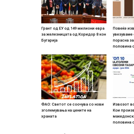
Грант од ЕУ од 149 милиони евра
Повеќе из
за железницата од Коридор 8 кон
увезуваме
Бугарија
порасна за
половина о
ФАО: Светот се соочува со нови
Извозот во
зголемувања на цените на
Кои произв
храната
македонск
половина о