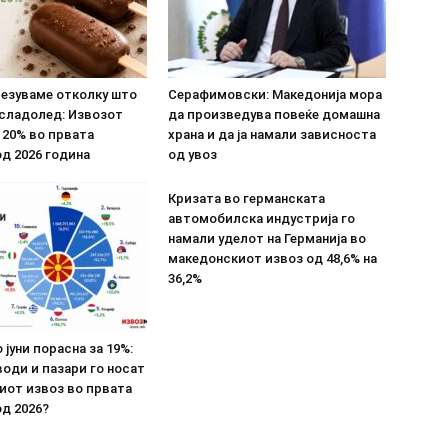
везуваме отколку што
Серафимовски: Македонија мора
 сладолед: Извозот
да произведува повеќе домашна
 20% во првата
храна и да ја намали зависноста
д 2026 година
од увоз
Кризата во германската
автомобилска индустрија го
намали уделот на Германија во
македонскиот извоз од 48,6% на
36,2%
 јуни порасна за 19%:
оди и пазари го носат
иот извоз во првата
д 2026?