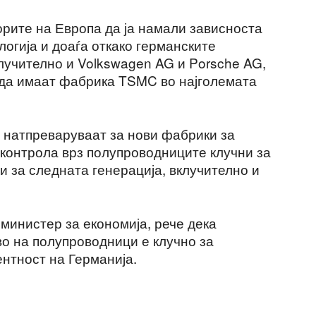
порите на Европа да ја намали зависноста
логија и доаѓа откако германските
лучително и Volkswagen AG и Porsche AG,
с да имаат фабрика TSMC во најголемата
 натпреваруваат за нови фабрики за
 контрола врз полупроводниците клучни за
и за следната генерација, вклучително и
министер за економија, рече дека
о на полупроводници е клучно за
нтност на Германија.