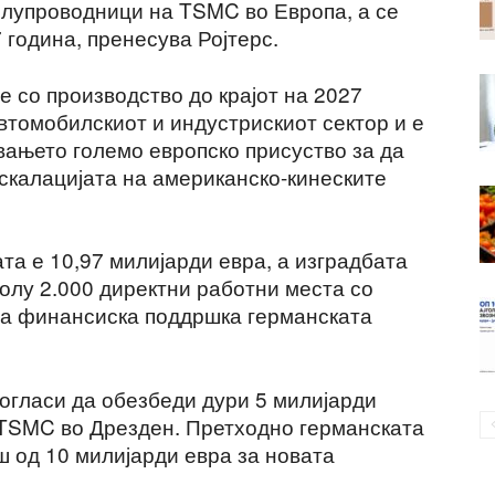
олупроводници на TSMC во Европа, а се
 година, пренесува Ројтерс.
 со производство до крајот на 2027
автомобилскиот и индустрискиот сектор и е
вањето големо европско присуство за да
ескалацијата на американско-кинеските
та е 10,97 милијарди евра, а изградбата
колу 2.000 директни работни места со
лна финансиска поддршка германската
согласи да обезбеди дури 5 милијарди
 TSMC во Дрезден. Претходно германската
ш од 10 милијарди евра за новата