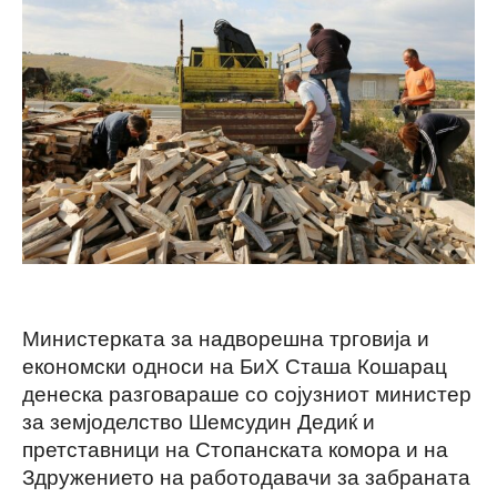
Министерката за надворешна трговија и
економски односи на БиХ Сташа Кошарац
денеска разговараше со сојузниот министер
за земјоделство Шемсудин Дедиќ и
претставници на Стопанската комора и на
Здружението на работодавачи за забраната