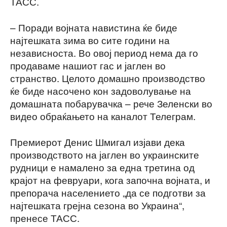
ТАСС.
– Поради војната навистина ќе биде
најтешката зима во сите години на
независноста. Во овој период нема да го
продаваме нашиот гас и јаглен во
странство. Целото домашно производство
ќе биде насочено кон задоволување на
домашната побарувачка – рече Зеленски во
видео обраќањето на каналот Телеграм.
Премиерот Денис Шмигал изјави дека
производството на јаглен во украинските
рудници е намалено за една третина од
крајот на февруари, кога започна војната, и
препорача населението „да се подготви за
најтешката грејна сезона во Украина“,
пренесе ТАСС.