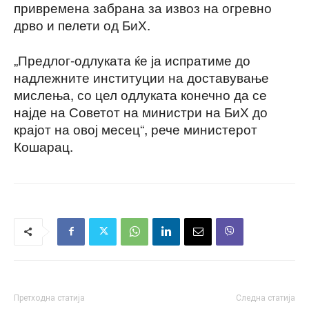
привремена забрана за извоз на огревно
дрво и пелети од БиХ.
„Предлог-одлуката ќе ја испратиме до
надлежните институции на доставување
мислења, со цел одлуката конечно да се
најде на Советот на министри на БиХ до
крајот на овој месец“, рече министерот
Кошарац.
Претходна статија
Следна статија