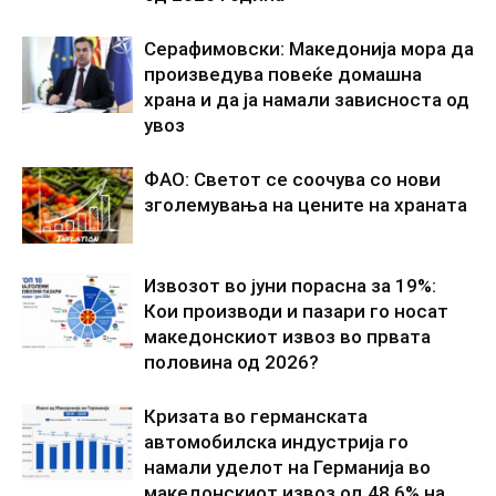
Серафимовски: Македонија мора да
произведува повеќе домашна
храна и да ја намали зависноста од
увоз
ФАО: Светот се соочува со нови
зголемувања на цените на храната
Извозот во јуни порасна за 19%:
Кои производи и пазари го носат
македонскиот извоз во првата
половина од 2026?
Кризата во германската
автомобилска индустрија го
намали уделот на Германија во
македонскиот извоз од 48,6% на