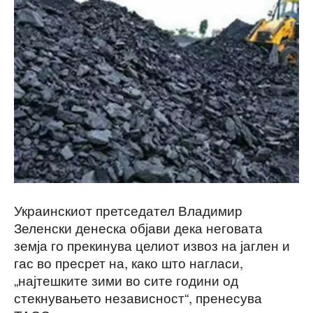
Украинскиот претседател Владимир
Зеленски денеска објави дека неговата
земја го прекинува целиот извоз на јаглен и
гас во пресрет на, како што нагласи,
„најтешките зими во сите години од
стекнувањето независност“, пренесува