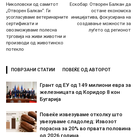
Николовски од самитот
Ескобар: Отворен Балкан да
„Отворен Балкан“: Ги
остане економска
усогласуваме ветеринарните
иницијатива, фокусирана на
сертификати и
создавање можности за
овозможуваме полесна
луѓето од регионот
трговија на живи животни и
производи од животинско
потекло
ПОВРЗАНИ СТАТИИ
ПОВЕЌЕ ОД АВТОРОТ
Грант од ЕУ од 149 милиони евра за
железницата од Коридор 8 кон
Бугарија
Повеќе извезуваме отколку што
увезуваме сладолед: Извозот
порасна за 20% во првата половина
од 2026 година