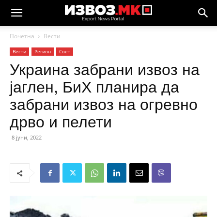
Почетна
Вести
Вести
Регион
Свет
Украина забрани извоз на
јаглен, БиХ планира да
забрани извоз на огревно
дрво и пелети
8 јуни, 2022