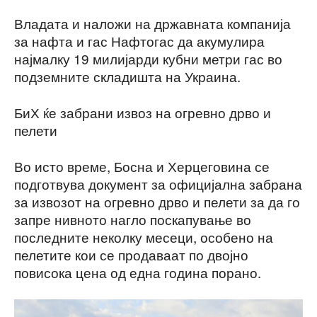
Владата и наложи на државната компанија
за нафта и гас Нафтогас да акумулира
најмалку 19 милијарди кубни метри гас во
подземните складишта на Украина.
БиХ ќе забрани извоз на огревно дрво и
пелети
Во исто време, Босна и Херцеговина се
подготвува документ за официјална забрана
за извозот на огревно дрво и пелети за да го
запре нивното нагло поскапување во
последните неколку месеци, особено на
пелетите кои се продаваат по двојно
повисока цена од една година порано.