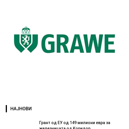
НАЈНОВИ
Грант од ЕУ од 149 милиони евра за
железницата од Коридор...