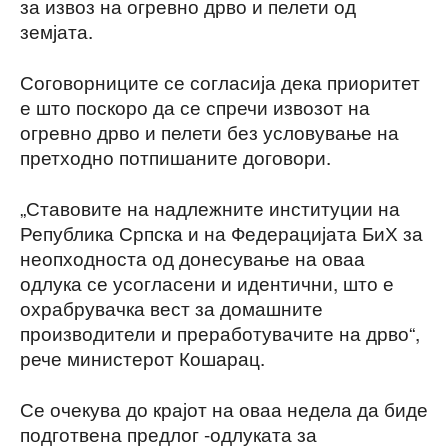
за извоз на огревно дрво и пелети од
земјата.
Соговорниците се согласија дека приоритет
е што поскоро да се спречи извозот на
огревно дрво и пелети без условување на
претходно потпишаните договори.
„Ставовите на надлежните институции на
Република Српска и на Федерацијата БиХ за
неопходноста од донесување на оваа
одлука се усогласени и идентични, што е
охрабрувачка вест за домашните
производители и преработувачите на дрво“,
рече министерот Кошарац.
Се очекува до крајот на оваа недела да биде
подготвена предлог -одлуката за