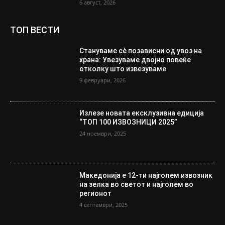
6 август, 2026
ТОП ВЕСТИ
Стануваме сè позависни од увоз на
храна: Увезуваме двојно повеќе
отколку што извезуваме
9 февруари, 2026
Излезе новата ексклузивна едиција
“ТОП 100 ИЗВОЗНИЦИ 2025”
24 ноември, 2025
Македонија е 12-ти најголем извозник
на зелка во светот и најголем во
регионот
4 септември, 2025