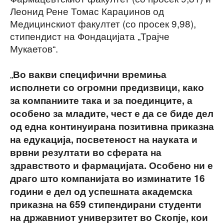
Леонид Рене Томас Караџинов од
Медицинскиот факултет (со просек 9,98),
стипендист на Фондацијата „Трајче
Мукаетов“.
„
Во вакви специфични времиња
исполнети со огромни предизвици, како
за компаниите така и за поединците, а
особено за младите, чест е да се биде дел
од една континуирана позитивна приказна
на едукација, посветеност на науката и
врвни резултати во сферата на
здравството и фармацијата. Особено ни е
драго што компанијата во изминатите 16
години е дел од успешната академска
приказна на 659 стипендирани студенти
на државниот универзитет во Скопје, кои