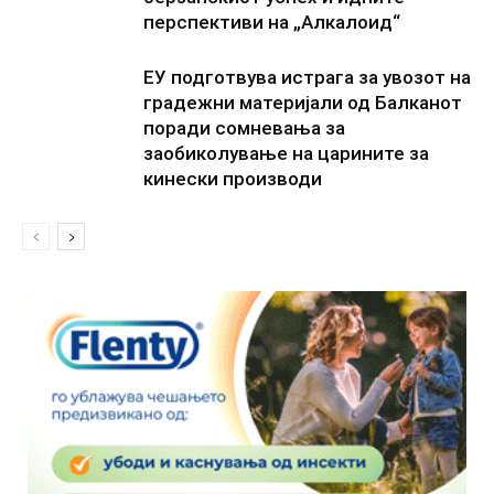
перспективи на „Алкалоид“
ЕУ подготвува истрага за увозот на
градежни материјали од Балканот
поради сомневања за
заобиколување на царините за
кинески производи