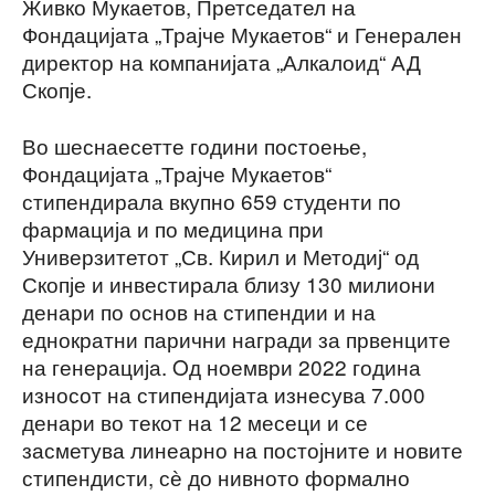
Живко Мукаетов, Претседател на
Фондацијата „Трајче Мукаетов“ и Генерален
директор на компанијата „Алкалоид“ АД
Скопје.
Во шеснаесетте години постоење,
Фондацијата „Трајче Мукаетов“
стипендирала вкупно 659 студенти по
фармација и по медицина при
Универзитетот „Св. Кирил и Методиј“ од
Скопје и инвестирала близу 130 милиони
денари по основ на стипендии и на
еднократни парични награди за првенците
на генерација. Oд ноември 2022 година
износот на стипендијата изнесува 7.000
денари во текот на 12 месеци и се
засметува линеарно на постојните и новите
стипендисти, сѐ до нивното формално