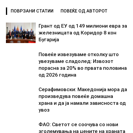
ПОВРЗАНИ СТАТИИ
ПОВЕЌЕ ОД АВТОРОТ
Грант од ЕУ од 149 милиони евра за
железницата од Коридор 8 кон
Бугарија
Повеќе извезуваме отколку што
увезуваме сладолед: Извозот
порасна за 20% во првата половина
од 2026 година
Серафимовски: Македонија мора да
произведува повеќе домашна
храна и да ја намали зависноста од
увоз
ФАО: Светот се соочува со нови
зголемувања на цените на храната