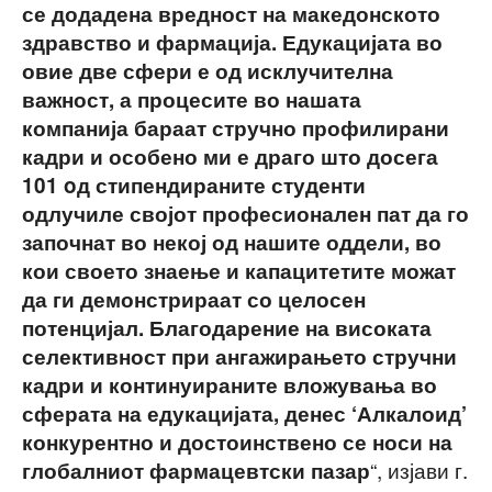
се додадена вредност на македонското
здравство и фармација. Едукацијата во
овие две сфери е од исклучителна
важност, а процесите во нашата
компанија бараат стручно профилирани
кадри и особено ми е драго што досега
101 oд стипендираните студенти
одлучиле својот професионален пат да го
започнат во некој од нашите оддели, во
кои своето знаење и капацитетите можат
да ги демонстрираат со целосен
потенцијал. Благодарение на високата
селективност при ангажирањето стручни
кадри и континуираните вложувања во
сферата на едукацијата, денес ‘Алкалоид’
конкурентно и достоинствено се носи на
“, изјави г.
глобалниот фармацевтски пазар