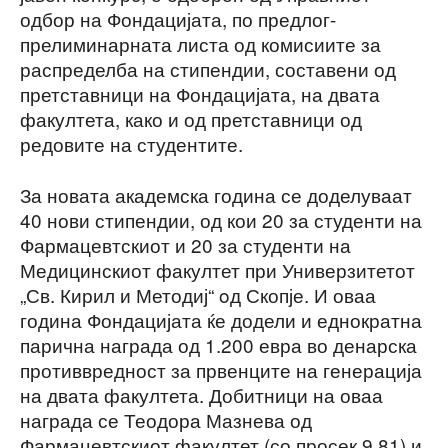
одбор на Фондацијата, по предлог-
прелиминарната листа од комисиите за
распределба на стипендии, составени од
претставници на Фондацијата, на двата
факултета, како и од претставници од
редовите на студентите.
За новата академска година се доделуваат
40 нови стипендии, од кои 20 за студенти на
Фармацевтскиот и 20 за студенти на
Медицинскиот факултет при Универзитетот
„Св. Кирил и Методиј“ oд Скопје. И оваа
година Фондацијата ќе додели и еднократна
парична награда од 1.200 евра во денарска
противвредност за првенците на генерација
на двата факултета. Добитници на оваа
награда се Теодора Мазнева од
Фармацевтскиот факултет (со просек 9,81) и