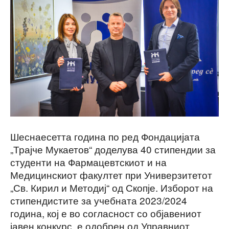
Шеснаесетта година по ред Фондацијата
„Трајче Мукаетов“ доделува 40 стипендии за
студенти на Фармацевтскиот и на
Медицинскиот факултет при Универзитетот
„Св. Кирил и Методиј“ од Скопје. Изборот на
стипендистите за учебната 2023/2024
година, кој е во согласност со објавениот
јавен конкурс, е одобрен од Управниот