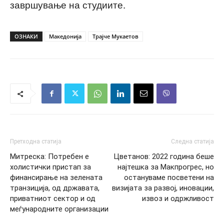
завршување на студиите.
ОЗНАКИ
Македонија
Трајче Мукаетов
Претходна статија
Следна статија
Митреска: Потребен е
Цветанов: 2022 година беше
холистички пристап за
најтешка за Макпрогрес, но
финансирање на зелената
остануваме посветени на
транзиција, од државата,
визијата за развој, иновации,
приватниот сектор и од
извоз и одржливост
меѓународните организации