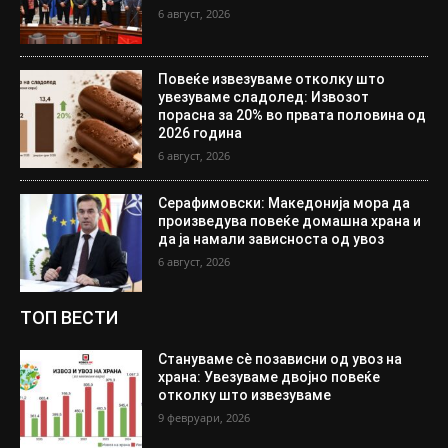
6 август, 2026
Повеќе извезуваме отколку што
увезуваме сладолед: Извозот
порасна за 20% во првата половина од
2026 година
6 август, 2026
Серафимовски: Македонија мора да
произведува повеќе домашна храна и
да ја намали зависноста од увоз
6 август, 2026
ТОП ВЕСТИ
Стануваме сè позависни од увоз на
храна: Увезуваме двојно повеќе
отколку што извезуваме
9 февруари, 2026