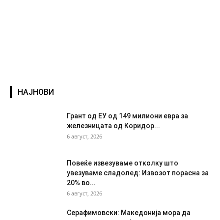
НАЈНОВИ
Грант од ЕУ од 149 милиони евра за
железницата од Коридор...
6 август, 2026
Повеќе извезуваме отколку што
увезуваме сладолед: Извозот порасна за
20% во...
6 август, 2026
Серафимовски: Македонија мора да