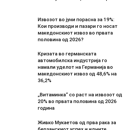
Извозот во јуни порасна за 19%:
Кои производи и пазари го носат
македонскиот извоз во првата
половина од 2026?
Кризата во германската
автомобилска индустрија го
намали уделот на Германија во
македонскиот извоз од 48,6% на
36,2%
„Витаминка“ со раст на извозот од
20% во првата половина од 2026
година
Живко Мукаетов од прва рака за
берзанскиот успех и идните