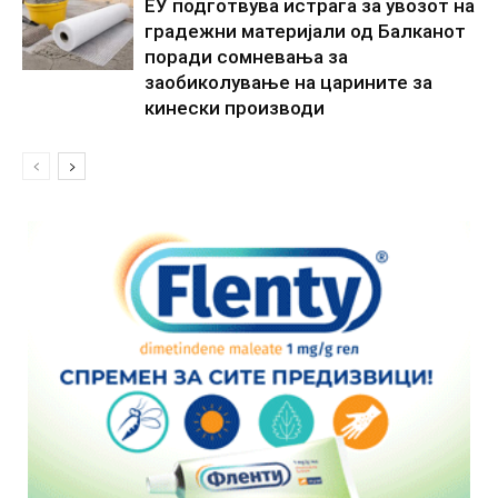
ЕУ подготвува истрага за увозот на
градежни материјали од Балканот
поради сомневања за
заобиколување на царините за
кинески производи