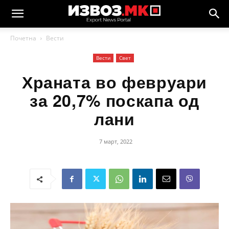
Почетна
Вести
Вести
Свет
Храната во февруари
за 20,7% поскапа од
лани
7 март, 2022