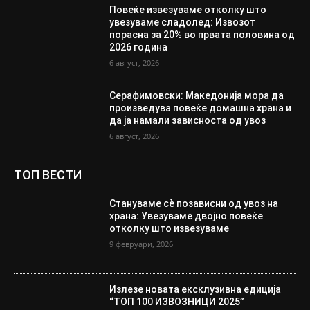
Повеќе извезуваме отколку што
увезуваме сладолед: Извозот
порасна за 20% во првата половина од
2026 година
6 август, 2026
Серафимовски: Македонија мора да
произведува повеќе домашна храна и
да ја намали зависноста од увоз
6 август, 2026
ТОП ВЕСТИ
Стануваме сè позависни од увоз на
храна: Увезуваме двојно повеќе
отколку што извезуваме
9 февруари, 2026
Излезе новата ексклузивна едиција
“ТОП 100 ИЗВОЗНИЦИ 2025”