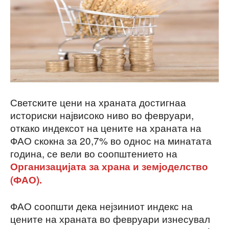
Светските цени на храната достигнаа
историски највисоко ниво во февруари,
откако индексот на цените на храната на
ФАО скокна за 20,7% во однос на минатата
година, се вели во соопштението на
Организацијата за храна и земјоделство
(ФАО).
ФАО соопшти дека нејзиниот индекс на
цените на храната во февруари изнесувал