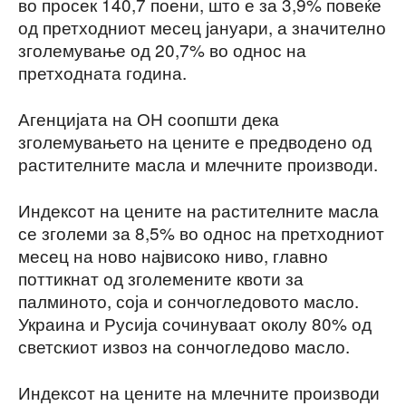
во просек 140,7 поени, што е за 3,9% повеќе
од претходниот месец јануари, а значително
зголемување од 20,7% во однос на
претходната година.
Агенцијата на ОН соопшти дека
зголемувањето на цените е предводено од
растителните масла и млечните производи.
Индексот на цените на растителните масла
се зголеми за 8,5% во однос на претходниот
месец на ново највисоко ниво, главно
поттикнат од зголемените квоти за
палминото, соја и сончогледовото масло.
Украина и Русија сочинуваат околу 80% од
светскиот извоз на сончогледово масло.
Индексот на цените на млечните производи