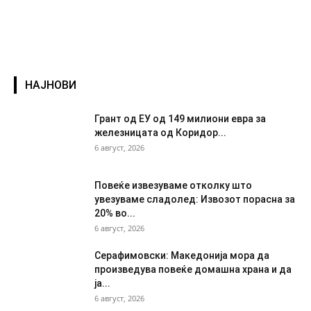
НАЈНОВИ
Грант од ЕУ од 149 милиони евра за
железницата од Коридор...
6 август, 2026
Повеќе извезуваме отколку што
увезуваме сладолед: Извозот порасна за
20% во...
6 август, 2026
Серафимовски: Македонија мора да
произведува повеќе домашна храна и да
ја...
6 август, 2026