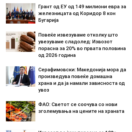
Грант од ЕУ од 149 милиони евра за
железницата од Коридор 8 кон
Бугарија
Повеќе извезуваме отколку што
увезуваме сладолед: Извозот
порасна за 20% во првата половина
од 2026 година
Серафимовски: Македонија мора да
произведува повеќе домашна
храна и да ја намали зависноста од
увоз
ФАО: Светот се соочува со нови
зголемувања на цените на храната