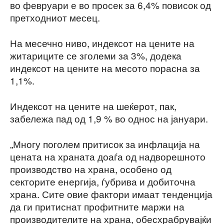
во февруари е во просек за 6,4% повисок од
претходниот месец.
На месечно ниво, индексот на цените на
житариците се зголеми за 3%, додека
индексот на цените на месото порасна за
1,1%.
Индексот на цените на шеќерот, пак,
забележа пад од 1,9 % во однос на јануари.
„Многу поголем притисок за инфлација на
цената на храната доаѓа од надворешното
производство на храна, особено од
секторите енергија, ѓубрива и добиточна
храна. Сите овие фактори имаат тенденција
да ги притиснат профитните маржи на
производителите на храна, обесхрабрувајќи