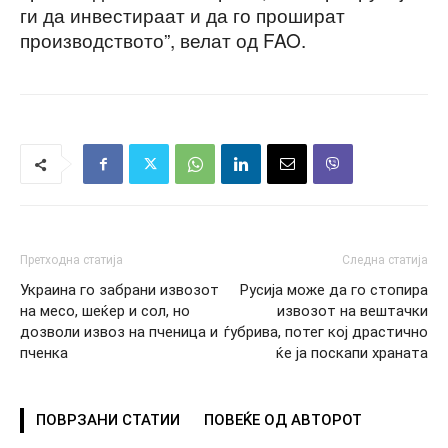
ги да инвестираат и да го прошират
производството”, велат од FAO.
Претходна статија
Следна статија
Украина го забрани извозот
Русија може да го стопира
на месо, шеќер и сол, но
извозот на вештачки
дозволи извоз на пченица и
ѓубрива, потег кој драстично
пченка
ќе ја поскапи храната
ПОВРЗАНИ СТАТИИ
ПОВЕЌЕ ОД АВТОРОТ