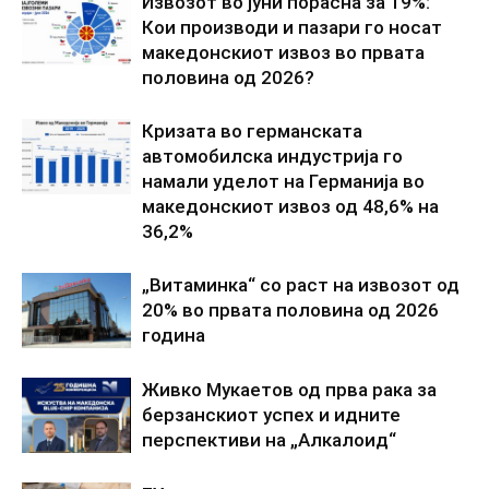
Извозот во јуни порасна за 19%:
Кои производи и пазари го носат
македонскиот извоз во првата
половина од 2026?
Кризата во германската
автомобилска индустрија го
намали уделот на Германија во
македонскиот извоз од 48,6% на
36,2%
„Витаминка“ со раст на извозот од
20% во првата половина од 2026
година
Живко Мукаетов од прва рака за
берзанскиот успех и идните
перспективи на „Алкалоид“