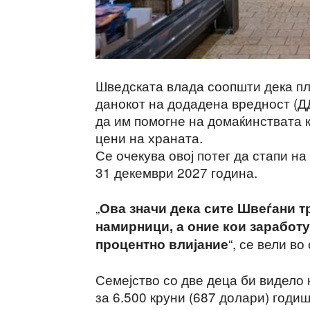
Шведската влада соопшти дека п
данокот на додадена вредност (Д
да им помогне на домаќинствата 
цени на храната.
Се очекува овој потег да стапи на
31 декември 2027 година.
„
Ова значи дека сите Швеѓани т
намирници, а оние кои заработу
“, се вели в
процентно влијание
Семејство со две деца би видел
за 6.500 круни (687 долари) годи