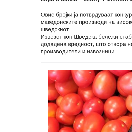
Овие бројки ја потврдуваат конку
македонските производи на висок
шведскиот.
Извозот кон Шведска бележи стаб
додадена вредност, што отвора 
производители и извозници.