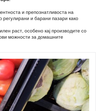
рентноста и препознатливоста на
о регулирани и барани пазари како
илен раст, особено кај производите со
нови можности за домашните