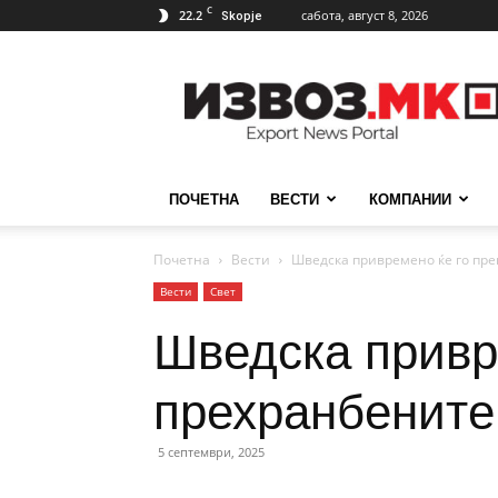
C
22.2
сабота, август 8, 2026
Skopje
ИзвозМК
ПОЧЕТНА
ВЕСТИ
КОМПАНИИ
Почетна
Вести
Шведска привремено ќе го пре
Вести
Свет
Шведска привр
прехранбените
5 септември, 2025