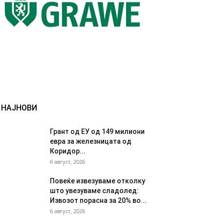
НАЈНОВИ
Грант од ЕУ од 149 милиони
евра за железницата од
Коридор...
6 август, 2026
Повеќе извезуваме отколку
што увезуваме сладолед:
Извозот порасна за 20% во...
6 август, 2026