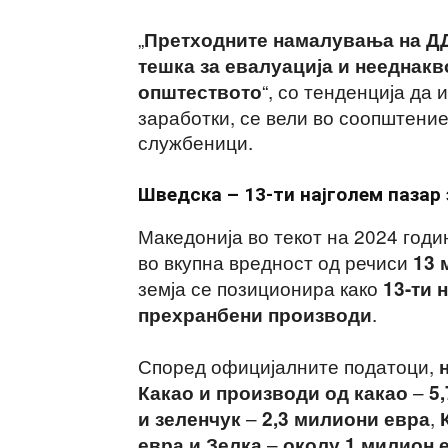
„
Претходните намалувања на ДД
тешка за евалуација и нееднакв
“, со тенденција да 
општеството
заработки, се вели во соопштение
службеници.
Шведска – 13-ти најголем пазар
Македонија во текот на 2024 год
во вкупна вредност од речиси
13 
земја се позиционира како
13-ти 
.
прехранбени производи
Според официјалните податоци,
–
Какао и производи од какао
5
–
,
и зеленчук
2,3 милиони евра
–
евра
и
Зелка
околу 1 милион 