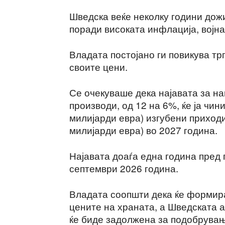
Шведска веќе неколку години дож
поради високата инфлација, војна
Владата постојано ги повикува тр
своите цени.
Се очекуваше дека најавата за н
производи, од 12 на 6%, ќе ја чин
милијарди евра) изгубени приходи
милијарди евра) во 2027 година.
Најавата доаѓа една година пред
септември 2026 година.
Владата соопшти дека ќе формира 
цените на храната, а Шведската а
ќе биде задолжена за подобрување