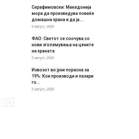
Серафимовски: Македонија
мора да произведува повеќе
домашна храна и да ја...
6 август, 2026
ФАО: Светот се соочува со
нови зголемувања на цените
на храната
5 август, 2026
Извозот во јуни порасна за
19%: Кои производи и пазари
го...
5 август, 2026