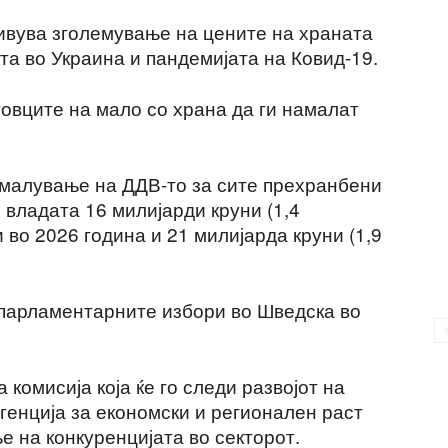
ивува зголемување на цените на храната
та во Украина и пандемијата на Ковид-19.
говците на мало со храна да ги намалат
амалување на ДДВ-то за сите прехранбени
и владата 16 милијарди круни (1,4
 во 2026 година и 21 милијарда круни (1,9
 парламентарните избори во Шведска во
комисија која ќе го следи развојот на
генција за економски и регионален раст
 на конкуренцијата во секторот.