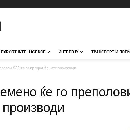
EXPORT INTELLIGENCE
ИНТЕРВЈУ
ТРАНСПОРТ И ЛОГИ
полови ДДВ-то за прехранбените производи
емено ќе го преполов
 производи