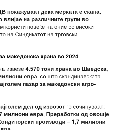
В покажуваат дека мерката е скапа,
о влијае на различните групи во
им користи повеќе на оние со високи
то на Синдикатот на трговски
 за македонска храна во 2024
ина извезе
,
4.570 тони храна во Шведска
, со што скандинавската
милиони евра
најголем пазар за македонски агро-
го сочинуваат:
најголем дел од извозот
,
,7 милиони евра
Преработки од овошје
–
Кондиторски производи
1,7 милиони
.
евра