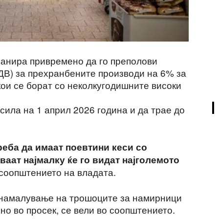
ланира привремено да го преполови
ДВ) за прехранбените производи на 6% за
кои се борат со неколкугодишните високи
 сила на 1 април 2026 година и да трае до
реба да имаат поевтини кеси со
ваат најмалку ќе го видат најголемото
о соопштението на владата.
о намалување на трошоците за намирници
шно во просек, се вели во соопштението.