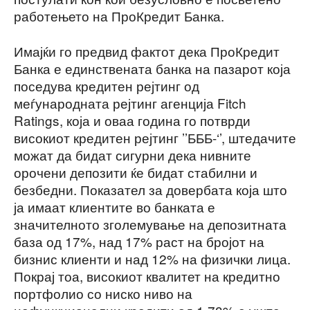
работењето на ПроКредит Банка.
Имајќи го предвид фактот дека ПроКредит
Банка е единствената банка на пазарот која
поседува кредитен рејтинг од
меѓународната рејтинг агенција Fitch
Ratings, која и оваа година го потврди
високиот кредитен рејтинг ’’БББ-‘’, штедачите
можат да бидат сигурни дека нивните
орочени депозити ќе бидат стабилни и
безбедни. Показател за довербата која што
ја имаат клиентите во банката е
значителното зголемување на депозитната
база од 17%, над 17% раст на бројот на
бизнис клиенти и над 12% на физички лица.
Покрај тоа, високиот квалитет на кредитно
портфолио со ниско ниво на