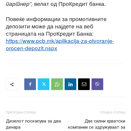
велат од ПроКредит банка.
партнер“,
Повеќе информации за промотивните
депозити може да најдете на веб
страницата на ПроКредит Банка:
https://www.pcb.mk/aplikacija-za-otvoranje-
orocen-depozit.nspx
Претходна статија
Следна статија
Дизелот поскапува за два
Две силни хрватски
денара
компании се здружуваат за