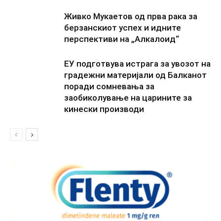
Живко Мукаетов од прва рака за
берзанскиот успех и идните
перспективи на „Алкалоид“
ЕУ подготвува истрага за увозот на
градежни материјали од Балканот
поради сомневања за
заобиколување на царините за
кинески производи