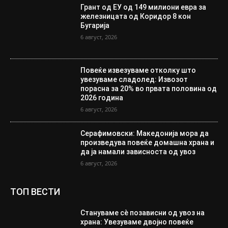
Грант од ЕУ од 149 милиони евра за
железницата од Коридор 8 кон
Бугарија
6 август, 2026
Повеќе извезуваме отколку што
увезуваме сладолед: Извозот
порасна за 20% во првата половина од
2026 година
6 август, 2026
Серафимовски: Македонија мора да
произведува повеќе домашна храна и
да ја намали зависноста од увоз
6 август, 2026
ТОП ВЕСТИ
Стануваме сè позависни од увоз на
храна: Увезуваме двојно повеќе