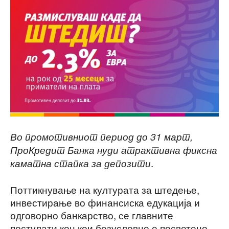
Во промотивниот период до 31 март,
ПроКредит Банка нуди атрактивна фиксна
.
каматна стапка за депозити
Поттикнување на културата за штедење,
инвестирање во финансиска едукација и
одговорно банкарство, се главните
постулати кон кои безусловно е посветено