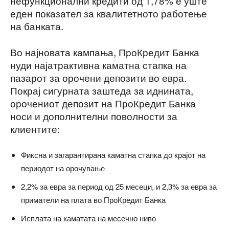
нефункционални кредити од 1,78% е уште
еден показател за квалитетното работење
на банката.
Во најновата кампања, ПроКредит Банка
нуди најатрактивна каматна стапка на
пазарот за орочени депозити во евра.
Покрај сигурната заштеда за иднината,
орочениот депозит на ПроКредит Банка
носи и дополнителни поволности за
клиентите:
Фиксна и загарантирана каматна стапка до крајот на
периодот на орочување
2,2% за евра за период од 25 месеци, и 2,3% за евра за
приматели на плата во ПроКредит Банка
Исплата на каматата на месечно ниво