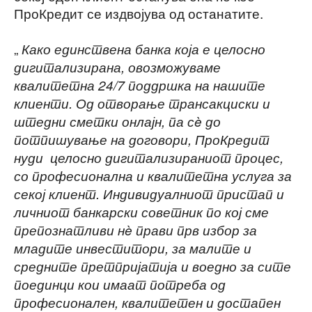
ПроКредит се издвојува од останатите.
„
Како единствена банка која е целосно
дигитализирана, овозможуваме
квалитетна 24/7 поддршка на нашите
клиенти. Од отворање трансакциски и
штедни сметки онлајн, па с
è
до
потпишување на договори, ПроКредит
нуди целосно дигитализираниот процес,
со професионална и квалитетна услуга за
секој клиент. Индивидуалниот пристап и
личниот банкарски советник по кој сме
препознатливи н
è
прави прв избор за
младите инвеститори, за малите и
средните претпријатија и воедно за сите
поединци кои имаат потреба од
професионален, квалитетен и достапен