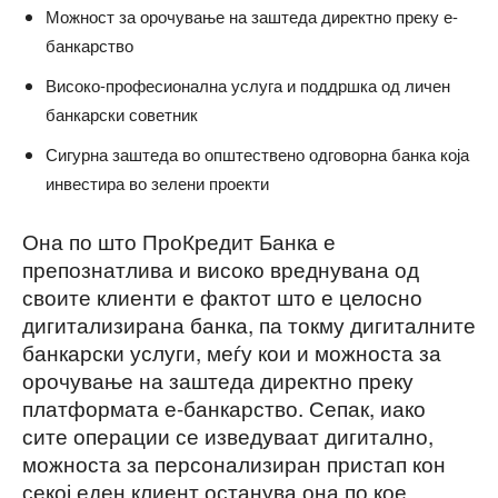
Можност за орочување на заштеда директно преку е-
банкарство
Високо-професионална услуга и поддршка од личен
банкарски советник
Сигурна заштеда во општествено одговорна банка која
инвестира во зелени проекти
Она по што ПроКредит Банка е
препознатлива и високо вреднувана од
своите клиенти е фактот што е целосно
дигитализирана банка, па токму дигиталните
банкарски услуги, меѓу кои и можноста за
орочување на заштеда директно преку
платформата е-банкарство. Сепак, иако
сите операции се изведуваат дигитално,
можноста за персонализиран пристап кон
секој еден клиент останува она по кое