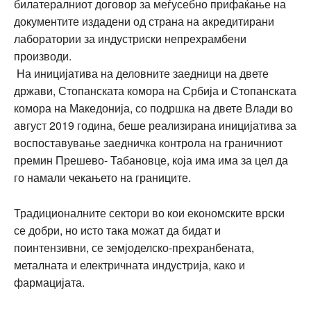
билатералниот договор за меѓусебно прифаќање на
документите издадени од страна на акредитирани
лаборатории за индустриски непрехрамбени
производи.
На иницијатива на деловните заедници на двете
држави, Стопанската комора на Србија и Стопанската
комора на Македонија, со подршка на двете Влади во
август 2019 година, беше реализирана иницијатива за
воспоставување заедничка контрола на граничниот
премин Прешево- Табановце, која има има за цел да
го намали чекањето на границите.
Традиционалните сектори во кои економските врски
се добри, но исто така можат да бидат и
поинтензивни, се земјоделско-прехранбената,
металната и електричната индустрија, како и
фармацијата.