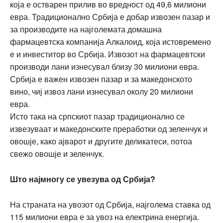
која е остварен прилив во вредност од 49,6 милиони
евра. Традиционално Србија е добар извозен пазар и
за производите на најголемата домашна
фармацевтска компанија Алкалоид, која истовремено
е и инвеститор во Србија. Извозот на фармацевтски
производи лани изнесувал близу 30 милиони евра.
Србија е важен извозен пазар и за македонското
вино, чиј извоз лани изнесувал околу 20 милиони
евра.
Исто така на српскиот пазар традиционално се
извезуваат и македонските преработки од зеленчук и
овошје, како ајварот и другите деликатеси, потоа
свежо овошје и зеленчук.
Што најмногу се увезува од Србија?
На страната на увозот од Србија, најголема ставка од
115 милиони евра е за увоз на електрина енергија.