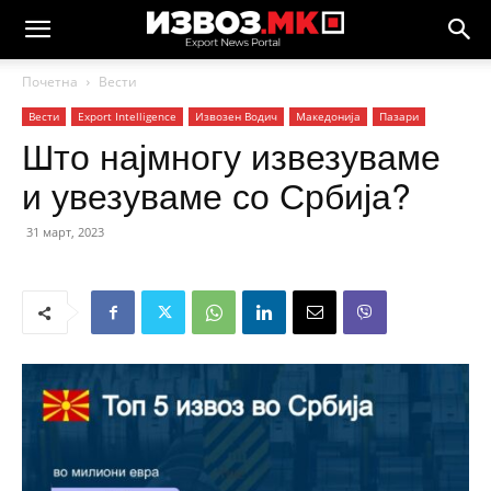
Почетна
Вести
Вести
Еxport Intelligence
Извозен Водич
Македонија
Пазари
Што најмногу извезуваме
и увезуваме со Србија?
31 март, 2023