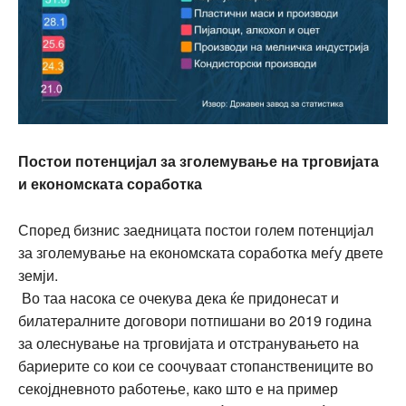
Постои потенцијал за зголемување на трговијата
и економската соработка
Според бизнис заедницата постои голем потенцијал
за зголемување на економската соработка меѓу двете
земји.
Во таа насока се очекува дека ќе придонесат и
билатералните договори потпишани во 2019 година
за олеснување на трговијата и отстранувањето на
бариерите со кои се соочуваат стопанствениците во
секојдневното работење, како што е на пример