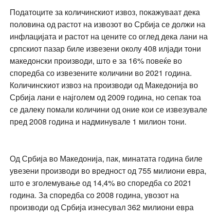
Податоците за количинскиот извоз, покажуваат дека
половина од растот на извозот во Србија се должи на
инфлацијата и растот на цените со оглед дека лани на
српскиот пазар биле извезени околу 408 илјади тони
македонски производи, што е за 16% повеќе во
споредба со извезените количини во 2021 година.
Количинскиот извоз на производи од Македонија во
Србија лани е најголем од 2009 година, но сепак тоа
се далеку помали количини од оние кои се извезувале
пред 2008 година и надминувале 1 милион тони.
Од Србија во Македонија, пак, минатата година биле
увезени производи во вредност од 755 милиони евра,
што е зголемување од 14,4% во споредба со 2021
година. За споредба со 2008 година, увозот на
производи од Србија изнесувал 362 милиони евра