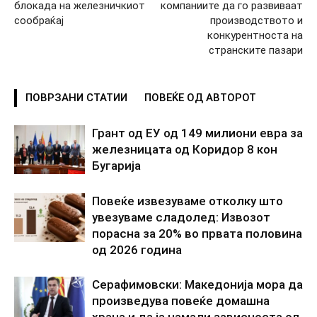
блокада на железничкиот
компаниите да го развиваат
сообраќај
производството и
конкурентноста на
странските пазари
ПОВРЗАНИ СТАТИИ
ПОВЕЌЕ ОД АВТОРОТ
Грант од ЕУ од 149 милиони евра за
железницата од Коридор 8 кон
Бугарија
Повеќе извезуваме отколку што
увезуваме сладолед: Извозот
порасна за 20% во првата половина
од 2026 година
Серафимовски: Македонија мора да
произведува повеќе домашна
храна и да ја намали зависноста од