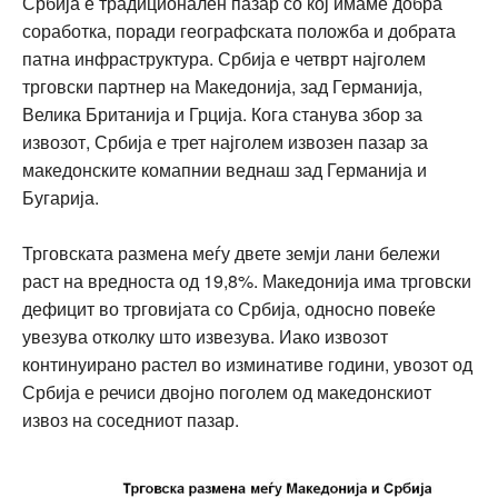
Србија е традиционален пазар со кој имаме добра
соработка, поради географската положба и добрата
патна инфраструктура. Србија е четврт најголем
трговски партнер на Македонија, зад Германија,
Велика Британија и Грција. Кога станува збор за
извозот, Србија е трет најголем извозен пазар за
македонските комапнии веднаш зад Германија и
Бугарија.
Трговската размена меѓу двете земји лани бележи
раст на вредноста од 19,8%. Македонија има трговски
дефицит во трговијата со Србија, односно повеќе
увезува отколку што извезува. Иако извозот
континуирано растел во изминативе години, увозот од
Србија е речиси двојно поголем од македонскиот
извоз на соседниот пазар.