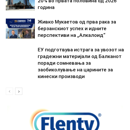
20% во првата половина од 2026
година
Живко Мукаетов од прва рака за
берзанскиот успех и идните
перспективи на „Алкалоид“
ЕУ подготвува истрага за увозот на
градежни материјали од Балканот
поради сомневања за
заобиколување на царините за
кинески производи