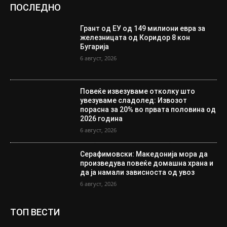
ПОСЛЕДНО
Грант од ЕУ од 149 милиони евра за
железницата од Коридор 8 кон
Бугарија
6 август, 2026
Повеќе извезуваме отколку што
увезуваме сладолед: Извозот
порасна за 20% во првата половина од
2026 година
6 август, 2026
Серафимовски: Македонија мора да
произведува повеќе домашна храна и
да ја намали зависноста од увоз
6 август, 2026
ТОП ВЕСТИ