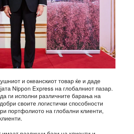
ушниот и океанскиот товар ќе и даде
јата Nippon Express на глобалниот пазар.
 да ги исполни различните барања на
одобри своите логистички способности
ири портфолиото на глобални клиенти,
 клиенти.
r имаат различни бази на клиенти и