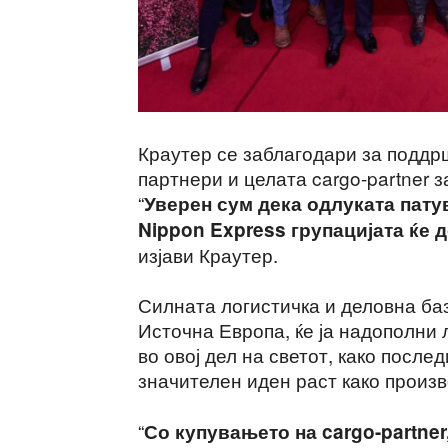
Краутер се заблагодари за поддрш
партнери и целата cargo-partner 
“
Уверен сум дека одлуката пату
Nippon Express групацијата ќе
изјави Краутер.
Силната логистичка и деловна база
Источна Европа, ќе ја надополни
во овој дел на светот, како после
значителен иден раст како произв
“
Со купувањето на cargo-partner