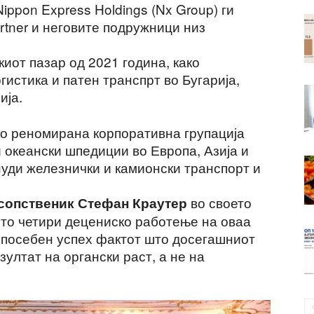
ippon Express Holdings (Nx Group) ги
rtner и неговите подружници низ
киот пазар од 2021 година, како
истика и патен транспрт во Бугарија,
ија.
око реномирана корпоративна групација
 океански шпедиции во Европа, Азија и
нуди железнички и камионски транспорт и
во своето
сопственик
Стефан Краутер
то четири децениско работење на оваа
о посебен успех фактот што досегашниот
езултат на органски раст, а не на