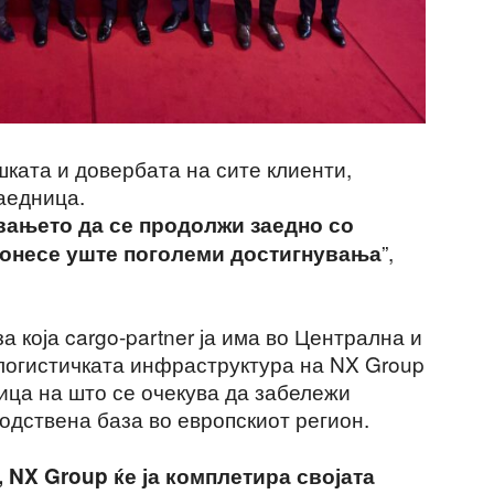
ката и довербата на сите клиенти,
заедница.
вањето да се продолжи заедно со
”,
 донесе уште поголеми достигнувања
 која cargo-partner ја има во Централна и
 логистичката инфраструктура на NX Group
дица на што се очекува да забележи
одствена база во европскиот регион.
, NX Group ќе ја комплетира својата