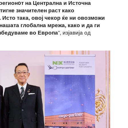
регионoт на Централна и Источна
стигне значителен раст како
 Исто така, овој чекор ќе ни овозможи
ашата глобална мрежа, како и да ги
“, изјавија од
збедуваме во Европа