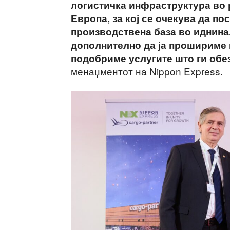
логистичка инфраструктура во 
Европа, за кој се очекува да по
производствена база во иднина.
дополнително да ја прошириме н
подобриме услугите што ги обе
менаџментот на Nippon Express.