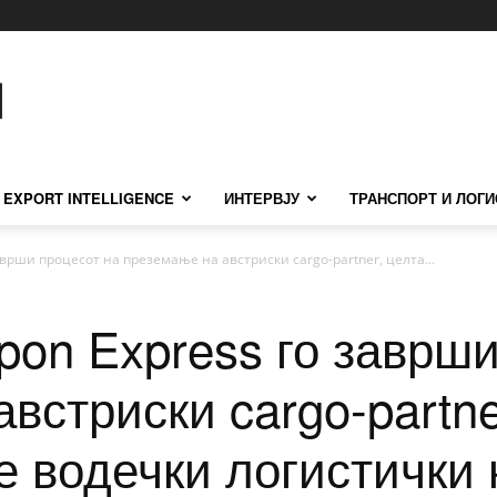
EXPORT INTELLIGENCE
ИНТЕРВЈУ
ТРАНСПОРТ И ЛОГИ
аврши процесот на преземање на австриски cargo-partner, целта...
pon Express го заврш
встриски cargo-partne
е водечки логистички