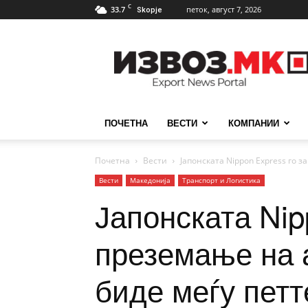
C
33.7
петок, август 7, 2026
Skopje
ИзвозМК
ПОЧЕТНА
ВЕСТИ
КОМПАНИИ
Почетна
Вести
Јапонската Nippon Express го з
Вести
Македонија
Транспорт и Логистика
Јапонската Nip
преземање на а
биде меѓу петт