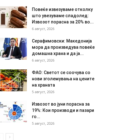
Повеќе извезуваме отколку
што увезуваме сладолед:
Извозот порасна за 20% во...
6 август, 2026
Серафимовски: Македонија
мора да произведува повеќе
домашна храна и да ја...
6 август, 2026
ФАО: Светот се соочува со
нови зголемувања на цените
на храната
5 август, 2026
Извозот во јуни порасна за
19%: Кои производи и пазари
го...
5 август, 2026