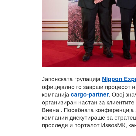
Јапонската групација
Nippon Exp
официјално го заврши процесот н
компанија
. Овој зн
cargo-partner
организиран настан за клиентите 
Виена . Посебната конференција 
компании дискутираше за стратешк
проследи и порталот ИзвозМК, ка