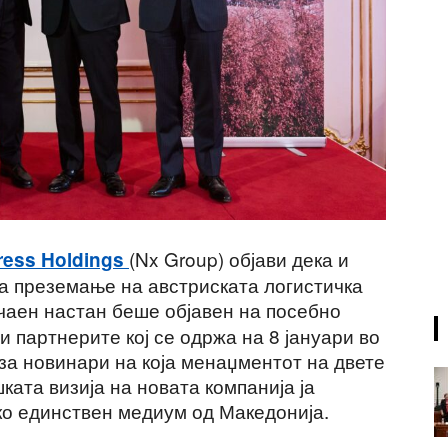
(Nx Group) објави дека и
ress Holdings
а преземање на австриската логистичка
ачаен настан беше објавен на посебно
и партнерите кој се одржа на 8 јануари во
за новинари на која менаџментот на двете
ата визија на новата компанија ја
ко единствен медиум од Македонија.