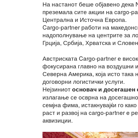
На настанот беше објавено дека N
преземала сите акции на cargo-pa
Централна и Источна Европа.
Cargo-partner работи на македонс
надополнување на центрите за лог
Грција, Србија, Хрватска и Словен
Австриската Cargo-partner е вис
фокусирана главно на воздушни и
Северна Америка, која исто така 
договорни логистички услуги.
Нејзиниот
основач и досегашен 
излагање се осврна на досегашно
семјна фима, истакнувајќи го как
раст и развој на cargo-partner e р
аквизиции.