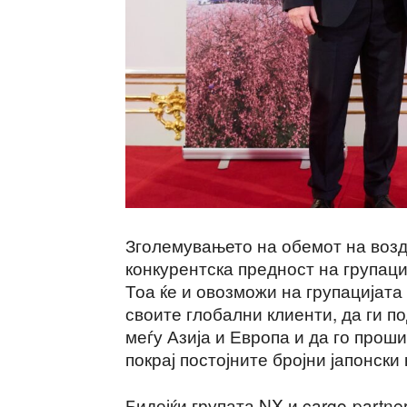
Зголемувањето на обемот на возд
конкурентска предност на групаци
Тоа ќе и овозможи на групацијата
своите глобални клиенти, да ги п
меѓу Азија и Европа и да го прош
покрај постојните бројни јапонски
Бидејќи групата NX и cargo-partne