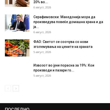
20% во...
6 август, 2026
Серафимовски: Македонија мора да
произведува повеќе домашна храна и да
ја...
6 август, 2026
ФАО: Светот се соочува со нови
зголемувања на цените на храната
5 август, 2026
Извозот во јуни порасна за 19%: Кои
производи и пазари го...
5 август, 2026
ПОСЛЕДНО