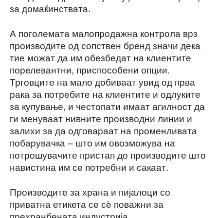
за домаќинствата.
А поголемата малопродажна контрола врз
производите од сопствен бренд значи дека
тие можат да им обезбедат на клиентите
порелевантни, приспособени опции.
Трговците на мало добиваат увид од прва
рака за потребите на клиентите и одлуките
за купување, и честопати имаат агилност да
ги менуваат нивните производни линии и
залихи за да одговараат на променливата
побарувачка – што им овозможува на
потрошувачите пристап до производите што
навистина им се потребни и сакаат.
Производите за храна и пијалоци со
приватна етикета се сè поважни за
прехранбената индустрија