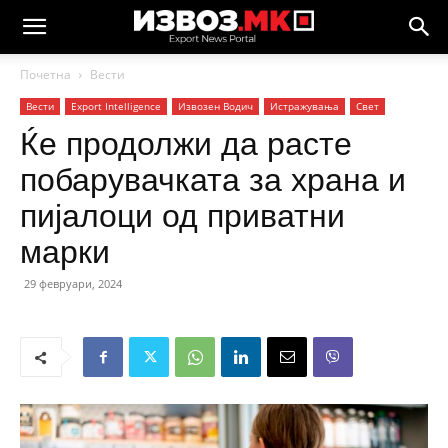
Почетна
Вести
Вести
Еxport Intelligence
Извозен Водич
Истражувања
Свет
Ќе продолжи да расте
побарувачката за храна и
пијалоци од приватни
марки
29 февруари, 2024