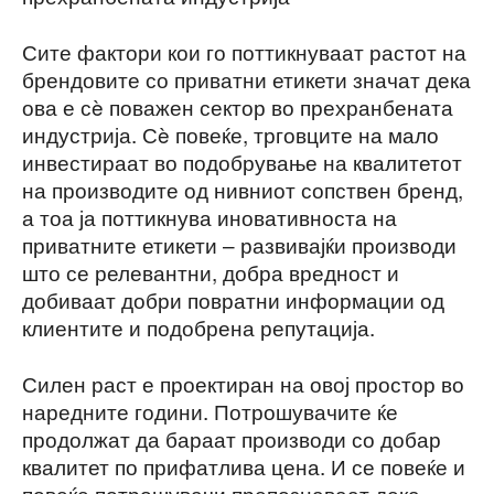
Сите фактори кои го поттикнуваат растот на
брендовите со приватни етикети значат дека
ова е сè поважен сектор во прехранбената
индустрија. Сè повеќе, трговците на мало
инвестираат во подобрување на квалитетот
на производите од нивниот сопствен бренд,
а тоа ја поттикнува иновативноста на
приватните етикети – развивајќи производи
што се релевантни, добра вредност и
добиваат добри повратни информации од
клиентите и подобрена репутација.
Силен раст е проектиран на овој простор во
наредните години. Потрошувачите ќе
продолжат да бараат производи со добар
квалитет по прифатлива цена. И се повеќе и
повеќе потрошувачи препознаваат дека