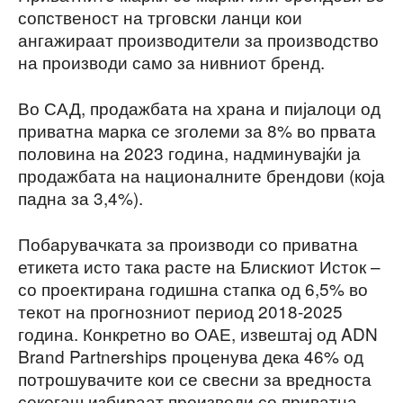
сопственост на трговски ланци кои
ангажираат производители за производство
на производи само за нивниот бренд.
Во САД, продажбата на храна и пијалоци од
приватна марка се зголеми за 8% во првата
половина на 2023 година, надминувајќи ја
продажбата на националните брендови (која
падна за 3,4%).
Побарувачката за производи со приватна
етикета исто така расте на Блискиот Исток –
со проектирана годишна стапка од 6,5% во
текот на прогнозниот период 2018-2025
година. Конкретно во ОАЕ, извештај од ADN
Brand Partnerships проценува дека 46% од
потрошувачите кои се свесни за вредноста
секогаш избираат производи со приватна