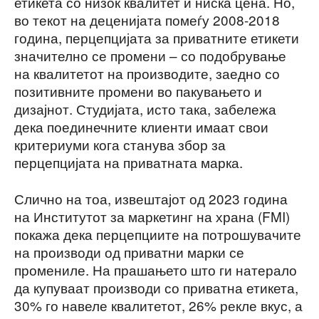
етикета со низок квалитет и ниска цена. Но,
во текот на деценијата помеѓу 2008-2018
година, перцепцијата за приватните етикети
значително се промени – со подобрување
на квалитетот на производите, заедно со
позитивните промени во пакувањето и
дизајнот. Студијата, исто така, забележа
дека поединечните клиенти имаат свои
критериуми кога станува збор за
перцепцијата на приватната марка.
Слично на тоа, извештајот од 2023 година
на Институтот за маркетинг на храна (FMI)
покажа дека перцепциите на потрошувачите
на производи од приватни марки се
промениле. На прашањето што ги натерало
да купуваат производи со приватна етикета,
30% го навеле квалитетот, 26% рекле вкус, а