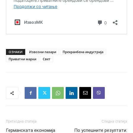
ОЗНАКИ
Извозни пазари
Прехранбена индустрија
Приватни марки
Свет
Претходна статија
Следна статија
Германската економија
По успешните резултати: