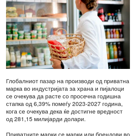
Глобалниот пазар на производи од приватна
марка во индустријата за храна и пијалоци
се очекува да расте со просечна годишна
стапка од 6,39% помеѓу 2023-2027 година,
кога се очекува дека ќе достигне вредност
од 281,15 милијарди долари.
Приватните марки се марки или брендови во