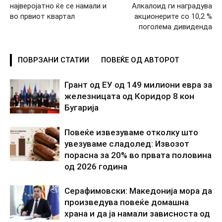
најверојатно ќе се намали и
Алкалоид ги наградува
во првиот квартал
акционерите со 10,2 %
поголема дивиденда
ПОВРЗАНИ СТАТИИ
ПОВЕЌЕ ОД АВТОРОТ
Грант од ЕУ од 149 милиони евра за
железницата од Коридор 8 кон
Бугарија
Повеќе извезуваме отколку што
увезуваме сладолед: Извозот
порасна за 20% во првата половина
од 2026 година
Серафимовски: Македонија мора да
произведува повеќе домашна
храна и да ја намали зависноста од