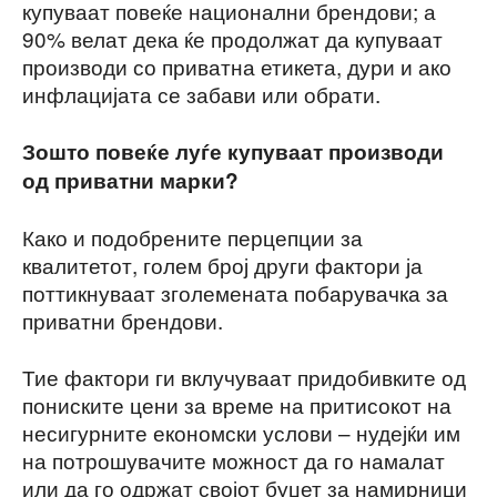
купуваат повеќе национални брендови; а
90% велат дека ќе продолжат да купуваат
производи со приватна етикета, дури и ако
инфлацијата се забави или обрати.
Зошто повеќе луѓе купуваат производи
од приватни марки?
Како и подобрените перцепции за
квалитетот, голем број други фактори ја
поттикнуваат зголемената побарувачка за
приватни брендови.
Тие фактори ги вклучуваат придобивките од
пониските цени за време на притисокот на
несигурните економски услови – нудејќи им
на потрошувачите можност да го намалат
или да го одржат својот буџет за намирници