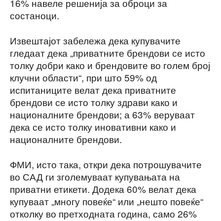
16% навеле решенија за оброци за
состаноци.
Извештајот забележа дека купувачите
гледаат дека „приватните брендови се исто
толку добри како и брендовите во голем број
клучни области“, при што 59% од
испитаниците велат дека приватните
брендови се исто толку здрави како и
националните брендови; а 63% веруваат
дека се исто толку иновативни како и
националните брендови.
ФМИ, исто така, откри дека потрошувачите
во САД ги зголемуваат купувањата на
приватни етикети. Додека 60% велат дека
купуваат „многу повеќе“ или „нешто повеќе“
отколку во претходната година, само 26%