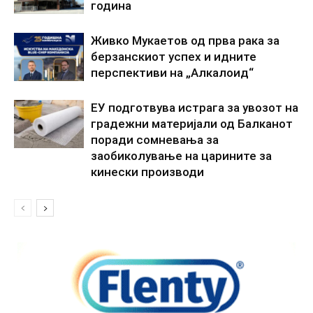
година
Живко Мукаетов од прва рака за
берзанскиот успех и идните
перспективи на „Алкалоид“
ЕУ подготвува истрага за увозот на
градежни материјали од Балканот
поради сомневања за
заобиколување на царините за
кинески производи