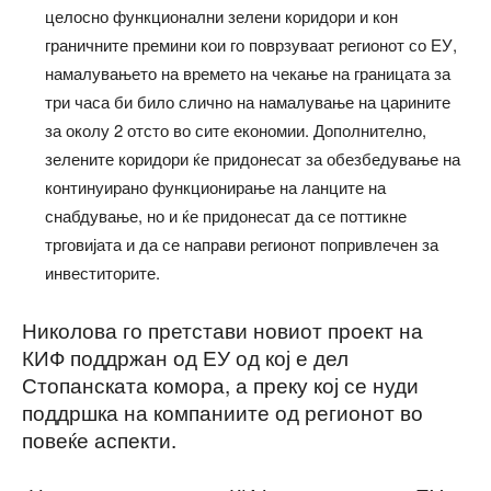
целосно функционални зелени коридори и кон
граничните премини кои го поврзуваат регионот со ЕУ,
намалувањето на времето на чекање на границата за
три часа би било слично на намалување на царините
за околу 2 отсто во сите економии. Дополнително,
зелените коридори ќе придонесат за обезбедување на
континуирано функционирање на ланците на
снабдување, но и ќе придонесат да се поттикне
трговијата и да се направи регионот попривлечен за
инвеститорите.
Николова го претстави новиот проект на
КИФ поддржан од ЕУ од кој е дел
Стопанската комора, а преку кој се нуди
поддршка на компаниите од регионот во
повеќе аспекти.