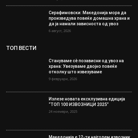
Серафимовски: Македонија мора да
произведува повеќе домашна храна и
да ја намали зависноста од увоз
6 август, 2026
ТОП ВЕСТИ
Стануваме сè позависни од увоз на
храна: Увезуваме двојно повеќе
отколку што извезуваме
9 февруари, 2026
Излезе новата ексклузивна едиција
“ТОП 100 ИЗВОЗНИЦИ 2025”
24 ноември, 2025
Македонија е 12-ти најголем извозник