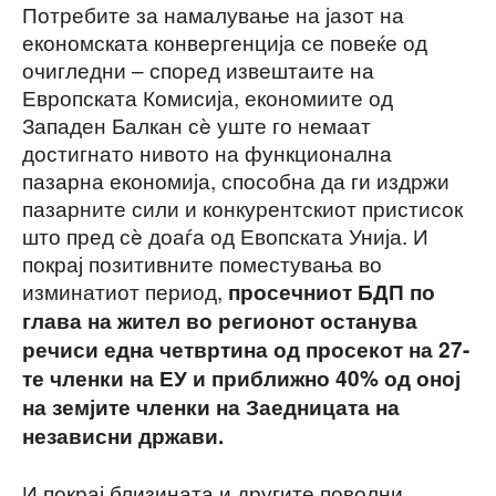
Потребите за намалување на јазот на
економската конвергенција се повеќе од
очигледни – според извештаите на
Европската Комисија, економиите од
Западен Балкан сè уште го немаат
достигнато нивото на функционална
пазарна економија, способна да ги издржи
пазарните сили и конкурентскиот пристисок
што пред сè доаѓа од Евопската Унија. И
покрај позитивните поместувања во
изминатиот период,
просечниот БДП по
глава на жител во регионот останува
речиси една четвртина од просекот на 27-
те членки на ЕУ и приближно 40% од оној
на земјите членки на Заедницата на
независни држави.
И покрај близината и другите поволни