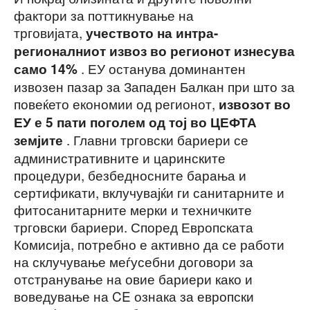
фактори за поттикнување на
трговијата,
учеството на интра-
регионалниот извоз во регионот изнесува
. ЕУ останува доминантен
само 14%
извозен пазар за Западен Балкан при што за
повеќето економии од регионот,
извозот во
ЕУ е 5 пати поголем од тој во ЦЕФТА
. Главни трговски бариери се
земјите
административните и царинските
процедури, безбедносните барања и
сертификати, вклучувајќи ги санитарните и
фитосанитарните мерки и техничките
трговски бариери. Според Европската
Комисија, потрeбно е активно да се работи
на склучување меѓусебни договори за
отстранување на овие бариери како и
воведување на CE ознака за европски