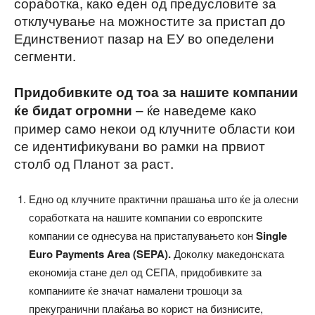
соработка, како еден од предусловите за
отклучување на можностите за пристап до
Единствениот пазар на ЕУ во опеделени
сегменти.
Придобивките од тоа за нашите компании
– ќе наведеме како
ќе бидат огромни
пример само некои од клучните области кои
се идентификувани во рамки на првиот
столб од Планот за раст.
Едно од клучните практични прашања што ќе ја олесни
соработката на нашите компании со европските
компании се однесува на пристапувањето кон
Single
Euro Payments Area (SEPA).
Доколку македонската
економија стане дел од СЕПА, придобивките за
компаниите ќе значат намалени трошоци за
прекугранични плаќања во корист на бизнисите,