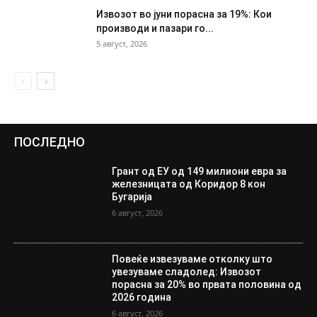
Извозот во јуни порасна за 19%: Кои
производи и пазари го...
5 август, 2026
ПОСЛЕДНО
Грант од ЕУ од 149 милиони евра за
железницата од Коридор 8 кон
Бугарија
6 август, 2026
Повеќе извезуваме отколку што
увезуваме сладолед: Извозот
порасна за 20% во првата половина од
2026 година
6 август, 2026