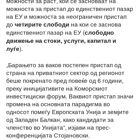
можности за раст, кои се засноваат на
можноста за пристап до единствениот пазар
на ЕУ и можноста за неограничен пристап
до
на кои се заснова
четирите слободи
единствениот пазар на ЕУ (
слободно
движење на стоки, услуги, капитал и
).
луѓе
„Барањето за ваков постепен пристап од
страна на приватниот сектор од регионот
беше покренато пред повеќе од 6 години,
преку иницијативите на Коморскиот
инвестициски форум. Ваквиот пристап значи
промена на основната парадигма во
односот помеѓу Европската Унија и земјите
од Западен Балкан, како кандидати за
членство во Унијата“, изјави на прес-
конференцијата Стојановски.