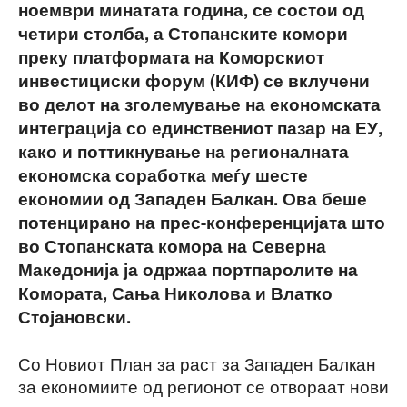
ноември минатата година, се состои од
четири столба, а Стопанските комори
преку платформата на Коморскиот
инвестициски форум (КИФ) се вклучени
во делот на зголемување на економската
интеграција со единствениот пазар на ЕУ,
како и поттикнување на регионалната
економска соработка меѓу шесте
економии од Западен Балкан. Ова беше
потенцирано на прес-конференцијата што
во Стопанската комора на Северна
Македонија ја одржаа портпаролите на
Комората, Сања Николова и Влатко
Стојановски.
Со Новиот План за раст за Западен Балкан
за економиите од регионот се отвораат нови