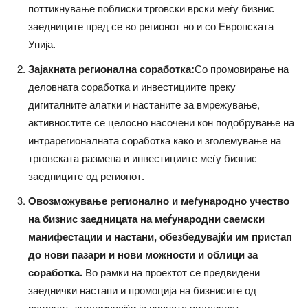
поттикнување поблиски трговски врски меѓу бизнис
заедниците пред се во регионот но и со Европската
Унија.
Зајакната регионална соработка:
Со промовирање на
деловната соработка и инвестициите преку
дигиталните алатки и настаните за вмрежување,
активностите се целосно насочени кон подобрување на
интрарегионалната соработка како и зголемување на
трговската размена и инвестициите меѓу бизнис
заедниците од регионот.
Овозможување регионално и меѓународно учество
на бизнис заедницата на меѓународни саемски
манифестации и настани, обезбедувајќи им пристап
до нови пазари и нови можности и облици за
соработка.
Во рамки на проектот се предвидени
заеднички настапи и промоција на бизнисите од
регионот, зголемувајќи ја нивната видливост,