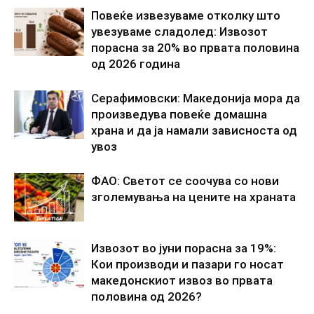
Повеќе извезуваме отколку што
увезуваме сладолед: Извозот
порасна за 20% во првата половина
од 2026 година
Серафимовски: Македонија мора да
произведува повеќе домашна
храна и да ја намали зависноста од
увоз
ФАО: Светот се соочува со нови
зголемувања на цените на храната
Извозот во јуни порасна за 19%:
Кои производи и пазари го носат
македонскиот извоз во првата
половина од 2026?