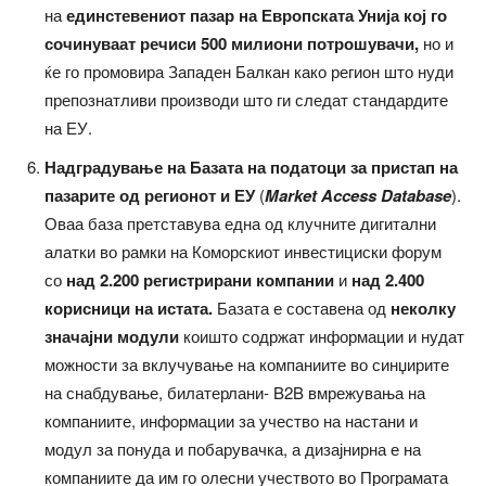
на
единстевениот пазар на Европската Унија кој го
сочинуваат речиси 500 милиони потрошувачи,
но и
ќе го промовира Западен Балкан како регион што нуди
препознатливи производи што ги следат стандардите
на ЕУ.
Надградување на Базата на податоци за пристап на
пазарите од регионот и ЕУ
(
Market Access Database
).
Оваа база претставува една од клучните дигитални
алатки во рамки на Коморскиот инвестициски форум
со
над 2.200 регистрирани компании
и
над 2.400
корисници на истата.
Базата е составена од
неколку
значајни модули
коишто содржат информации и нудат
можности за вклучување на компаниите во синџирите
на снабдување, билатерлани- B2B вмрежувања на
компаниите, информации за учество на настани и
модул за понуда и побарувачка, а дизајнирна е на
компаниите да им го олесни учеството во Програмата