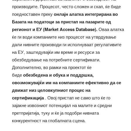
производите. Процесот, често сложен и скап, ќе биде
поедноставен преку
онлајн алатка интегрирана во
Базата на податоци за пристап на пазарите од
регионот и ЕУ (Market Access Database).
Оваа алатка
ќе ги води компаниите низ процесот на утврдување
дали нивните производи ги исполнуваат регулативите
на ЕУ, заштедувајќи им време и ресурси за
обезбедување на потребните сертификати.
Дополнително, во рамки на проектот ќе
биде
обезбедена и обука и поддршка,
овозможувајќи им на компаниите ефективно да се
движат низ целовкупниот процес на
сертификација
. Овој пристап не само што ќе го
зајакне извозниот потенцијал на малите и средни
претпријатија, туку и ќе ја подобри нивната
конкурентност на глобалната сцена.