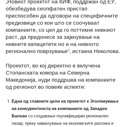
„Новиот проектот на КИФ, поддржан од ЕУ,
обезбедува сеопфатен пристап
приспособен да одговори на специфичните
предизвици со кои што се соочуваат
компаниите, со цел да го поттикне нивниот
раст, да придонесе за зајкнување на
нивните капацитети но и на нивното
регионално поврзување“, истакна Николова.
Проектот, во кој директно е вклучена
Стопанската комора на Северна
Македонија, нуди поддршка на компаниите
од регионот во повеќе аспекти:
Една од главните цели на проектот е Зголемување
на конкурентноста на компаниите од Западен
Балкан
со создавање поунифициран регионален
пазар, преку намалување на економските разлики и