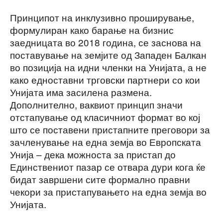
Принципот на инклузивно проширување,
формулиран како барање на бизнис
заедницата во 2018 година, се заснова на
поставување на земјите од Западен Балкан
во позиција на идни членки на Унијата, а не
како едноставни трговски партнери со кои
Унијата има засилена размена.
Дополнително, ваквиот принцип значи
отстапување од класичниот формат во кој
што се поставени пристапните преговори за
зачленување на една земја во Европската
Унија – дека можноста за пристап до
Единствениот пазар се отвара дури кога ќе
бидат завршени сите формално правни
чекори за пристапувањето на една земја во
Унијата.