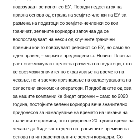
поврзуваат регионот со ЕУ. Поради недостаток на
правна основа од страна на земјите-членки на ЕУ за
размена на податоци со земјите-нечленки со кои
граничат, зелените коридори започнаа да се
воспоставуваат на некои од клучните гранични
премини кои го поврзуваат регионот со ЕУ, но само во
еден правец – мерките предвидени со Новиот План за
раст овозможуваат целосна размена на податоци, што
ќе овозможи значително скратување на времето на
чекање, но и заемно признавање на овластувањата на
овластени економски оператори. Придобивките од ова
за нашите компании ќе бидат огромни – само во 2023
година, постојните зелени коридори вече значително
придонесоа за намалување на времето на чекање на
граничните премини, што придонесе 20 години време на
чекање да биде заштедено на граничните премини на
основа на интрарегионалните зелени коридори. Со