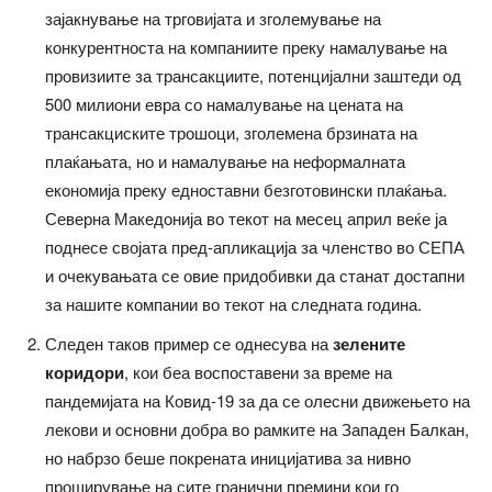
зајакнување на трговијата и зголемување на
конкурентноста на компаниите преку намалување на
провизиите за трансакциите, потенцијални заштеди од
500 милиони евра со намалување на цената на
трансакциските трошоци, зголемена брзината на
плаќањата, но и намалување на неформалната
економија преку едноставни безготовински плаќања.
Северна Македонија во текот на месец април веќе ја
поднесе својата пред-апликација за членство во СЕПА
и очекувањата се овие придобивки да станат достапни
за нашите компании во текот на следната година.
Следен таков пример се однесува на
зелените
коридори
, кои беа воспоставени за време на
пандемијата на Ковид-19 за да се олесни движењето на
лекови и основни добра во рамките на Западен Балкан,
но набрзо беше покрената иницијатива за нивно
проширување на сите гранични премини кои го