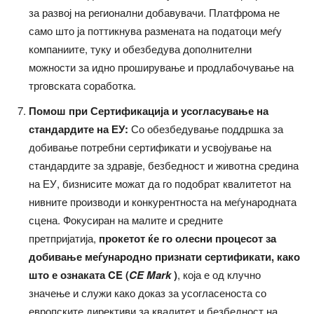
за развој на регионални добавувачи. Платфрома не
само што ја поттикнува размената на податоци меѓу
компаниите, туку и обезбедува дополнителни
можности за идно проширување и продлабочување на
трговската соработка.
Помош при Сертификација и усогласување на
стандардите на ЕУ:
Со обезбедување поддршка за
добивање потребни сертификати и усвојување на
стандардите за здравје, безбедност и животна средина
на ЕУ, бизнисите можат да го подобрат квалитетот на
нивните производи и конкурентноста на меѓународната
сцена. Фокусиран на малите и средните
претпријатија,
прокетот ќе го олесни процесот за
добивање меѓународно признати сертификати, како
што е ознаката CE (
CE Mark
)
, која е од клучно
значење и служи како доказ за усогласеноста со
европските директиви за квалитет и безбедност на