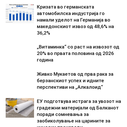
Кризата во германската
автомобилска индустрија го
намали уделот на Германија во
македонскиот извоз од 48,6% на
36,2%
„Витаминка“ со раст на извозот од
20% во првата половина од 2026
година
Живко Мукаетов од прва рака за
берзанскиот успех и идните
перспективи на „Алкалоид“
ЕУ подготвува истрага за увозот на
градежни материјали од Балканот
поради сомневања за
заобиколување на царините за