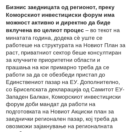
Бизнис заедницата од регионот, преку
Коморскиот инвестициски форум има
можност активно и директно да биде
– во текот на
вклучена во целиот процес
минатата година, додека сè уште се
работеше на структурата на Новиот План за
раст, приватниот сектор беше консултиран
за клучните приоритетни области и
прашања на кои примарно треба да се
работи за да се обезбеди пристап до
Единствениот пазар на ЕУ. Дополнително,
со Бриселската декларација од Самитот ЕУ-
Западен Балкан, Коморскиот инвестициски
форум доби мандат да работи на
подготовката на Новиот Акциски план за
заеднички регионален пазар, кој треба да
овозможи зајакнување на регионалната