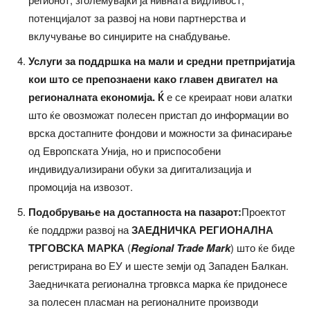
потенцијалот за развој на нови партнерства и
вклучување во синџирите на снабдување.
Услуги за поддршка на мали и средни претпријатија
кои што се препознаени како главен двигател на
регионалната економија. Ќ
е се креираат нови алатки
што ќе овозможат полесен пристап до информации во
врска достапните фондови и можности за финасирање
од Европската Унија, но и приспособени
индивидуализирани обуки за дигитализација и
промоција на извозот.
Подобрување на достапноста на пазарот:
Проектот
ќе поддржи развој на
ЗАЕДНИЧКА РЕГИОНАЛНА
ТРГОВСКА МАРКА
(
Regional Trade Mark
) што ќе биде
регистрирана во ЕУ и шесте земји од Западен Балкан.
Заедничката регионална трговкса марка ќе придонесе
за полесен пласман на регионалните производи