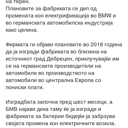
на терен.
Плановите за фабриката се дел од
промената кон електрификација во BMW и
во германската автомобилска индустрија
како целина.
Фирмата ги објави плановите во 2018 година
да ја изгради фабриката во близина на
источниот град Дебрецен, приклучувајќи им
се на германските производители на
автомобили во производството на
автомобили во централна Европа со
пониски плати.
Изградбата започна пред шест месеци, а
БМВ најави дека таму ќе ја изгради и
фабриката за батерии бидејќи ја забрзува
својата промена кон електричните возила.