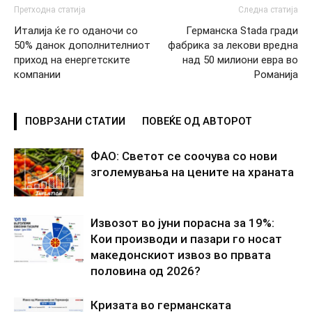
Претходна статија
Следна статија
Италија ќе го оданочи со
Германска Stada гради
50% данок дополнителниот
фабрика за лекови вредна
приход на енергетските
над 50 милиони евра во
компании
Романија
ПОВРЗАНИ СТАТИИ
ПОВЕЌЕ ОД АВТОРОТ
ФАО: Светот се соочува со нови
зголемувања на цените на храната
Извозот во јуни порасна за 19%:
Кои производи и пазари го носат
македонскиот извоз во првата
половина од 2026?
Кризата во германската