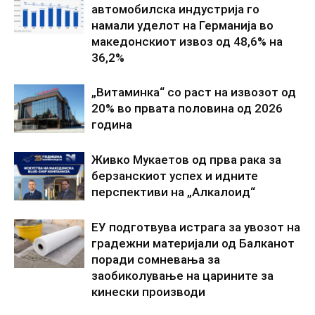
автомобилска индустрија го
намали уделот на Германија во
македонскиот извоз од 48,6% на
36,2%
„Витаминка“ со раст на извозот од
20% во првата половина од 2026
година
Живко Мукаетов од прва рака за
берзанскиот успех и идните
перспективи на „Алкалоид“
ЕУ подготвува истрага за увозот на
градежни материјали од Балканот
поради сомневања за
заобиколување на царините за
кинески производи