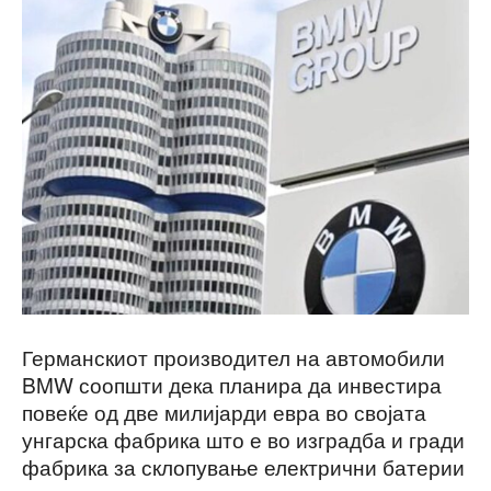
Германскиот производител на автомобили
BMW соопшти дека планира да инвестира
повеќе од две милијарди евра во својата
унгарска фабрика што е во изградба и гради
фабрика за склопување електрични батерии