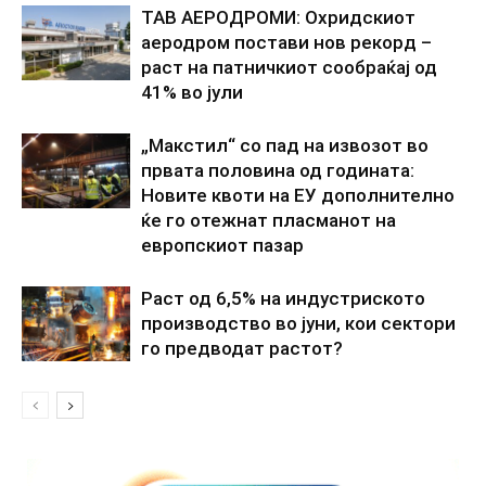
ТАВ АЕРОДРОМИ: Охридскиот
аеродром постави нов рекорд –
раст на патничкиот сообраќај од
41% во јули
„Макстил“ со пад на извозот во
првата половина од годината:
Новите квоти на ЕУ дополнително
ќе го отежнат пласманот на
европскиот пазар
Раст од 6,5% на индустриското
производство во јуни, кои сектори
го предводат растот?