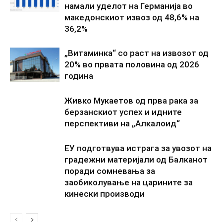
намали уделот на Германија во
македонскиот извоз од 48,6% на
36,2%
„Витаминка“ со раст на извозот од
20% во првата половина од 2026
година
Живко Мукаетов од прва рака за
берзанскиот успех и идните
перспективи на „Алкалоид“
ЕУ подготвува истрага за увозот на
градежни материјали од Балканот
поради сомневања за
заобиколување на царините за
кинески производи