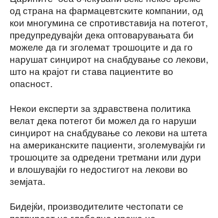
од страна на фармацевтските компании, од
кои многумина се спротивставија на потегот,
предупредувајќи дека оптоварувањата би
можеле да ги зголемат трошоците и да го
нарушат синџирот на снабдување со лекови,
што на крајот ги става пациентите во
опасност.
Некои експерти за здравствена политика
велат дека потегот би можел да го наруши
синџирот на снабдување со лекови на штета
на американските пациенти, зголемувајќи ги
трошоците за одредени третмани или дури
и влошувајќи го недостигот на лекови во
земјата.
Бидејќи, производителите честопати се
потпираат на глобална мрежа на