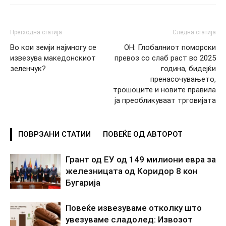
Претходна статија
Следна статија
Во кои земји најмногу се
ОН: Глобалниот поморски
извезува македонскиот
превоз со слаб раст во 2025
зеленчук?
година, бидејќи
пренасочувањето,
трошоците и новите правила
ја преобликуваат трговијата
ПОВРЗАНИ СТАТИИ
ПОВЕЌЕ ОД АВТОРОТ
Грант од ЕУ од 149 милиони евра за
железницата од Коридор 8 кон
Бугарија
Повеќе извезуваме отколку што
увезуваме сладолед: Извозот