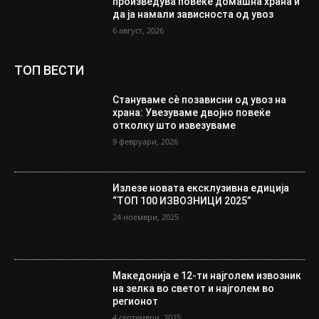
произведува повеќе домашна храна и
да ја намали зависноста од увоз
6 август, 2026
ТОП ВЕСТИ
Стануваме сè позависни од увоз на
храна: Увезуваме двојно повеќе
отколку што извезуваме
9 февруари, 2026
Излезе новата ексклузивна едиција
“ТОП 100 ИЗВОЗНИЦИ 2025”
24 ноември, 2025
Македонија е 12-ти најголем извозник
на зелка во светот и најголем во
регионот
4 септември, 2025