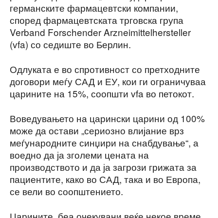
германските фармацевтски компании,
според фармацевтската трговска група
Verband Forschender Arzneimittelhersteller
(vfa) со седиште во Берлин.
Одлуката е во спротивност со претходните
договори меѓу САД и ЕУ, кои ги ограничуваа
царините на 15%, соопшти vfa во петокот.
Воведувањето на царински царини од 100%
може да остави „сериозно влијание врз
меѓународните синџири на снабдување“, а
воедно да ја зголеми цената на
производството и да ја загрози грижата за
пациентите, како во САД, така и во Европа,
се вели во соопштението.
Царините беа очекувани веќе некое време