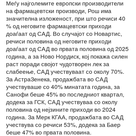
Меѓу најголемите европски производители
на фармацевтски производи, Рош има
значителна изложеност, при што речиси 40
% од неговите фармацевтски приходи
доаѓаат од САД. Во случајот со Новартис,
речиси половина од неговите приходи
доаѓаат од САД во првата половина од 2025
година, а за Ново Нордиск, кој покажа силен
раст поради својот чудотворен лек за
слабеење, САД учествуваат со околу 70%.
За АстраЗенека, продажбата во САД
учествуваше со 40% минатата година, за
Санофи беше 45% во последниот квартал,
додека за ГСК, САД учествуваа со околу
половина од нејзините приходи во 2024
година. За Мерк КГАА, продажбата во САД
учествува со речиси 53%, додека за Баер
беше 47% во првата половина.