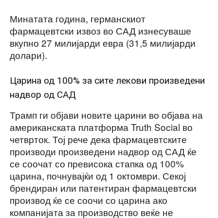
Минатата година, германскиот
фармацевтски извоз во САД изнесуваше
вкупно 27 милијарди евра (31,5 милијарди
долари).
Царина од 100% за сите лекови произведени
надвор од САД
Трамп ги објави новите царини во објава на
американската платформа Truth Social во
четврток. Тој рече дека фармацевтските
производи произведени надвор од САД ќе
се соочат со превисока стапка од 100%
царина, почнувајќи од 1 октомври. Секој
брендиран или патентиран фармацевтски
производ ќе се соочи со царина ако
компанијата за производство веќе не