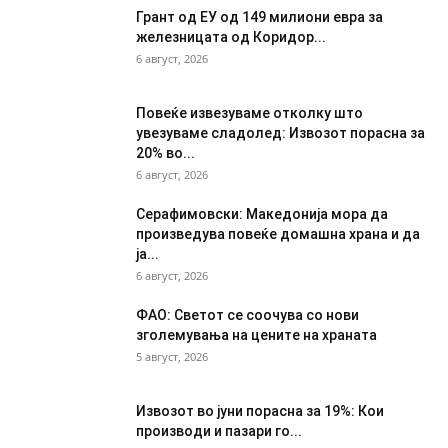
Грант од ЕУ од 149 милиони евра за
железницата од Коридор...
6 август, 2026
Повеќе извезуваме отколку што
увезуваме сладолед: Извозот порасна за
20% во...
6 август, 2026
Серафимовски: Македонија мора да
произведува повеќе домашна храна и да
ја...
6 август, 2026
ФАО: Светот се соочува со нови
зголемувања на цените на храната
5 август, 2026
Извозот во јуни порасна за 19%: Кои
производи и пазари го...