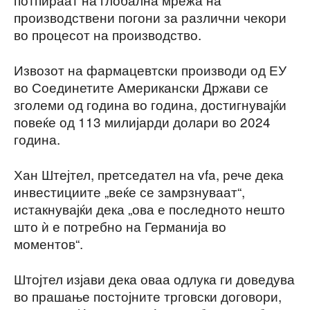
производствени погони за различни чекори
во процесот на производство.
Извозот на фармацевтски производи од ЕУ
во Соединетите Американски Држави се
зголеми од година во година, достигнувајќи
повеќе од 113 милијарди долари во 2024
година.
Хан Штејтел, претседател на vfa, рече дека
инвестициите „веќе се замрзнуваат“,
истакнувајќи дека „ова е последното нешто
што ѝ е потребно на Германија во
моментов“.
Штојтел изјави дека оваа одлука ги доведува
во прашање постојните трговски договори,