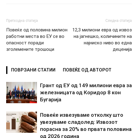
Претходна статија
Следна статија
Повеќе од половина милион
12,3 милиони евра од извоз
работни места во ЕУ се во
на јагнешко, количините на
опасност поради
најниско ниво во една
зголемените трошоци
деценија
ПОВРЗАНИ СТАТИИ
ПОВЕЌЕ ОД АВТОРОТ
Грант од ЕУ од 149 милиони евра за
железницата од Коридор 8 кон
Бугарија
Повеќе извезуваме отколку што
увезуваме сладолед: Извозот
порасна за 20% во првата половина
од 2026 година