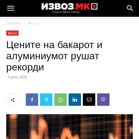
Почетна
Вести
Вести
Цените на бакарот и
алуминиумот рушат
рекорди
3 јуни, 2026