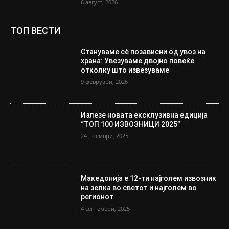
6 август, 2026
ТОП ВЕСТИ
Стануваме сè позависни од увоз на
храна: Увезуваме двојно повеќе
отколку што извезуваме
9 февруари, 2026
Излезе новата ексклузивна едиција
“ТОП 100 ИЗВОЗНИЦИ 2025”
24 ноември, 2025
Македонија е 12-ти најголем извозник
на зелка во светот и најголем во
регионот
4 септември, 2025