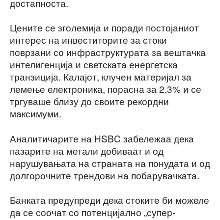
достапноста.
Цените се зголемија и поради постојаниот
интерес на инвеститорите за стоки
поврзани со инфраструктурата за вештачка
интелигенција и светската енергетска
транзиција. Калајот, клучен материјал за
лемење електроника, порасна за 2,3% и се
тргуваше близу до своите рекордни
максимуми.
Аналитичарите на HSBC забележаа дека
пазарите на метали добиваат и од
нарушувањата на страната на понудата и од
долгорочните трендови на побарувачката.
Банката предупреди дека стоките би можеле
да се соочат со потенцијално „супер-