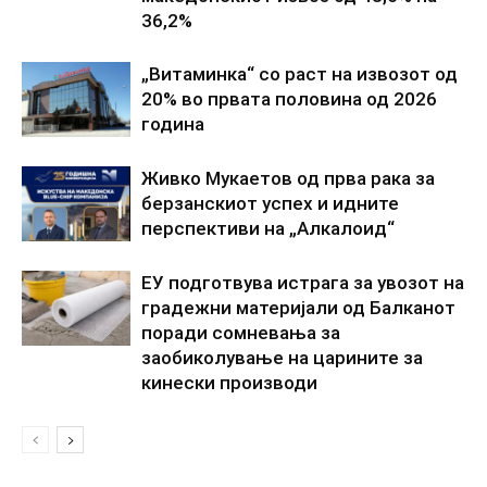
36,2%
„Витаминка“ со раст на извозот од
20% во првата половина од 2026
година
Живко Мукаетов од прва рака за
берзанскиот успех и идните
перспективи на „Алкалоид“
ЕУ подготвува истрага за увозот на
градежни материјали од Балканот
поради сомневања за
заобиколување на царините за
кинески производи