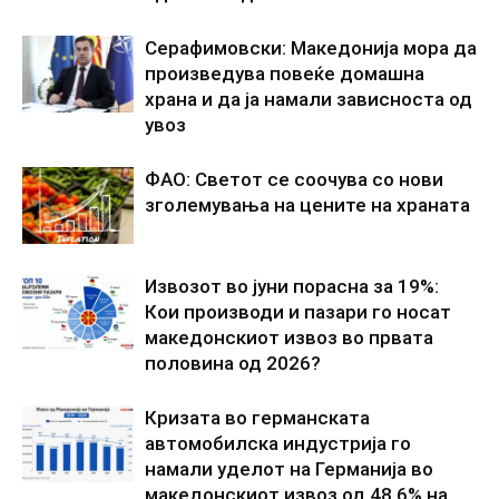
Серафимовски: Македонија мора да
произведува повеќе домашна
храна и да ја намали зависноста од
увоз
ФАО: Светот се соочува со нови
зголемувања на цените на храната
Извозот во јуни порасна за 19%:
Кои производи и пазари го носат
македонскиот извоз во првата
половина од 2026?
Кризата во германската
автомобилска индустрија го
намали уделот на Германија во
македонскиот извоз од 48,6% на