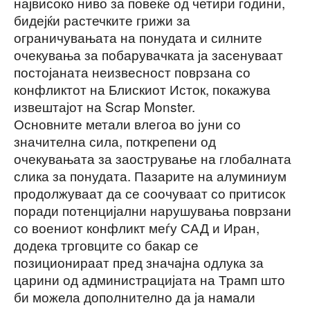
највисоко ниво за повеќе од четири години,
бидејќи растечките грижи за
ограничувањата на понудата и силните
очекувања за побарувачката ја засенуваат
постојаната неизвесност поврзана со
конфликтот на Блискиот Исток, покажува
извештајот на Scrap Monster.
Основните метали влегоа во јуни со
значителна сила, поткрепени од
очекувањата за заострување на глобалната
слика за понудата. Пазарите на алуминиум
продолжуваат да се соочуваат со притисок
поради потенцијални нарушувања поврзани
со воениот конфликт меѓу САД и Иран,
додека трговците со бакар се
позиционираат пред значајна одлука за
царини од администрацијата на Трамп што
би можела дополнително да ја намали