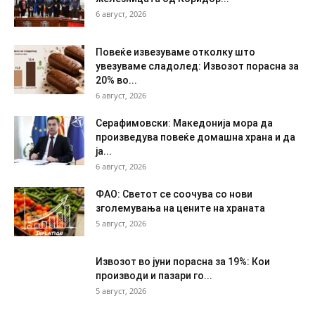
6 август, 2026
Повеќе извезуваме отколку што
увезуваме сладолед: Извозот порасна за
20% во...
6 август, 2026
Серафимовски: Македонија мора да
произведува повеќе домашна храна и да
ја...
6 август, 2026
ФАО: Светот се соочува со нови
зголемувања на цените на храната
5 август, 2026
Извозот во јуни порасна за 19%: Кои
производи и пазари го...
5 август, 2026