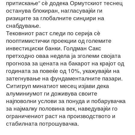
притискање“ сè додека Ормутскиот теснец
останува блокиран, нагласувајќи ги
ризиците за глобалните синџири на
снабдување.
Тековниот раст следи по серија сè
пооптимистички проекции од големите
инвестициски банки. Голдман Сакс
претходно оваа недела ја зголеми својата
прогноза за цената на бакарот на крајот од
годината за повеќе од 10%, укажувајќи на
затегнување на фундаменталните пазари.
Ситигруп минатиот месец изјави дека
алуминиумот ги доживува своите
најповолни услови за понуда и побарувачка
за најмалку половина век, наведувајќи го
ограничениот раст на производството и
стабилната потрошувачка.