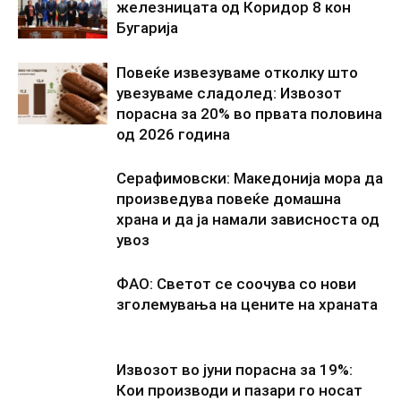
железницата од Коридор 8 кон
Бугарија
Повеќе извезуваме отколку што
увезуваме сладолед: Извозот
порасна за 20% во првата половина
од 2026 година
Серафимовски: Македонија мора да
произведува повеќе домашна
храна и да ја намали зависноста од
увоз
ФАО: Светот се соочува со нови
зголемувања на цените на храната
Извозот во јуни порасна за 19%:
Кои производи и пазари го носат