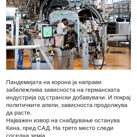
Пандемијата на корона ја направи
забележлива зависноста на германската
индустрија од странски добавувачи. И покрај
политичките апели, зависноста продолжува
да расте.
Најважен извор на снабдување останува
Кина, пред САД. На трето место следи
соседна земја.