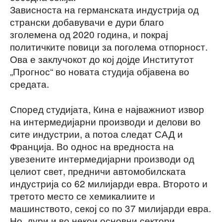
Зависноста на германската индустрија од
странски добавувачи е дури благо
зголемена од 2020 година, и покрај
политичките повици за поголема отпорност.
Ова е заклучокот до кој дојде Институтот
„Прогнос“ во новата студија објавена во
средата.
Според студијата, Кина е најважниот извор
на интермедијарни производи и делови во
сите индустрии, а потоа следат САД и
Франција. Во однос на вредноста на
увезените интермедијарни производи од
целиот свет, предничи автомобилската
индустрија со 62 милијарди евра. Второто и
третото место се хемикалиите и
машинството, секој со по 37 милијарди евра.
Но, дури и во некои основни сектори,