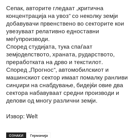
Сепак, авторите гледаат „критична
концентрација на увоз“ со неколку земји
добавувачи првенствено во секторите кои
увезуваат релативно едноставни
меѓупроизводи.
Според студијата, тука спаѓаат
земјоделството, храната, рударството,
преработката на дрво и текстилот.
Според „Прогнос“, автомобилскиот и
машинскиот сектор имаат помалку ранливи
синџири на снабдување, бидејќи овие два
сектора набавуваат средни производи и
делови од многу различни земји.
Извор: Welt
ОЗНАКИ
Германија