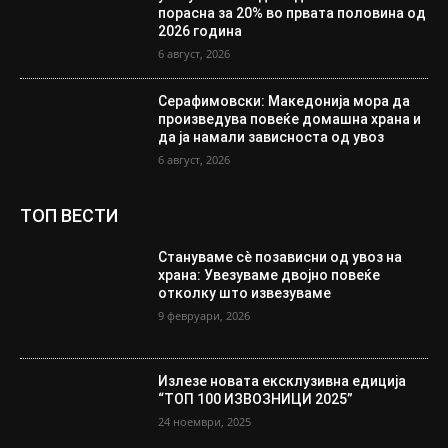
порасна за 20% во првата половина од
2026 година
6 август, 2026
Серафимовски: Македонија мора да
произведува повеќе домашна храна и
да ја намали зависноста од увоз
6 август, 2026
ТОП ВЕСТИ
Стануваме сè позависни од увоз на
храна: Увезуваме двојно повеќе
отколку што извезуваме
9 февруари, 2026
Излезе новата ексклузивна едиција
“ТОП 100 ИЗВОЗНИЦИ 2025”
24 ноември, 2025