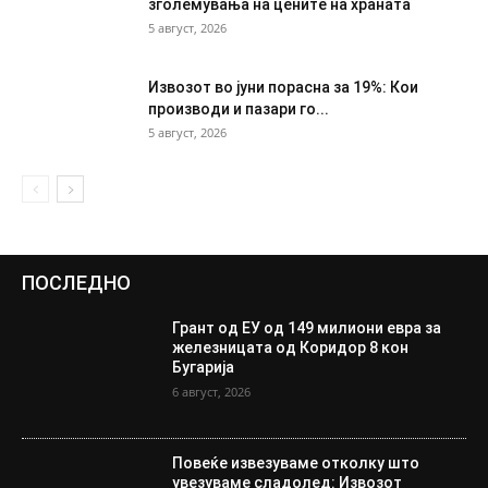
зголемувања на цените на храната
5 август, 2026
Извозот во јуни порасна за 19%: Кои
производи и пазари го...
5 август, 2026
ПОСЛЕДНО
Грант од ЕУ од 149 милиони евра за
железницата од Коридор 8 кон
Бугарија
6 август, 2026
Повеќе извезуваме отколку што
увезуваме сладолед: Извозот