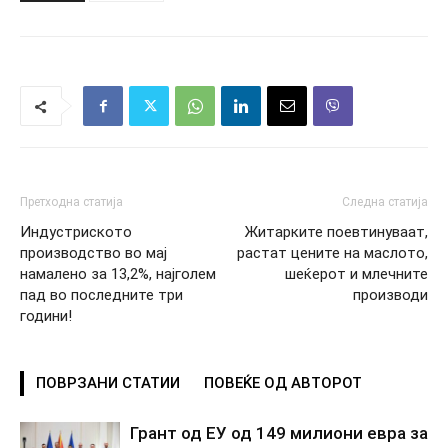
Претходна статија
Следна статија
Индустриското
Житарките поевтинуваат,
производство во мај
растат цените на маслото,
намалено за 13,2%, најголем
шеќерот и млечните
пад во последните три
производи
години!
ПОВРЗАНИ СТАТИИ
ПОВЕЌЕ ОД АВТОРОТ
Грант од ЕУ од 149 милиони евра за